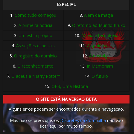
ESPECIAL
1.
Como tudo começou
8.
Além da magia
2.
A primeira notícia
9.
O retorno ao Mundo Bruxo
3.
Um estilo próprio
10.
Magia e tecnologia
4.
As seções especiais
11.
As polêmicas
5.
O registro do domínio
12.
A nostalgia
6.
O reconhecimento
13.
In Memoriam
7.
O adeus a "Harry Potter"
14.
O futuro
15.
OFB, Uma História
O SITE ESTÁ NA VERSÃO BETA
Alguns erros podem ser encontrados durante a navegação.
Mas não se preocupe: os
Diabretes da Cornualha
não vão
ficar aqui por muito tempo.