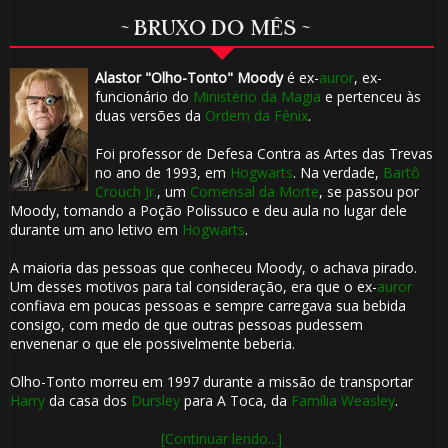
~ BRUXO DO MÊS ~
Alastor "Olho-Tonto" Moody
é ex-
auror
, ex-
funcionário do
Ministério da Magia
e pertenceu às
duas versões da
Ordem da Fênix
.
Foi professor de Defesa Contra as Artes das Trevas
no ano de 1993, em
Hogwarts
. Na verdade,
Bartô
Crouch Jr.
, um
Comensal da Morte
, se passou por
Moody, tomando a Poção Polissuco e deu aula no lugar dele
durante um ano letivo em
Hogwarts
.
A maioria das pessoas que conheceu Moody, o achava pirado.
Um desses motivos para tal consideração, era que o ex-
auror
confiava em poucas pessoas e sempre carregava sua bebida
consigo, com medo de que outras pessoas pudessem
envenenar o que ele possivelmente beberia.
Olho-Tonto morreu em 1997 durante a missão de transportar
Harry
da casa dos
Dursley
para A Toca, da
Família Weasley
.
[Continuar lendo...]