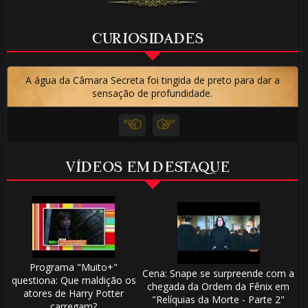
CURIOSIDADES
A água da Câmara Secreta foi tingida de preto para dar a
sensação de profundidade.
VÍDEOS EM DESTAQUE
Programa "Muito+"
Cena: Snape se surpreende com a
questiona: Que maldição os
chegada da Ordem da Fênix em
atores de Harry Potter
"Relíquias da Morte - Parte 2"
carregam?