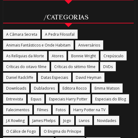
/CATEGORIAS
A Câmara Secreta
A Pedra Filosofal
Animais Fantásticos e Onde Habitam
Aniversários
As Relíquias da Morte
Atores
Bonnie Wright
Crepúsculo
Críticas do oitavo filme
Críticas do sétimo filme
DVDs
Daniel Radcliffe
Datas Especiais
David Heyman
Downloads
Dubladores
Editora Rocco
Emma Watson
Entrevista
Equus
Especiais Harry Potter
Especiais do Blog
Falecimentos
Filmes
Fotos
Harry Potter na TV
J.K Rowling
James Phelps
Jogo
Livros
Novidades
O Cálice de Fogo
O Enigma do Príncipe