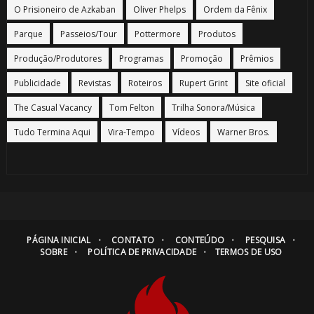
O Prisioneiro de Azkaban
Oliver Phelps
Ordem da Fênix
Parque
Passeios/Tour
Pottermore
Produtos
Produção/Produtores
Programas
Promoção
Prêmios
Publicidade
Revistas
Roteiros
Rupert Grint
Site oficial
The Casual Vacancy
Tom Felton
Trilha Sonora/Música
Tudo Termina Aqui
Vira-Tempo
Vídeos
Warner Bros.
PÁGINA INICIAL
CONTATO
CONTEÚDO
PESQUISA
SOBRE
POLÍTICA DE PRIVACIDADE
TERMOS DE USO