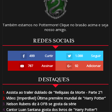
Também estamos no Pottermore! Clique no brasão acima e seja
nosso amigo.
REDES SOCIAIS
499
Curtir
1.088
Seguir
787
Assinar
92
Adicionar
DESTAQUES
1.
Assista ao trailer dublado de "Relíquias da Morte - Parte 2"!
2.
Vídeo: [Imperdível] Última première mundial de "Harry Potter"
3.
Nelson Rubens diz à OFB se gosta da série
4.
Cantor Luan Santana gosta dos livros de "Harry Potter"!