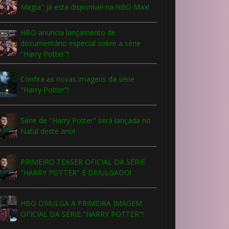
Magia" já está disponível na HBO Max!
HBO anuncia lançamento de
documentário especial sobre a série
"Harry Potter"!
⚡
Confira as novas imagens da série
"Harry Potter"!
Série de "Harry Potter" será lançada no
Natal deste ano!
⚡
PRIMEIRO TEASER OFICIAL DA SÉRIE
"HARRY POTTER" É DIVULGADO!
🎂
HBO DIVULGA A PRIMEIRA IMAGEM
OFICIAL DA SÉRIE "HARRY POTTER"!