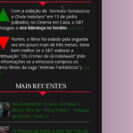
Com a exibição de
"Animais Fantásticos
e Onde Habitam"
em 15 de junho
(sábado), no Cinema em Casa, o SBT
nseguiu a
vice-liderança no horário
.
[Leia mais]
Porém, o filme foi exibido pela segunda
vez em pouco mais de três meses. Seria
bem melhor se o SBT exibisse a
ntinuação
"Os Crimes de Grindelwald"
(não
 informações se a emissora comprou os
tros filmes da saga "Animais Fantásticos").
[Leia
s]
MAIS RECENTES
Há exatamente 15 anos estreava o
último filme de "Harry Potter", "Relíquias
da Morte - Parte 2"
"À Procura de Harry: A Arte Por Trás da