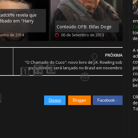
adcliffe revela que
êbado em "Harry
e
1️⃣ 8️⃣
Conteúdo OFB: Elifas Doge
Co
to
Junho de 2014
06 de Setembro de 2013
de
A 
PRÓXIMA
ac
co
"O Chamado do Cuco": novo livro de J.K. Rowling sob
po
pseudônimo será lançado no Brasil em novembro
1️⃣ 8️⃣
co
pu
be
Ol
Disqus
Blogger
Facebook -
🎂
de
To
⃣ 8️⃣