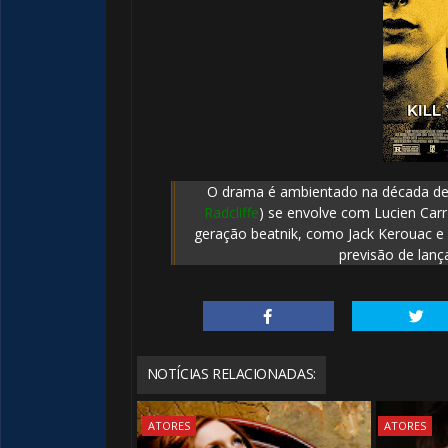
🎂
⚡
🎂
O drama é ambientado na década de 
Radcliffe
) se envolve com Lucien Car
geração beatnik, como Jack Kerouac e
previsão de lanç
NOTÍCIAS RELACIONADAS:
ATORES
ATORES