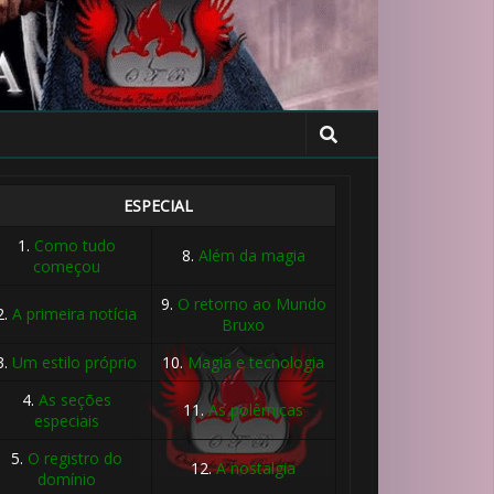
ESPECIAL
1.
Como tudo
8.
Além da magia
começou
9.
O retorno ao Mundo
2.
A primeira notícia
Bruxo
3.
Um estilo próprio
10.
Magia e tecnologia
4.
As seções
11.
As polêmicas
especiais
5.
O registro do
12.
A nostalgia
domínio