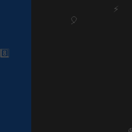
1️⃣ 8️⃣
🎂