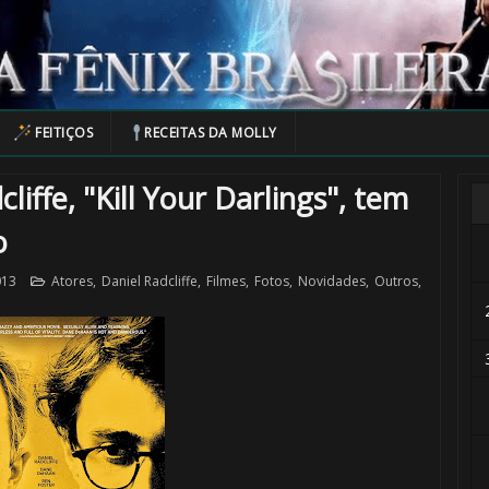
FEITIÇOS
RECEITAS DA MOLLY
liffe, "Kill Your Darlings", tem
o
013
Atores
,
Daniel Radcliffe
,
Filmes
,
Fotos
,
Novidades
,
Outros
,
🎈
1️⃣ 8️⃣