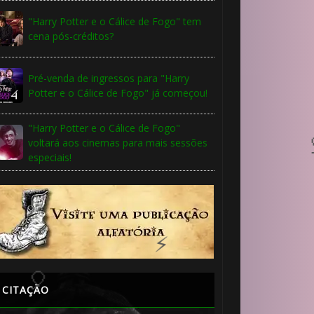
🎂
"Harry Potter e o Cálice de Fogo" tem
cena pós-créditos?
Pré-venda de ingressos para "Harry
Potter e o Cálice de Fogo" já começou!
"Harry Potter e o Cálice de Fogo"
voltará aos cinemas para mais sessões
especiais!
⚡
CITAÇÃO