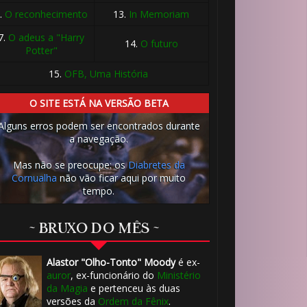
.
O reconhecimento
13.
In Memoriam
7.
O adeus a "Harry
14.
O futuro
Potter"
15.
OFB, Uma História
O SITE ESTÁ NA VERSÃO BETA
⚡
Alguns erros podem ser encontrados durante
a navegação.
⚡
Mas não se preocupe: os
Diabretes da
Cornualha
não vão ficar aqui por muito
🎈
tempo.
~ BRUXO DO MÊS ~
Alastor "Olho-Tonto" Moody
é ex-
auror
, ex-funcionário do
Ministério
da Magia
e pertenceu às duas
versões da
Ordem da Fênix
.