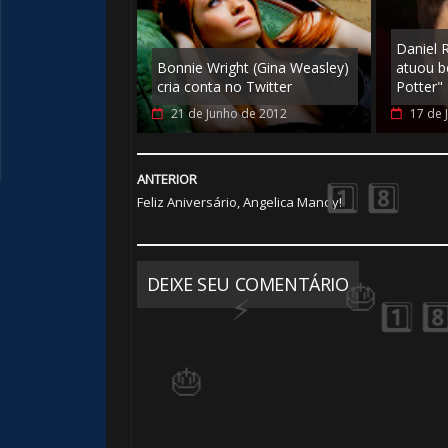
Daniel R
Bonnie Wright (Gina Weasley)
atuou b
cria conta no Twitter
Potter"
21 de Junho de 2012
17 de 
🎈
ANTERIOR
Feliz Aniversário, Angelica Mandy!
DEIXE SEU COMENTÁRIO
1️
🎂