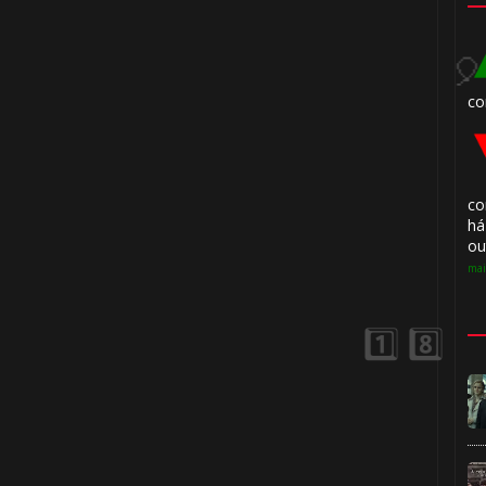
co
co
há
ou
mai
🎂
⚡