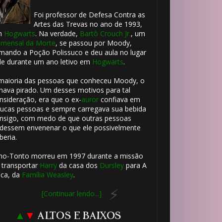
Foi professor de Defesa Contra as
Artes das Trevas no ano de 1993,
m
Hogwarts
. Na verdade,
Bartô Crouch Jr.
, um
mensal da Morte
, se passou por Moody,
mando a Poção Polissuco e deu aula no lugar
le durante um ano letivo em
Hogwarts
.
maioria das pessoas que conheceu Moody, o
hava pirado. Um desses motivos para tal
nsideração, era que o ex-
auror
confiava em
ucas pessoas e sempre carregava sua bebida
nsigo, com medo de que outras pessoas
dessem envenenar o que ele possivelmente
beria.
ho-Tonto morreu em 1997 durante a missão
 transportar
Harry
da casa dos
Dursley
para A
ca, da
Família Weasley
.
[Continuar lendo...]
▲
▼
ALTOS E BAIXOS