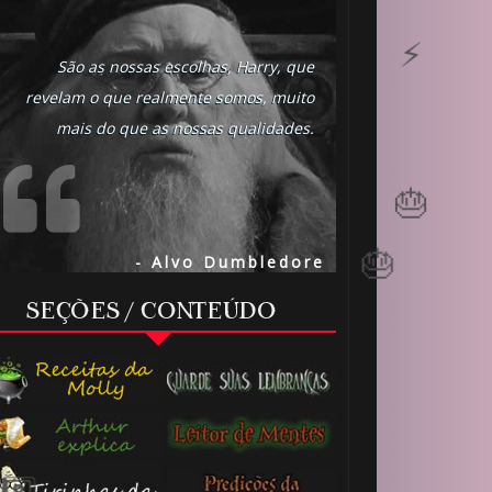
São as nossas escolhas, Harry, que
revelam o que realmente somos, muito
mais do que as nossas qualidades.
- Alvo Dumbledore
SEÇÕES / CONTEÚDO
🎂