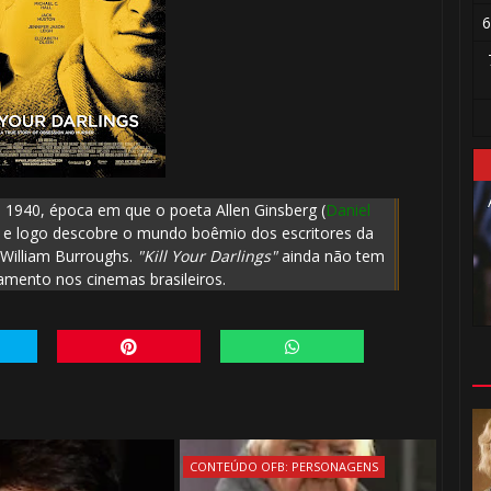
1️⃣ 8️⃣
🎂
6
1️⃣ 8️⃣
1940, época em que o poeta Allen Ginsberg (
Daniel
r e logo descobre o mundo boêmio dos escritores da
 William Burroughs.
"Kill Your Darlings"
ainda não tem
amento nos cinemas brasileiros.
CONTEÚDO OFB: PERSONAGENS