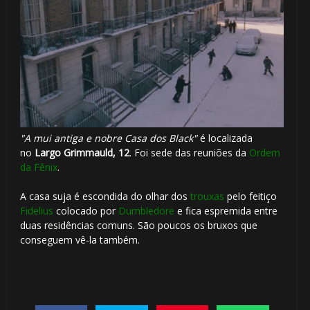
"A mui antiga e nobre Casa dos Black"
é localizada
no
Largo Grimmauld, 12
. Foi sede das reuniões da
Ordem
da Fênix
.
A casa suja é escondida do olhar dos
trouxas
pelo feitiço
Fidelius
colocado por
Dumbledore
e fica espremida entre
duas residências comuns. São poucos os bruxos que
conseguem vê-la também.