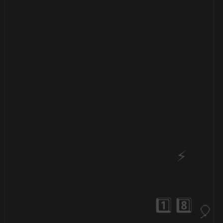
🎂
🎂
🎈
⚡