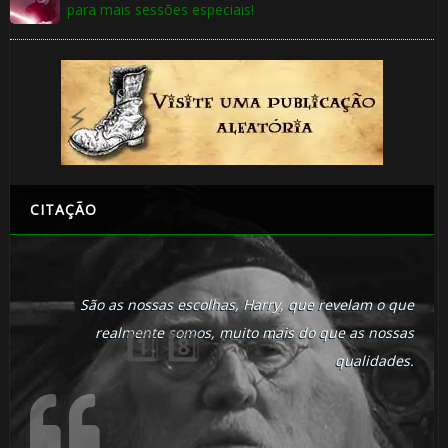
para mais sessões especiais!
🎂
CITAÇÃO
1️⃣ 8️⃣
São as nossas escolhas, Harry, que revelam o que
realmente somos, muito mais do que as nossas
qualidades.
🎂