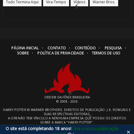
Tudo Termina Aqui
Vira-Tempo
Vídeos
Warner Bros.
⚡
1️⃣ 8️⃣
PÁGINA INICIAL
CONTATO
CONTEÚDO
PESQUISA
SOBRE
POLÍTICA DE PRIVACIDADE
TERMOS DE USO
1️⃣ 8️⃣
ORDEM DA FÊNIX BRASILEIRA
© 2008 - 2026
HARRY POTTER © WARNER BROTHERS. DIREITOS DE PUBLICAÇÃO: J.K. ROWLING E
SUAS RESPECTIVAS EDITORAS.
A OFB NÃO TEM VÍNCULO A NENHUMA EMPRESA QUE POSSUI OS DIREITOS
SOBRE A MARCA "HARRY POTTER".
O site está completando 18 anos!
Leia a nossa publicação
×