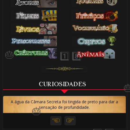
🎈
🎂
1️⃣ 8️⃣
CURIOSIDADES
A água da Câmara Secreta foi tingida de preto para dar a
sensação de profundidade.