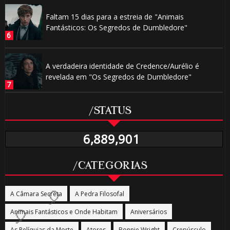
Faltam 15 dias para a estreia de "Animais
Fantásticos: Os Segredos de Dumbledore"
⚡
A verdadeira identidade de Credence/Aurélio é
revelada em "Os Segredos de Dumbledore"
⚡
/STATUS
6,889,901
🎂
🎈
/CATEGORIAS
⚡
🎂
A Câmara Secreta
A Pedra Filosofal
Animais Fantásticos e Onde Habitam
Aniversários
As Relíquias da Morte
Atores
Bonnie Wright
Crepúsculo