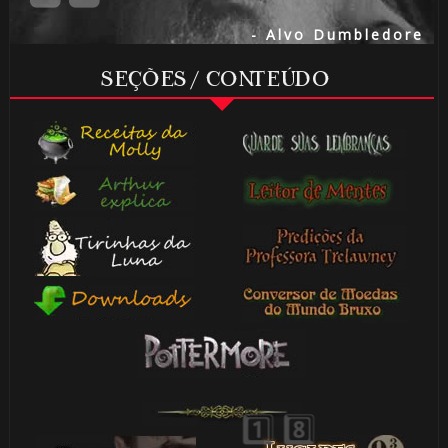
⚡
- Alvo Dumbledore
SEÇÕES / CONTEÚDO
1️⃣ 8️⃣
⚡
🎂