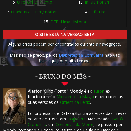
6.
O reconhecimento
13.
In Memoriam
1️⃣ 8️⃣
7.
O adeus a "Harry Potter"
14.
O futuro
15.
OFB, Uma História
🎈
O SITE ESTÁ NA VERSÃO BETA
Alguns erros podem ser encontrados durante a navegação.
🎂
Mas não se preocupe: os
Diabretes da Cornualha
não vão
ficar aqui por muito tempo.
🎂
~ BRUXO DO MÊS ~
Alastor "Olho-Tonto" Moody
é ex-
auror
, ex-
funcionário do
Ministério da Magia
e pertenceu às
duas versões da
Ordem da Fênix
.
Foi professor de Defesa Contra as Artes das Trevas
no ano de 1993, em
Hogwarts
. Na verdade,
Bartô
Crouch Jr.
, um
Comensal da Morte
, se passou por
Moody, tomando a Poção Polissuco e deu aula no lugar dele