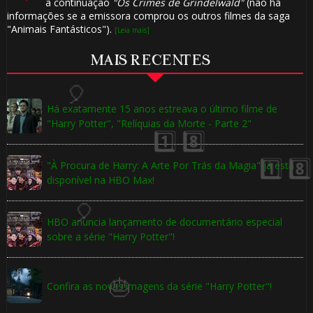
a continuação
"Os Crimes de Grindelwald"
(não há
informações se a emissora comprou os outros filmes da saga
"Animais Fantásticos").
[Leia mais]
MAIS RECENTES
1️⃣ 8️⃣
Há exatamente 15 anos estreava o último filme de
"Harry Potter", "Relíquias da Morte - Parte 2"
"À Procura de Harry: A Arte Por Trás da Magia" já está
disponível na HBO Max!
HBO anuncia lançamento de documentário especial
sobre a série "Harry Potter"!
Confira as novas imagens da série "Harry Potter"!