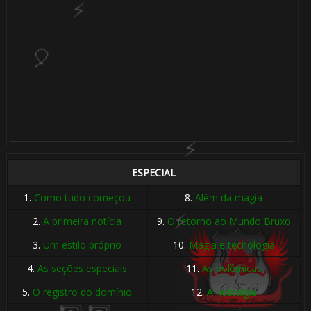
ESPECIAL
1.
Como tudo começou
8.
Além da magia
2.
A primeira notícia
9.
O retorno ao Mundo Bruxo
3.
Um estilo próprio
10.
Magia e tecnologia
🎈
4.
As seções especiais
11.
As polêmicas
5.
O registro do domínio
12.
A nostalgia
1️⃣ 8️⃣