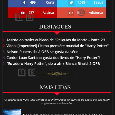
499
Curtir
1.088
Seguir
787
Assinar
92
Adicionar
DESTAQUES
1.
Assista ao trailer dublado de "Relíquias da Morte - Parte 2"!
🎈
2.
Vídeo: [Imperdível] Última première mundial de "Harry Potter"
🎈
3.
Nelson Rubens diz à OFB se gosta da série
4.
Cantor Luan Santana gosta dos livros de "Harry Potter"!
⚡
5.
"Eu adoro Harry Potter", diz a atriz Bianca Rinaldi à OFB
🎂
MAIS LIDAS
As publicações mais lidas refletem as informações relevantes da época em que foram
originalmente publicadas.