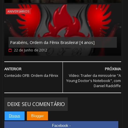
ANIVERSÁRIOS
⚡
Parabéns, Ordem da Fênix Brasileira! [4 anos]
22 de Junho de 2012
1️⃣ 8️⃣
🎈
⚡
ANTERIOR
PRÓXIMA
Conteúdo OFB: Ordem da Fênix
Vídeo: Trailer da minissérie "A
Young Doctor's Notebook", com
Daniel Radcliffe
🎈
DEIXE SEU COMENTÁRIO
Disqus
Blogger
Facebook -