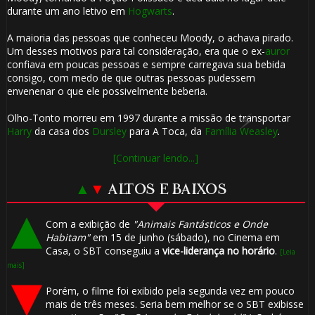
durante um ano letivo em
Hogwarts
.
🎂
A maioria das pessoas que conheceu Moody, o achava pirado.
Um desses motivos para tal consideração, era que o ex-
auror
confiava em poucas pessoas e sempre carregava sua bebida
🎂
consigo, com medo de que outras pessoas pudessem
envenenar o que ele possivelmente beberia.
Olho-Tonto morreu em 1997 durante a missão de transportar
Harry
da casa dos
Dursley
para A Toca, da
Família Weasley
.
[Continuar lendo...]
▲
▼
ALTOS E BAIXOS
Com a exibição de
"Animais Fantásticos e Onde
Habitam"
em 15 de junho (sábado), no Cinema em
⚡
Casa, o SBT conseguiu a
vice-liderança no horário
.
[Leia
mais]
Porém, o filme foi exibido pela segunda vez em pouco
mais de três meses. Seria bem melhor se o SBT exibisse