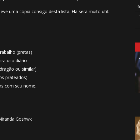
6
eve uma cópia consigo desta lista. Ela será muito útil:
🎈
rabalho (pretas)
ra uso diário
dragão ou similar)
os prateados)
tas com seu nome.
1️⃣ 8️⃣
iranda Goshwk
⚡