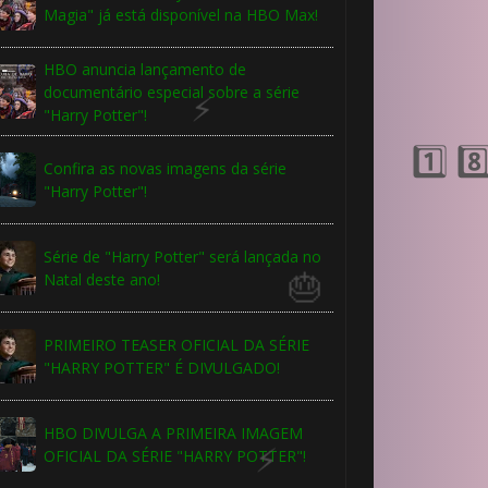
Magia" já está disponível na HBO Max!
⚡
HBO anuncia lançamento de
documentário especial sobre a série
"Harry Potter"!
Confira as novas imagens da série
"Harry Potter"!
Série de "Harry Potter" será lançada no
Natal deste ano!
PRIMEIRO TEASER OFICIAL DA SÉRIE
"HARRY POTTER" É DIVULGADO!
HBO DIVULGA A PRIMEIRA IMAGEM
OFICIAL DA SÉRIE "HARRY POTTER"!