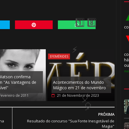
⚡
co
co
EFEMÉRIDES
há
ou
mai
atson confirma
m "As Vantagens de
Acontecimentos do Mundo
ível"
Mágico em 21 de novembro
Fevereiro de 2011
21 de Novembro de 2023
PRÓXIMA
ena
Resultado do concurso "Sua Fonte Inesgotável de
Magia"