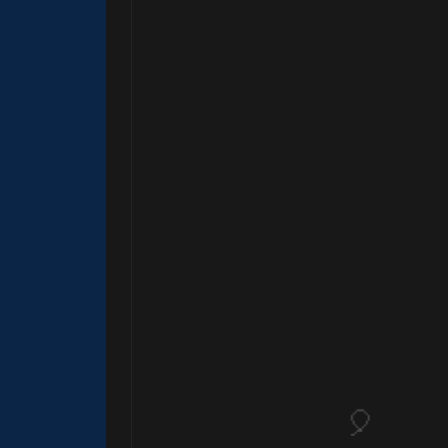
🎂
🎈
⚡