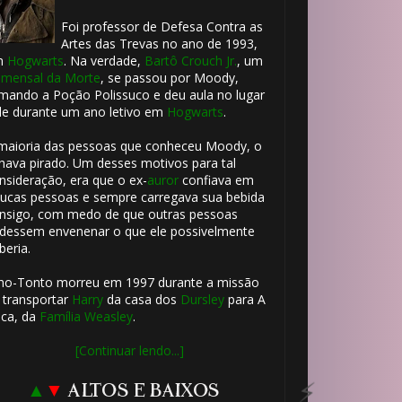
Foi professor de Defesa Contra as
Artes das Trevas no ano de 1993,
m
Hogwarts
. Na verdade,
Bartô Crouch Jr.
, um
mensal da Morte
, se passou por Moody,
mando a Poção Polissuco e deu aula no lugar
le durante um ano letivo em
Hogwarts
.
🎂
maioria das pessoas que conheceu Moody, o
hava pirado. Um desses motivos para tal
nsideração, era que o ex-
auror
confiava em
ucas pessoas e sempre carregava sua bebida
nsigo, com medo de que outras pessoas
dessem envenenar o que ele possivelmente
beria.
ho-Tonto morreu em 1997 durante a missão
⚡
 transportar
Harry
da casa dos
Dursley
para A
ca, da
Família Weasley
.
1️⃣ 8️
[Continuar lendo...]
⃣ 8️⃣
▲
▼
ALTOS E BAIXOS