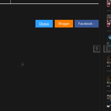
Disqus
Blogger
Facebook -