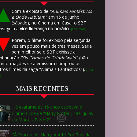
🎂
Com a exibição de
"Animais Fantásticos
e Onde Habitam"
em 15 de junho
(sábado), no Cinema em Casa, o SBT
nseguiu a
vice-liderança no horário
.
[Leia mais]
Porém, o filme foi exibido pela segunda
vez em pouco mais de três meses. Seria
bem melhor se o SBT exibisse a
ntinuação
"Os Crimes de Grindelwald"
(não
⚡
 informações se a emissora comprou os
tros filmes da saga "Animais Fantásticos").
[Leia
s]
MAIS RECENTES
Há exatamente 15 anos estreava o
último filme de "Harry Potter", "Relíquias
da Morte - Parte 2"
"À Procura de Harry: A Arte Por Trás da