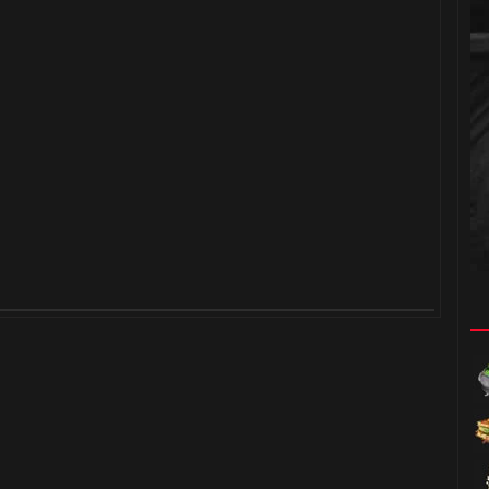
🎈
⚡
1️⃣ 8️⃣