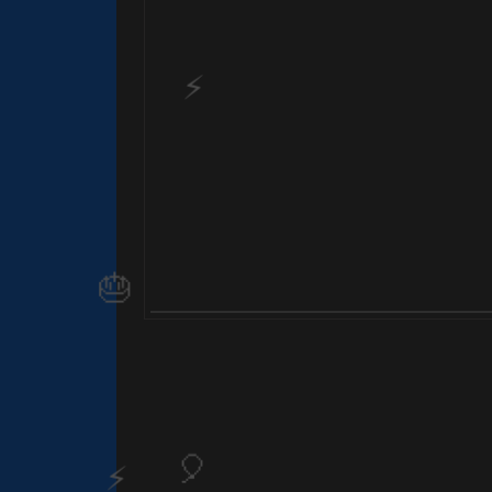
⚡
🎂
1️⃣ 8️⃣
⚡