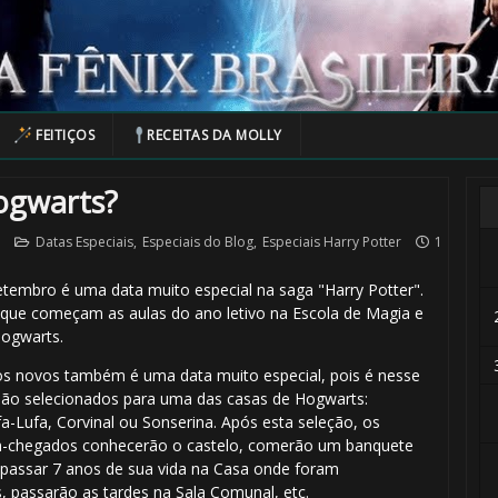
FEITIÇOS
RECEITAS DA MOLLY
ogwarts?
Datas Especiais
,
Especiais do Blog
,
Especiais Harry Potter
1
etembro é uma data muito especial na saga "Harry Potter".
 que começam as aulas do ano letivo na Escola de Magia e
Hogwarts.
⚡
os novos também é uma data muito especial, pois é nesse
 são selecionados para uma das casas de Hogwarts:
ufa-Lufa, Corvinal ou Sonserina. Após esta seleção, os
-chegados conhecerão o castelo, comerão um banquete
o passar 7 anos de sua vida na Casa onde foram
, passarão as tardes na Sala Comunal, etc.