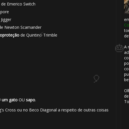
de Emerico Switch
Spore
e
Jigger
Co
e Newton Scamander
to
🎈
toproteção
de Quintino Trimble
de
🎈
A 
ac
co
po
co
pu
be
Ol
de
U
um gato
OU
sapo
.
To
's Cross ou no Beco Diagonal a respeito de outras coisas
⚡
1️