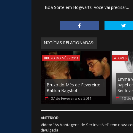
Boa Sorte em Hogwarts. Você vai precisar...
1️⃣ 8️⃣
NOTÍCIAS RELACIONADAS:
BRUXO DO MÊS - 2011
ATORES
Emma W
Bruxo do Mês de Fevereiro:
papel e
Batilda Bagshot
Ser Invis
07 de Fevereiro de 2011
10 de 
ANTERIOR
Vídeo: "As Vantagens de Ser Invisível" tem nova c
divulgada