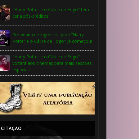
"Harry Potter e o Cálice de Fogo" tem
⚡
cena pós-créditos?
Pré-venda de ingressos para "Harry
🎂
Potter e o Cálice de Fogo" já começou!
"Harry Potter e o Cálice de Fogo"
voltará aos cinemas para mais sessões
especiais!
CITAÇÃO