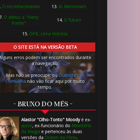
.
O reconhecimento
13.
In Memoriam
7.
O adeus a "Harry
14.
O futuro
Potter"
15.
OFB, Uma História
O SITE ESTÁ NA VERSÃO BETA
Alguns erros podem ser encontrados durante
a navegação.
⚡
Mas não se preocupe: os
Diabretes da
Cornualha
não vão ficar aqui por muito
tempo.
~ BRUXO DO MÊS ~
Alastor "Olho-Tonto" Moody
é ex-
auror
, ex-funcionário do
Ministério
da Magia
e pertenceu às duas
versões da
Ordem da Fênix
.