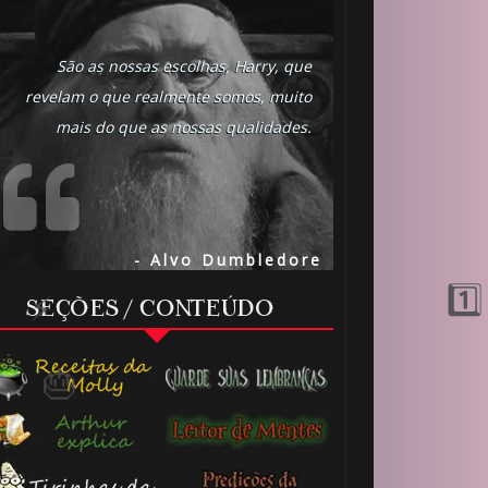
São as nossas escolhas, Harry, que
revelam o que realmente somos, muito
mais do que as nossas qualidades.
🎈
🎂
- Alvo Dumbledore
1️⃣ 8️⃣
SEÇÕES / CONTEÚDO
⚡