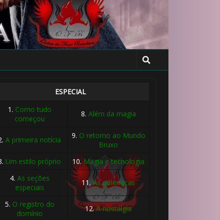
ESPECIAL
1.
Como tudo
8.
Além da magia
começou
9.
O retorno ao Mundo
2.
A primeira notícia
Bruxo
3.
Um estilo próprio
10.
Magia e tecnologia
4.
As seções
11.
As polêmicas
especiais
🎂
5.
O registro do
12.
A nostalgia
domínio