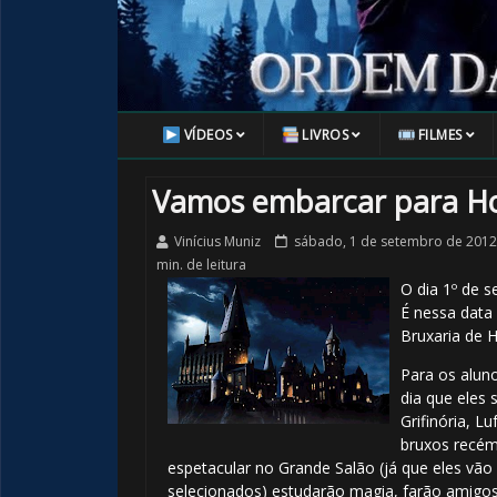
VÍDEOS
LIVROS
FILMES
Vamos embarcar para H
Vinícius Muniz
sábado, 1 de setembro de 2012
min. de leitura
O dia 1º de s
É nessa data
Bruxaria de 
Para os alun
dia que eles
Grifinória, L
bruxos recém
espetacular no Grande Salão (já que eles vã
selecionados) estudarão magia, farão amigos