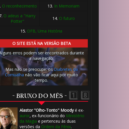
.
O reconhecimento
13.
In Memoriam
7.
O adeus a "Harry
14.
O futuro
Potter"
15.
OFB, Uma História
O SITE ESTÁ NA VERSÃO BETA
🎈
Alguns erros podem ser encontrados durante
🎈
a navegação.
Mas não se preocupe: os
Diabretes da
Cornualha
não vão ficar aqui por muito

tempo.
~ BRUXO DO MÊS ~
1️⃣ 8️⃣
Alastor "Olho-Tonto" Moody
é ex-
auror
, ex-funcionário do
Ministério
🎂
da Magia
e pertenceu às duas
versões da
Ordem da Fênix
.