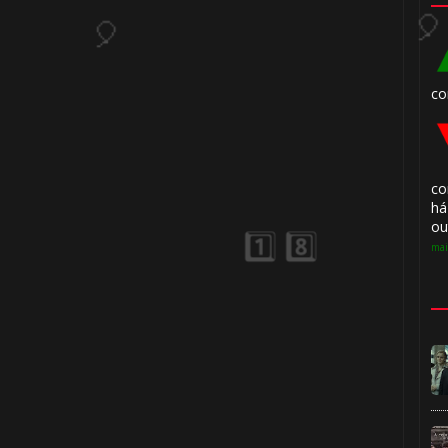
co
🎂
co
há
🎂
ou
mai
1️⃣ 8️⃣