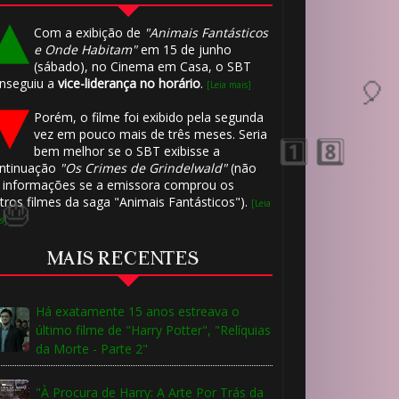
1️⃣ 8️⃣
Com a exibição de
"Animais Fantásticos
e Onde Habitam"
em 15 de junho
(sábado), no Cinema em Casa, o SBT
nseguiu a
vice-liderança no horário
.
[Leia mais]
Porém, o filme foi exibido pela segunda
vez em pouco mais de três meses. Seria
bem melhor se o SBT exibisse a
ntinuação
"Os Crimes de Grindelwald"
(não
 informações se a emissora comprou os
tros filmes da saga "Animais Fantásticos").
[Leia
s]
MAIS RECENTES
🎂
Há exatamente 15 anos estreava o
último filme de "Harry Potter", "Relíquias
da Morte - Parte 2"
"À Procura de Harry: A Arte Por Trás da