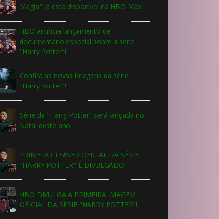
Magia" já está disponível na HBO Max!
HBO anuncia lançamento de
documentário especial sobre a série
"Harry Potter"!
Confira as novas imagens da série
"Harry Potter"!
Série de "Harry Potter" será lançada no
Natal deste ano!
PRIMEIRO TEASER OFICIAL DA SÉRIE
"HARRY POTTER" É DIVULGADO!
HBO DIVULGA A PRIMEIRA IMAGEM
OFICIAL DA SÉRIE "HARRY POTTER"!