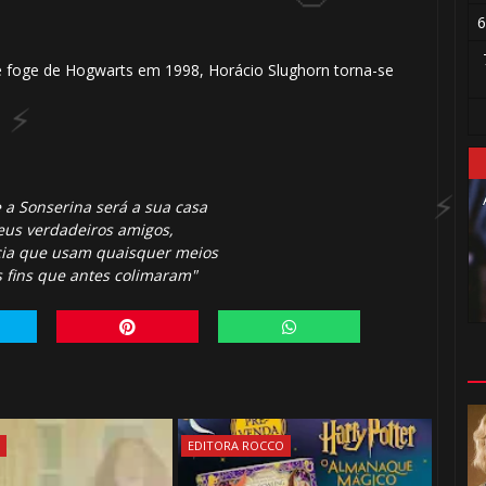
6
 foge de Hogwarts em 1998, Horácio Slughorn torna-se
a Sonserina será a sua casa
🎈
seus verdadeiros amigos,
ia que usam quaisquer meios
s fins que antes colimaram"
S
EDITORA ROCCO
1️⃣ 8️⃣