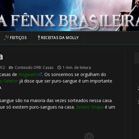
FEITIÇOS
RECEITAS DA MOLLY
a
012
Conteúdo OFB: Casas
1 min. de leitura
casas de
Hogwarts
. Os sonserinos se orgulham do
u Seletor
já disse que ser puro-sangue é um importante
o
.
sangue são na maioria das vezes sorteados nessa casa.
🎂
 que só existem puro-sangues na casa.
Severo Snape
é um
🎂