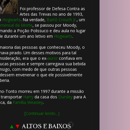
Foi professor de Defesa Contra as
Artes das Trevas no ano de 1993,
m
Hogwarts
. Na verdade,
Bartô Crouch Jr.
, um
mensal da Morte
, se passou por Moody,
mando a Poção Polissuco e deu aula no lugar
le durante um ano letivo em
Hogwarts
.
maioria das pessoas que conheceu Moody, o
hava pirado. Um desses motivos para tal
nsideração, era que o ex-
auror
confiava em
ucas pessoas e sempre carregava sua bebida
nsigo, com medo de que outras pessoas
dessem envenenar o que ele possivelmente
beria.
ho-Tonto morreu em 1997 durante a missão
 transportar
Harry
da casa dos
Dursley
para A
ca, da
Família Weasley
.
[Continuar lendo...]
▲
▼
ALTOS E BAIXOS