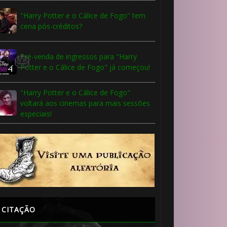
"Harry Potter e o Cálice de Fogo" tem
cena pós-créditos?
Pré-venda de ingressos para "Harry
Potter e o Cálice de Fogo" já começou!
"Harry Potter e o Cálice de Fogo"
voltará aos cinemas para mais sessões
especiais!
CITAÇÃO