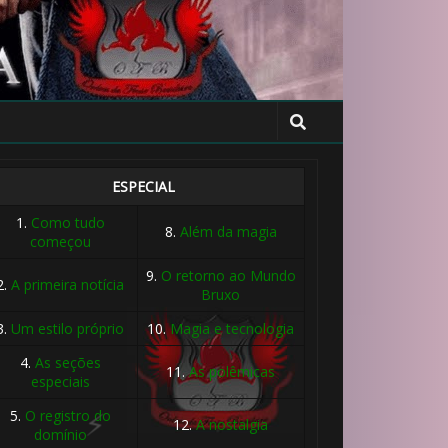
1️⃣ 8️⃣
ESPECIAL
1.
Como tudo
8.
Além da magia
começou
9.
O retorno ao Mundo
2.
A primeira notícia
Bruxo
3.
Um estilo próprio
10.
Magia e tecnologia
4.
As seções
11.
As polêmicas
especiais
5.
O registro do
12.
A nostalgia
domínio