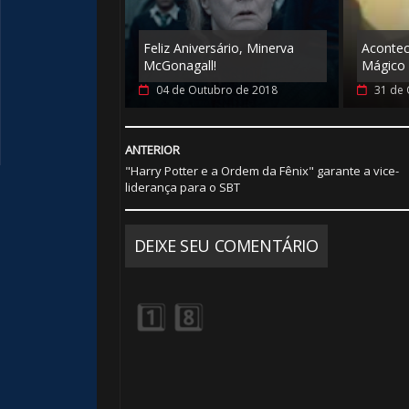
🎈
Feliz Aniversário, Minerva
Aconte
McGonagall!
Mágico 
04 de Outubro de 2018
31 de 
ANTERIOR
"Harry Potter e a Ordem da Fênix" garante a vice-
liderança para o SBT
DEIXE SEU COMENTÁRIO
1️⃣ 8️⃣
1️⃣ 8️⃣