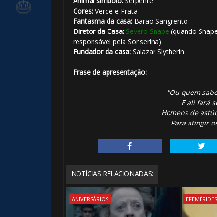
Animal símbolo:
Serpente
Cores:
Verde e Prata
Fantasma da casa:
Barão Sangrento
Diretor da Casa:
Severo Snape
(quando Snape
1️⃣ 8️⃣
responsável pela Sonserina)
Fundador da casa:
Salazar Slytherin
Frase de apresentação:
"Ou quem sabe 
E ali fará 
Homens de astúc
Para atingir o
NOTÍCIAS RELACIONADAS:
ANIVERSÁRIOS
EFEMÉRIDE