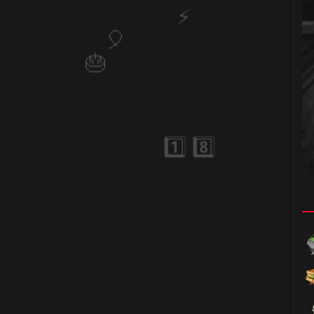
1️⃣ 8️⃣
🎂