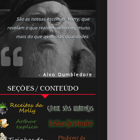
São as nossas escolhas, Harry, que
revelam o que realmente somos, muito
mais do que as nossas qualidades.
1️⃣
8️⃣
- Alvo Dumbledore
SEÇÕES / CONTEÚDO
⚡