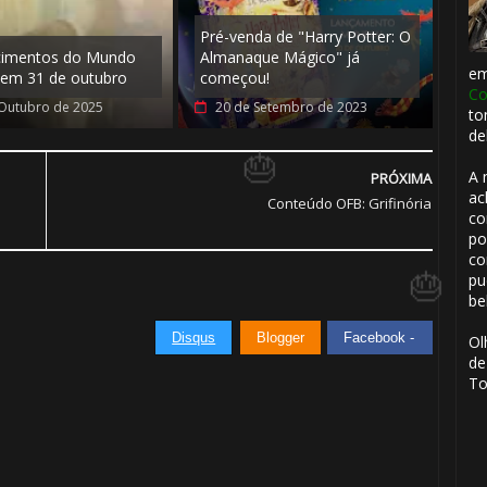
Pré-venda de "Harry Potter: O
cimentos do Mundo
Almanaque Mágico" já
e
em 31 de outubro
começou!
Co
Outubro de 2025
20 de Setembro de 2023
to
de
A 
PRÓXIMA
ac
Conteúdo OFB: Grifinória
⚡
co
po
co
pu
be
🎈
Disqus
Blogger
Facebook -
Ol
de
To
🎂