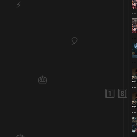
🎈
⚡
🎈
🎂
1️⃣ 8️⃣