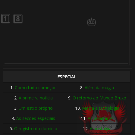
🎂
⃣
ESPECIAL
1.
Como tudo começou
8.
Além da magia
2.
A primeira notícia
9.
O retorno ao Mundo Bruxo
3.
Um estilo próprio
10.
Magia e tecnologia
4.
As seções especiais
11.
As polêmicas
5.
O registro do domínio
12.
A nostalgia