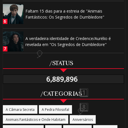
Faltam 15 dias para a estreia de "Animais
Fantásticos: Os Segredos de Dumbledore"
A verdadeira identidade de Credence/Aurélio é
revelada em "Os Segredos de Dumbledore"
/STATUS
⚡
6,889,896
/CATEGORIAS
🎈
A Câmara Secreta
A Pedra Filosofal
Animais Fantásticos e Onde Habitam
Aniversários