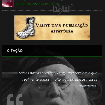
⚡
⚡
para mais sessões especiais!
CITAÇÃO
São as nossas escolhas, Harry, que revelam o que
1️⃣ 8️⃣
realmente somos, muito mais do que as nossas
qualidades.