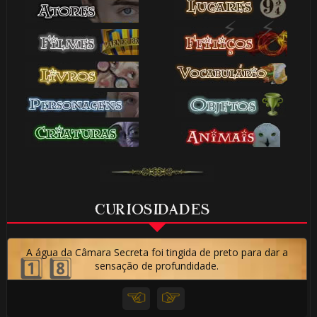
🎂
CURIOSIDADES
A água da Câmara Secreta foi tingida de preto para dar a
sensação de profundidade.
🎂
1️⃣ 8️⃣