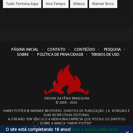
Tudo Termina Aqui
Vira-Tempo
Vídeos
Warner Bros.
PÁGINA INICIAL
CONTATO
CONTEÚDO
PESQUISA
🎈
⚡
SOBRE
POLÍTICA DE PRIVACIDADE
TERMOS DE USO
🎈
ORDEM DA FÊNIX BRASILEIRA
© 2008 - 2026
⚡
HARRY POTTER © WARNER BROTHERS. DIREITOS DE PUBLICAÇÃO: J.K. ROWLING E
SUAS RESPECTIVAS EDITORAS.
A OFB NÃO TEM VÍNCULO A NENHUMA EMPRESA QUE POSSUI OS DIREITOS
SOBRE A MARCA "HARRY POTTER".
O site está completando 18 anos!
Leia a nossa publicação
×