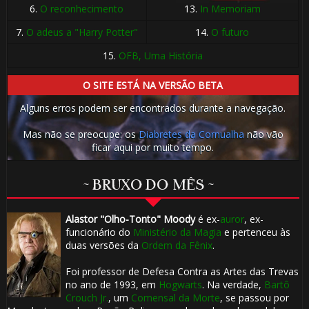
6.
O reconhecimento
13.
In Memoriam
7.
O adeus a "Harry Potter"
14.
O futuro
15.
OFB, Uma História
O SITE ESTÁ NA VERSÃO BETA
Alguns erros podem ser encontrados durante a navegação.
1️⃣ 8️⃣
Mas não se preocupe: os
Diabretes da Cornualha
não vão
ficar aqui por muito tempo.
~ BRUXO DO MÊS ~
1️⃣ 8️⃣
Alastor "Olho-Tonto" Moody
é ex-
auror
, ex-
funcionário do
Ministério da Magia
e pertenceu às
duas versões da
Ordem da Fênix
.
Foi professor de Defesa Contra as Artes das Trevas
no ano de 1993, em
Hogwarts
. Na verdade,
Bartô
Crouch Jr.
, um
Comensal da Morte
, se passou por