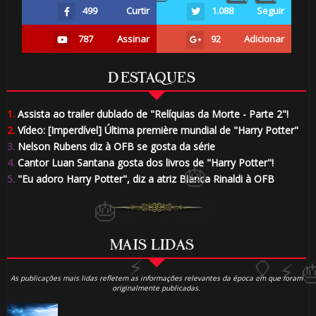
499
Curtir
1.088
Seguir
787
Assinar
92
Adicionar
DESTAQUES
🎈
1.
Assista ao trailer dublado de "Relíquias da Morte - Parte 2"!
2.
Vídeo: [Imperdível] Última première mundial de "Harry Potter"
3.
Nelson Rubens diz à OFB se gosta da série
4.
Cantor Luan Santana gosta dos livros de "Harry Potter"!
5.
"Eu adoro Harry Potter", diz a atriz Bianca Rinaldi à OFB
1️⃣
8️⃣
🎈
MAIS LIDAS
As publicações mais lidas refletem as informações relevantes da época em que foram
originalmente publicadas.