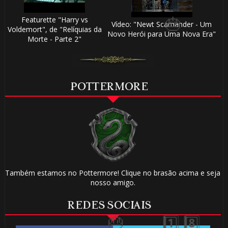
Featurette "Harry vs
Vídeo: "Newt Scamander - Um
Voldemort", de "Relíquias da
Novo Herói para Uma Nova Era"
Morte - Parte 2"
1️⃣
8️⃣
POTTERMORE
🎂
Também estamos no Pottermore! Clique no brasão acima e seja
nosso amigo.
REDES SOCIAIS