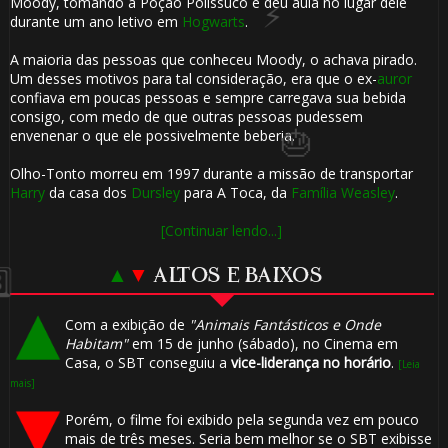
Moody, tomando a Poção Polissuco e deu aula no lugar dele
durante um ano letivo em
Hogwarts
.
A maioria das pessoas que conheceu Moody, o achava pirado.
️⃣
Um desses motivos para tal consideração, era que o ex-
auror
confiava em poucas pessoas e sempre carregava sua bebida
consigo, com medo de que outras pessoas pudessem
⚡
envenenar o que ele possivelmente beberia.
Olho-Tonto morreu em 1997 durante a missão de transportar
Harry
da casa dos
Dursley
para A Toca, da
Família Weasley
.
🎂
1️⃣ 8️⃣
[Continuar lendo...]
▲
▼
ALTOS E BAIXOS
Com a exibição de
"Animais Fantásticos e Onde
Habitam"
em 15 de junho (sábado), no Cinema em
Casa, o SBT conseguiu a
vice-liderança no horário
.
[Leia
mais]
Porém, o filme foi exibido pela segunda vez em pouco
⚡
1️⃣ 8️⃣
mais de três meses. Seria bem melhor se o SBT exibisse