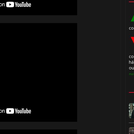
co
co
há
ou
mai