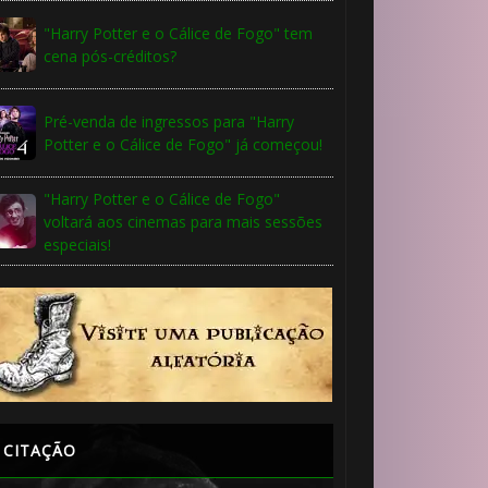
"Harry Potter e o Cálice de Fogo" tem
cena pós-créditos?
Pré-venda de ingressos para "Harry
Potter e o Cálice de Fogo" já começou!
"Harry Potter e o Cálice de Fogo"
voltará aos cinemas para mais sessões
especiais!
CITAÇÃO