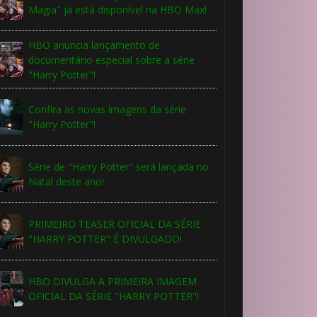
Magia" já está disponível na HBO Max!
HBO anuncia lançamento de
documentário especial sobre a série
"Harry Potter"!
Confira as novas imagens da série
"Harry Potter"!
Série de "Harry Potter" será lançada no
Natal deste ano!
PRIMEIRO TEASER OFICIAL DA SÉRIE
"HARRY POTTER" É DIVULGADO!
HBO DIVULGA A PRIMEIRA IMAGEM
OFICIAL DA SÉRIE "HARRY POTTER"!