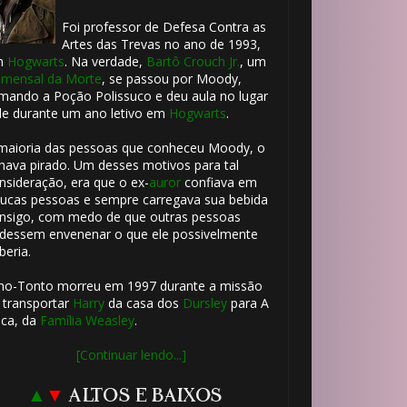
Foi professor de Defesa Contra as
Artes das Trevas no ano de 1993,
m
Hogwarts
. Na verdade,
Bartô Crouch Jr.
, um
mensal da Morte
, se passou por Moody,
mando a Poção Polissuco e deu aula no lugar
le durante um ano letivo em
Hogwarts
.
maioria das pessoas que conheceu Moody, o
hava pirado. Um desses motivos para tal
nsideração, era que o ex-
auror
confiava em
ucas pessoas e sempre carregava sua bebida
nsigo, com medo de que outras pessoas
dessem envenenar o que ele possivelmente
beria.
ho-Tonto morreu em 1997 durante a missão
 transportar
Harry
da casa dos
Dursley
para A
ca, da
Família Weasley
.
[Continuar lendo...]
▲
▼
ALTOS E BAIXOS