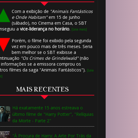
Com a exibição de
"Animais Fantásticos
e Onde Habitam"
em 15 de junho
(sábado), no Cinema em Casa, o SBT
nseguiu a
vice-liderança no horário
.
[Leia mais]
Porém, o filme foi exibido pela segunda
vez em pouco mais de três meses. Seria
bem melhor se o SBT exibisse a
ntinuação
"Os Crimes de Grindelwald"
(não
 informações se a emissora comprou os
tros filmes da saga "Animais Fantásticos").
[Leia
s]
MAIS RECENTES
Há exatamente 15 anos estreava o
último filme de "Harry Potter", "Relíquias
da Morte - Parte 2"
"À Procura de Harry: A Arte Por Trás da