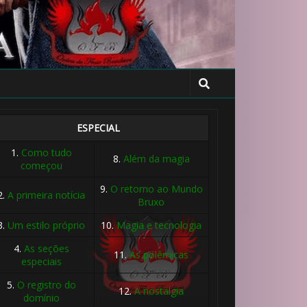
ESPECIAL
1.
Como tudo
8.
Além da magia
começou
9.
O retorno ao Mundo
2.
A primeira notícia
Bruxo
3.
Um estilo próprio
10.
Magia e tecnologia
4.
As seções
11.
As polêmicas
especiais
5.
O registro do
12.
A nostalgia
domínio