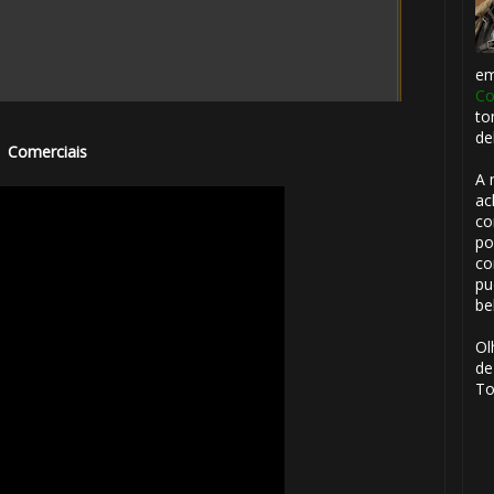
e
Co
to
de
Comerciais
A 
ac
co
po
co
pu
be
Ol
de
To