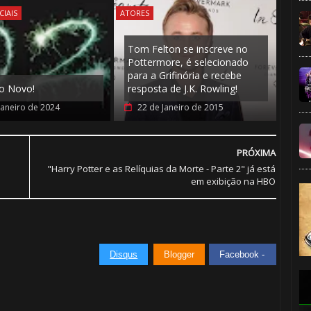
CIAIS
ATORES
Tom Felton se inscreve no
Pottermore, é selecionado
para a Grifinória e recebe
no Novo!
resposta de J.K. Rowling!
Janeiro de 2024
22 de Janeiro de 2015
PRÓXIMA
"Harry Potter e as Relíquias da Morte - Parte 2" já está
em exibição na HBO
Disqus
Blogger
Facebook -