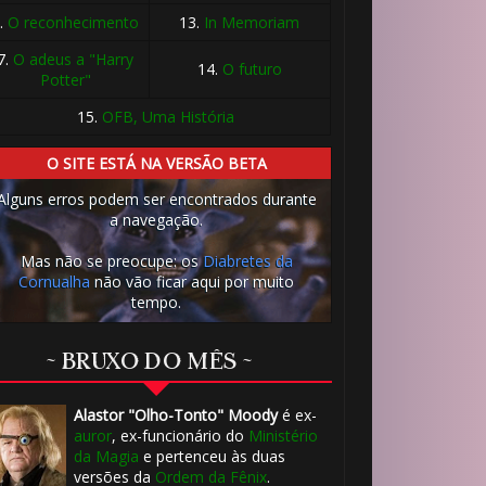
.
O reconhecimento
13.
In Memoriam
7.
O adeus a "Harry
14.
O futuro
Potter"
15.
OFB, Uma História
O SITE ESTÁ NA VERSÃO BETA
Alguns erros podem ser encontrados durante
a navegação.
Mas não se preocupe: os
Diabretes da
Cornualha
não vão ficar aqui por muito
tempo.
~ BRUXO DO MÊS ~
Alastor "Olho-Tonto" Moody
é ex-
auror
, ex-funcionário do
Ministério
da Magia
e pertenceu às duas
versões da
Ordem da Fênix
.