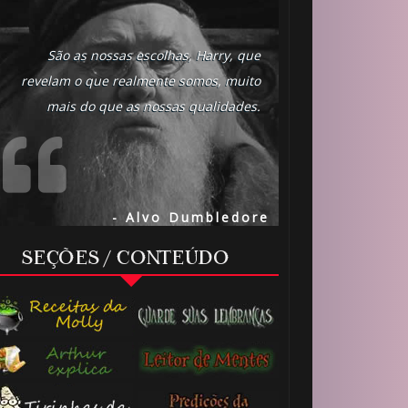
São as nossas escolhas, Harry, que
revelam o que realmente somos, muito
mais do que as nossas qualidades.
- Alvo Dumbledore
SEÇÕES / CONTEÚDO