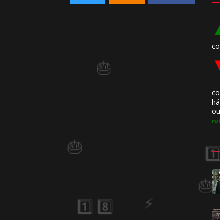
🎈
🎈
co
co
há
ou
mai