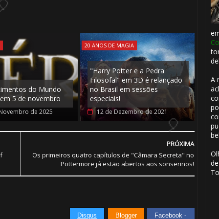
🎂
e
Co
S
20 ANOS DE MAGIA
to
de
🎂
"Harry Potter e a Pedra
A 
Filosofal" em 3D é relançado
⚡
1️⃣ 8️⃣
ac
cimentos do Mundo
no Brasil em sessões
co
 em 5 de novembro
especiais!
po
 Novembro de 2025
12 de Dezembro de 2021
co
pu
be
PRÓXIMA
Ol
f
Os primeiros quatro capítulos de "Câmara Secreta" no
de
Pottermore já estão abertos aos sonserinos!
1️⃣ 8️⃣
To
Disqus
Blogger
Facebook -