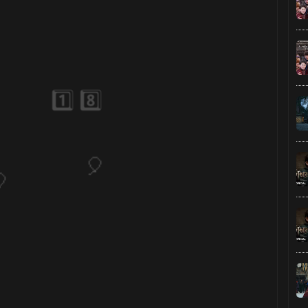
🎂
1️
🎈
8️
1️⃣ 8️⃣