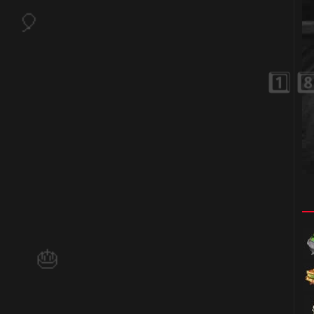
1️⃣ 8️⃣
🎂
🎈
🎂