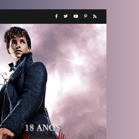
1️⃣
8️⃣