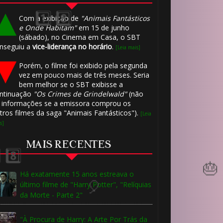
Com a exibição de
"Animais Fantásticos
e Onde Habitam"
em 15 de junho
(sábado), no Cinema em Casa, o SBT
nseguiu a
vice-liderança no horário
.
[Leia mais]
Porém, o filme foi exibido pela segunda
vez em pouco mais de três meses. Seria
bem melhor se o SBT exibisse a
ntinuação
"Os Crimes de Grindelwald"
(não
 informações se a emissora comprou os
tros filmes da saga "Animais Fantásticos").
[Leia
s]
MAIS RECENTES
Há exatamente 15 anos estreava o
último filme de "Harry Potter", "Relíquias
da Morte - Parte 2"
"À Procura de Harry: A Arte Por Trás da