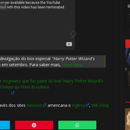
🎈
6
🎂
a divulgação do box especial
"Harry Potter Wizard's
do em setembro. Para saber mais,
clique aqui
.
🎂
ravés
dos sites
Amazon
americana e
inglesa
,
WB Shop