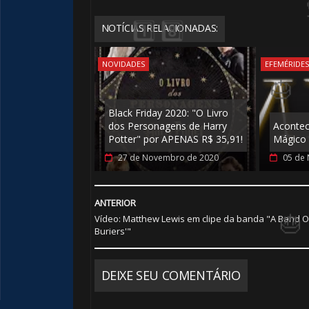
1️⃣ 8️⃣
NOTÍCIAS RELACIONADAS:
NOVIDADES
EFEMÉRIDE
🎈
Black Friday 2020: "O Livro
dos Personagens de Harry
Aconte
Potter" por APENAS R$ 35,91!
Mágico
27 de Novembro de 2020
05 de
ANTERIOR
Vídeo: Matthew Lewis em clipe da banda "A Band O
🎈
Buriers'"
DEIXE SEU COMENTÁRIO