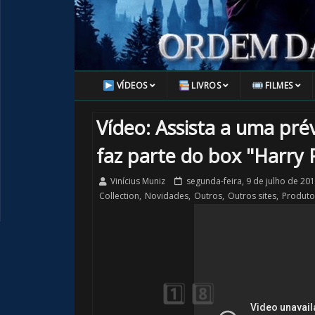
VÍDEOS
LIVROS
FILMES
🎂
Vídeo: Assista a uma pr
faz parte do box "Harry 
1️⃣ 8️⃣
Vinícius Muniz
segunda-feira, 9 de julho de 20
Collection
,
Novidades
,
Outros
,
Outros sites
,
Produto
🎂