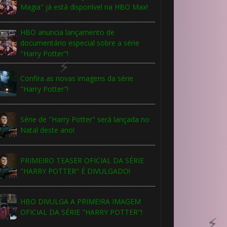
Magia" já está disponível na HBO Max!
HBO anuncia lançamento de
documentário especial sobre a série
🎂
"Harry Potter"!
Confira as novas imagens da série
"Harry Potter"!
⃣
Série de "Harry Potter" será lançada no
Natal deste ano!
⃣
⚡
PRIMEIRO TEASER OFICIAL DA SÉRIE
"HARRY POTTER" É DIVULGADO!
HBO DIVULGA A PRIMEIRA IMAGEM
OFICIAL DA SÉRIE "HARRY POTTER"!