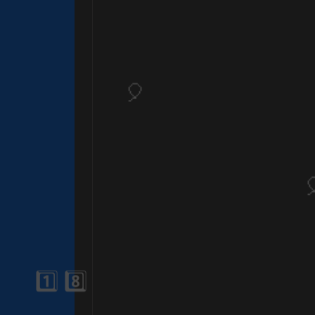
1️⃣ 8️⃣