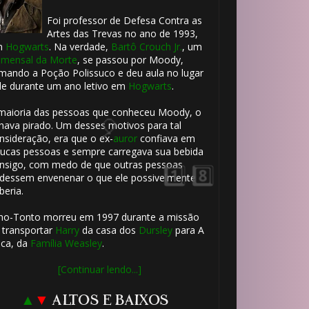
Foi professor de Defesa Contra as
Artes das Trevas no ano de 1993,
1️⃣ 8️⃣
m
Hogwarts
. Na verdade,
Bartô Crouch Jr.
, um
mensal da Morte
, se passou por Moody,
mando a Poção Polissuco e deu aula no lugar
le durante um ano letivo em
Hogwarts
.
🎈
maioria das pessoas que conheceu Moody, o
hava pirado. Um desses motivos para tal
nsideração, era que o ex-
auror
confiava em
ucas pessoas e sempre carregava sua bebida
nsigo, com medo de que outras pessoas
dessem envenenar o que ele possivelmente
beria.
ho-Tonto morreu em 1997 durante a missão
⚡
 transportar
Harry
da casa dos
Dursley
para A
ca, da
Família Weasley
.
[Continuar lendo...]
▲
▼
ALTOS E BAIXOS