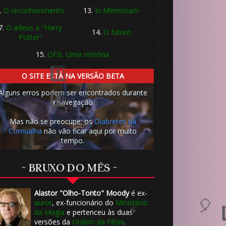
1️⃣ 8️⃣
.
O reconhecimento
13.
In Memoriam
7.
O adeus a "Harry
14.
O futuro
Potter"
15.
OFB, Uma História
O SITE ESTÁ NA VERSÃO BETA
Alguns erros podem ser encontrados durante
a navegação.
1️⃣ 8️⃣
Mas não se preocupe: os
Diabretes da
Cornualha
não vão ficar aqui por muito
tempo.
~ BRUXO DO MÊS ~
Alastor "Olho-Tonto" Moody
é ex-
auror
, ex-funcionário do
Ministério
da Magia
e pertenceu às duas
versões da
Ordem da Fênix
.