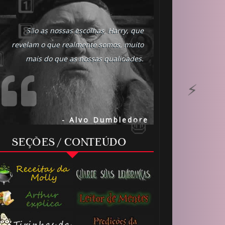
São as nossas escolhas, Harry, que
revelam o que realmente somos, muito
mais do que as nossas qualidades.
🎈
- Alvo Dumbledore
SEÇÕES / CONTEÚDO
1️⃣ 8️⃣