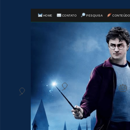
HOME
CONTATO
PESQUISA
CONTEÚDO
1️⃣ 8️⃣
🎂
⚡
🎈