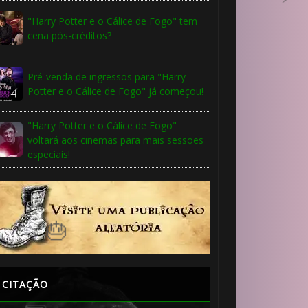
🎂
"Harry Potter e o Cálice de Fogo" tem
cena pós-créditos?
Pré-venda de ingressos para "Harry
Potter e o Cálice de Fogo" já começou!
"Harry Potter e o Cálice de Fogo"
voltará aos cinemas para mais sessões
especiais!
CITAÇÃO