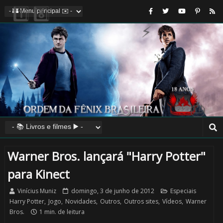
🎂
🎂
Warner Bros. lançará "Harry Potter"
para Kinect
Vinícius Muniz
domingo, 3 de junho de 2012
Especiais
Harry Potter
,
Jogo
,
Novidades
,
Outros
,
Outros sites
,
Vídeos
,
Warner
Bros.
1 min. de leitura