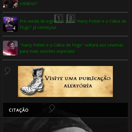
créditos?
🎈
🎈
Pré-venda de ingressos para "Harry Potter e o Cálice de
Fogo" já começou!
"Harry Potter e o Cálice de Fogo" voltará aos cinemas
para mais sessões especiais!
🎂
🎂
🎂
CITAÇÃO
1️⃣ 8️⃣