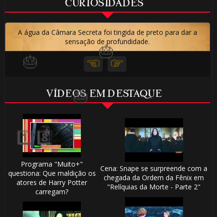
🎈
CURIOSIDADES
A água da Câmara Secreta foi tingida de preto para dar a
sensação de profundidade.
1️⃣ 8️⃣
VÍDEOS EM DESTAQUE
Programa "Muito+"
Cena: Snape se surpreende com a
questiona: Que maldição os
🎂
chegada da Ordem da Fênix em
atores de Harry Potter
"Relíquias da Morte - Parte 2"
carregam?