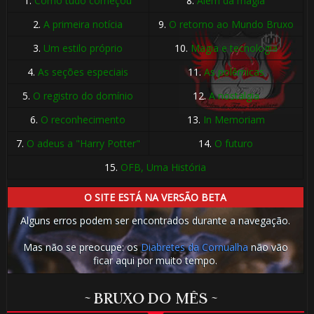
1.
Como tudo começou
8.
Além da magia
2.
A primeira notícia
9.
O retorno ao Mundo Bruxo
3.
Um estilo próprio
10.
Magia e tecnologia
4.
As seções especiais
11.
As polêmicas
5.
O registro do domínio
12.
A nostalgia
6.
O reconhecimento
13.
In Memoriam
🎂
🎈
7.
O adeus a "Harry Potter"
14.
O futuro
15.
OFB, Uma História
O SITE ESTÁ NA VERSÃO BETA
Alguns erros podem ser encontrados durante a navegação.
Mas não se preocupe: os
Diabretes da Cornualha
não vão
ficar aqui por muito tempo.
🎂
~ BRUXO DO MÊS ~