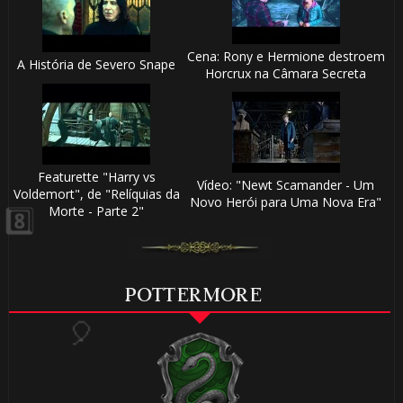
Cena: Rony e Hermione destroem
A História de Severo Snape
Horcrux na Câmara Secreta
⚡
Featurette "Harry vs
Vídeo: "Newt Scamander - Um
Voldemort", de "Relíquias da
🎈
Novo Herói para Uma Nova Era"
Morte - Parte 2"
POTTERMORE
🎈
⃣ 8️⃣