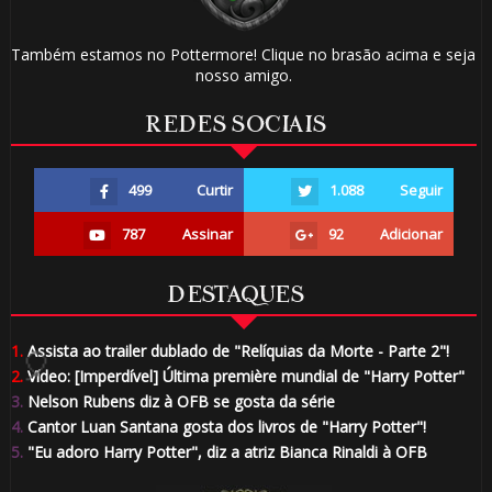
Também estamos no Pottermore! Clique no brasão acima e seja
nosso amigo.
🎈
REDES SOCIAIS
499
Curtir
1.088
Seguir
787
Assinar
92
Adicionar
1️⃣ 8️⃣
DESTAQUES
1.
Assista ao trailer dublado de "Relíquias da Morte - Parte 2"!
2.
Vídeo: [Imperdível] Última première mundial de "Harry Potter"
3.
Nelson Rubens diz à OFB se gosta da série
4.
Cantor Luan Santana gosta dos livros de "Harry Potter"!
5.
"Eu adoro Harry Potter", diz a atriz Bianca Rinaldi à OFB