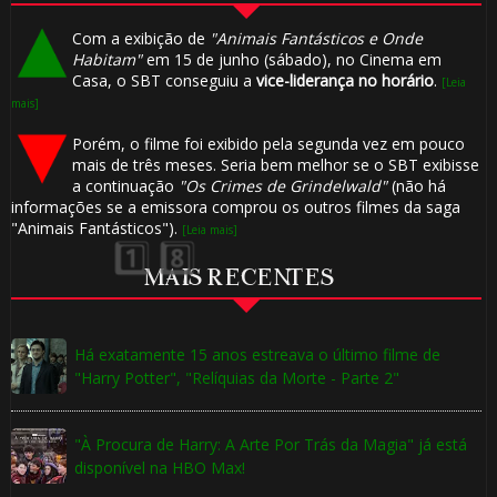
Com a exibição de
"Animais Fantásticos e Onde
🎈
Habitam"
em 15 de junho (sábado), no Cinema em
Casa, o SBT conseguiu a
vice-liderança no horário
.
[Leia
mais]
Porém, o filme foi exibido pela segunda vez em pouco
mais de três meses. Seria bem melhor se o SBT exibisse
a continuação
"Os Crimes de Grindelwald"
(não há
⚡
informações se a emissora comprou os outros filmes da saga
"Animais Fantásticos").
[Leia mais]
MAIS RECENTES
Há exatamente 15 anos estreava o último filme de
"Harry Potter", "Relíquias da Morte - Parte 2"
"À Procura de Harry: A Arte Por Trás da Magia" já está
disponível na HBO Max!