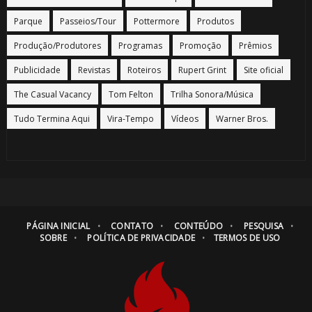
Parque
Passeios/Tour
Pottermore
Produtos
Produção/Produtores
Programas
Promoção
Prêmios
Publicidade
Revistas
Roteiros
Rupert Grint
Site oficial
The Casual Vacancy
Tom Felton
Trilha Sonora/Música
Tudo Termina Aqui
Vira-Tempo
Vídeos
Warner Bros.
PÁGINA INICIAL
CONTATO
CONTEÚDO
PESQUISA
SOBRE
POLÍTICA DE PRIVACIDADE
TERMOS DE USO