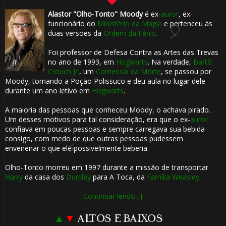
Alastor "Olho-Tonto" Moody
é ex-
auror
, ex-
funcionário do
Ministério da Magia
e pertenceu às
duas versões da
Ordem da Fênix
.
Foi professor de Defesa Contra as Artes das Trevas
no ano de 1993, em
Hogwarts
. Na verdade,
Bartô
Crouch Jr.
, um
Comensal da Morte
, se passou por
Moody, tomando a Poção Polissuco e deu aula no lugar dele
durante um ano letivo em
Hogwarts
.
1️⃣ 8️⃣
A maioria das pessoas que conheceu Moody, o achava pirado.
Um desses motivos para tal consideração, era que o ex-
auror
confiava em poucas pessoas e sempre carregava sua bebida
consigo, com medo de que outras pessoas pudessem
envenenar o que ele possivelmente beberia.
Olho-Tonto morreu em 1997 durante a missão de transportar
Harry
da casa dos
Dursley
para A Toca, da
Família Weasley
.

[Continuar lendo...]
▲
▼
ALTOS E BAIXOS