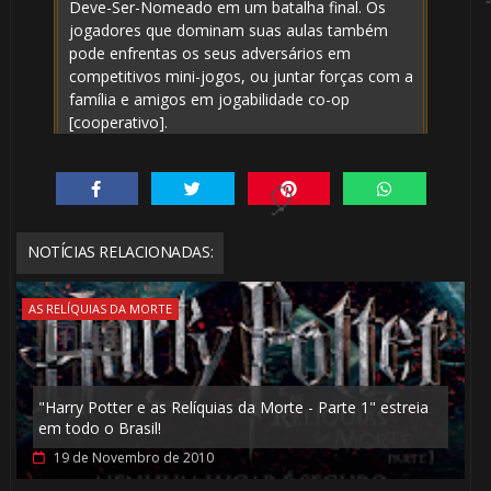
Deve-Ser-Nomeado em um batalha final. Os
jogadores que dominam suas aulas também
⚡
1️⃣ 8️⃣
pode enfrentas os seus adversários em
competitivos mini-jogos, ou juntar forças com a
família e amigos em jogabilidade co-op
[cooperativo].
⚡
NOTÍCIAS RELACIONADAS:
⚡
AS RELÍQUIAS DA MORTE
⚡
🎈
"Harry Potter e as Relíquias da Morte - Parte 1" estreia
em todo o Brasil!
⚡
19 de Novembro de 2010