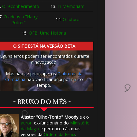
🎂
.
O reconhecimento
13.
In Memoriam
7.
O adeus a "Harry
14.
O futuro
Potter"
15.
OFB, Uma História
8️⃣
🎈
O SITE ESTÁ NA VERSÃO BETA
Alguns erros podem ser encontrados durante
a navegação.
Mas não se preocupe: os
Diabretes da
Cornualha
não vão ficar aqui por muito
tempo.
~ BRUXO DO MÊS ~
️⃣
Alastor "Olho-Tonto" Moody
é ex-
1️⃣ 8️⃣
auror
, ex-funcionário do
Ministério
da Magia
e pertenceu às duas
versões da
Ordem da Fênix
.