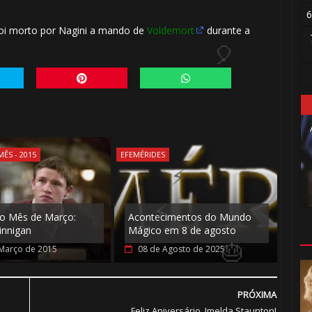
6
oi morto por Nagini a mando de
Voldemort
durante a
1️⃣ 8️⃣
🎂
1️⃣ 
ÊS - 2015
EFEMÉRIDES
o Mês de Março:
Acontecimentos do Mundo
innigan
Mágico em 8 de agosto
Março de 2015
08 de Agosto de 2025
1️⃣ 8
PRÓXIMA
Feliz Aniversário, Imelda Staunton!