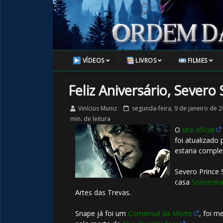
VÍDEOS
LIVROS
FILMES
Feliz Aniversário, Severo
🎂
Vinícius Muniz
segunda-feira, 9 de janeiro de 
min. de leitura
O
site oficial
foi atualizado
estaria comple
Severo Prince
casa
Sonserin
Artes das Trevas.
Snape já foi um
Comensal da Morte
, foi 