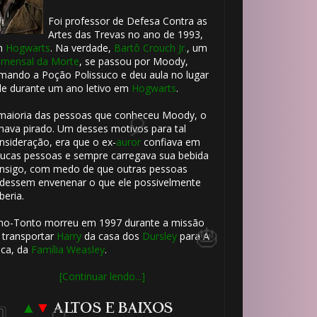
Foi professor de Defesa Contra as
Artes das Trevas no ano de 1993,
m
Hogwarts
. Na verdade,
Bartô Crouch Jr.
, um
mensal da Morte
, se passou por Moody,
🎈
mando a Poção Polissuco e deu aula no lugar
le durante um ano letivo em
Hogwarts
.
maioria das pessoas que conheceu Moody, o
hava pirado. Um desses motivos para tal
nsideração, era que o ex-
auror
confiava em
ucas pessoas e sempre carregava sua bebida
nsigo, com medo de que outras pessoas
dessem envenenar o que ele possivelmente
beria.
ho-Tonto morreu em 1997 durante a missão
 transportar
Harry
da casa dos
Dursley
para A
ca, da
Família Weasley
.
[Continuar lendo...]
🎈
▲
▼
ALTOS E BAIXOS