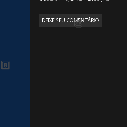
⚡
DEIXE SEU COMENTÁRIO
1️⃣ 8️⃣
⚡