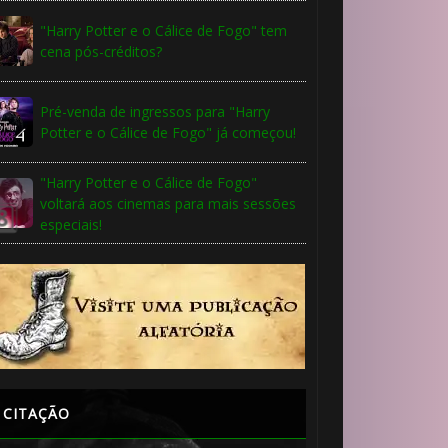
"Harry Potter e o Cálice de Fogo" tem
cena pós-créditos?
Pré-venda de ingressos para "Harry
🎈
Potter e o Cálice de Fogo" já começou!
"Harry Potter e o Cálice de Fogo"
voltará aos cinemas para mais sessões
especiais!
CITAÇÃO