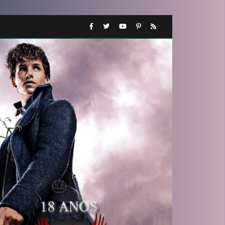
1️⃣ 8️⃣
🎂