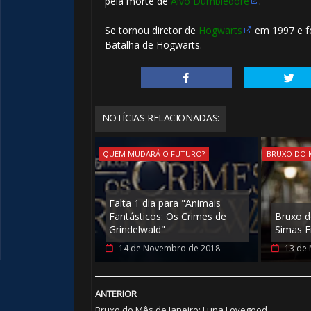
pela morte de
Alvo Dumbledore
.
Se tornou diretor de
Hogwarts
em 1997 e f
Batalha de Hogwarts.
NOTÍCIAS RELACIONADAS:
QUEM MUDARÁ O FUTURO?
BRUXO DO M
Falta 1 dia para "Animais
Fantásticos: Os Crimes de
Bruxo d
Grindelwald"
Simas F
14 de Novembro de 2018
13 de 
 8️⃣
ANTERIOR
Bruxo do Mês de Janeiro: Luna Lovegood