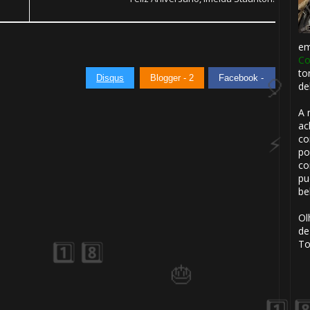
e
Co
to
Disqus
Blogger - 2
Facebook -
de
A 
ac
co
⚡
po
⚡
co
pu
be
Ol
de
To