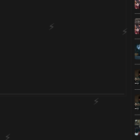
🎈
1️⃣ 8️⃣
⚡
 8️⃣
⚡