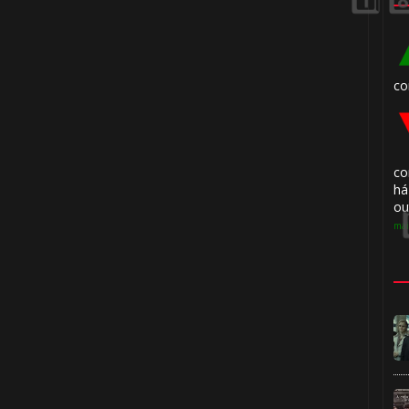
⚡
co
co
há
ou
mai
1