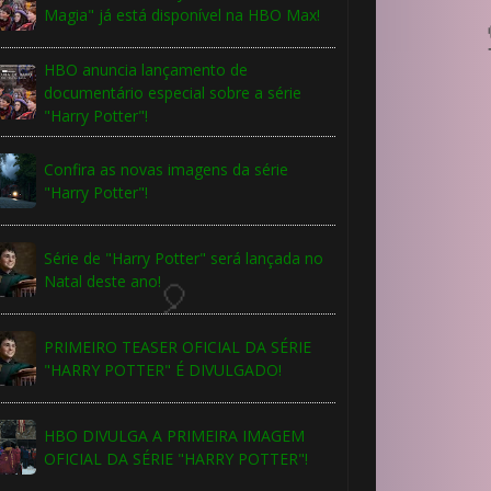
Magia" já está disponível na HBO Max!
HBO anuncia lançamento de
documentário especial sobre a série
"Harry Potter"!
Confira as novas imagens da série
"Harry Potter"!
Série de "Harry Potter" será lançada no
Natal deste ano!
PRIMEIRO TEASER OFICIAL DA SÉRIE
"HARRY POTTER" É DIVULGADO!
HBO DIVULGA A PRIMEIRA IMAGEM
OFICIAL DA SÉRIE "HARRY POTTER"!