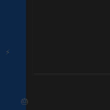
🎈
1️⃣