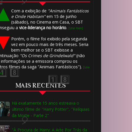
Com a exibição de
"Animais Fantásticos
e Onde Habitam"
em 15 de junho
(sábado), no Cinema em Casa, o SBT
nseguiu a
vice-liderança no horário
.
[Leia mais]
Porém, o filme foi exibido pela segunda
vez em pouco mais de três meses. Seria
bem melhor se o SBT exibisse a
ntinuação
"Os Crimes de Grindelwald"
(não
 informações se a emissora comprou os
tros filmes da saga "Animais Fantásticos").
[Leia
s]
MAIS RECENTES
️⃣ 8️⃣
Há exatamente 15 anos estreava o
último filme de "Harry Potter", "Relíquias
da Morte - Parte 2"
"À Procura de Harry: A Arte Por Trás da