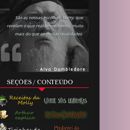
São as nossas escolhas, Harry, que
revelam o que realmente somos, muito
mais do que as nossas qualidades.
- Alvo Dumbledore
SEÇÕES / CONTEÚDO