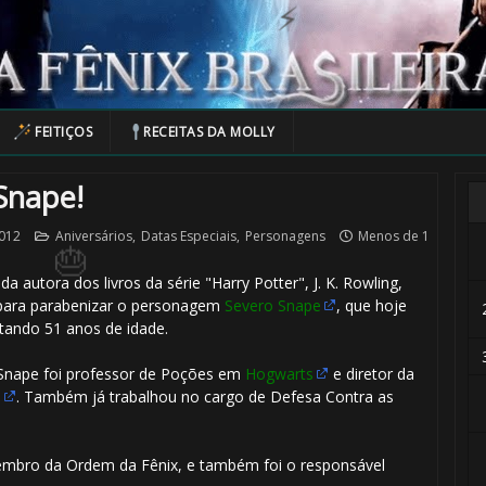
🎂
FEITIÇOS
RECEITAS DA MOLLY
 Snape!
2012
Aniversários
,
Datas Especiais
,
Personagens
Menos de 1
da autora dos livros da série "Harry Potter", J. K. Rowling,
 para parabenizar o personagem
Severo Snape
, que hoje
tando 51 anos de idade.
⚡
 Snape
foi professor de Poções em
Hogwarts
e diretor da
a
. Também já trabalhou no cargo de Defesa Contra as
membro da Ordem da Fênix, e também foi o responsável