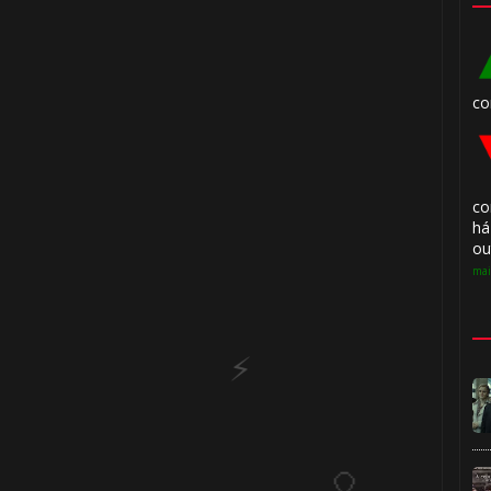
⚡
co
1️⃣ 8️⃣
co
há
⚡
ou
mai
⚡
1️⃣ 8️⃣
🎈