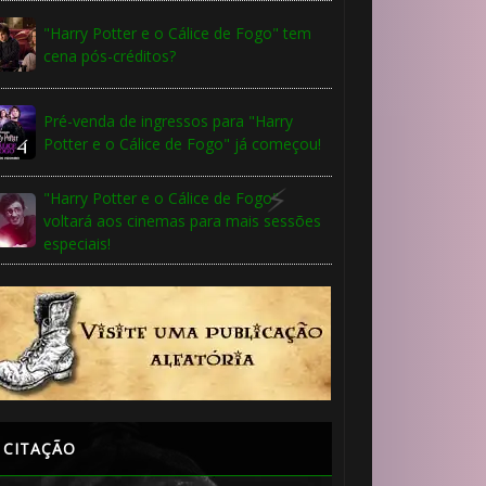
"Harry Potter e o Cálice de Fogo" tem
cena pós-créditos?
Pré-venda de ingressos para "Harry
Potter e o Cálice de Fogo" já começou!
"Harry Potter e o Cálice de Fogo"
voltará aos cinemas para mais sessões
especiais!
CITAÇÃO