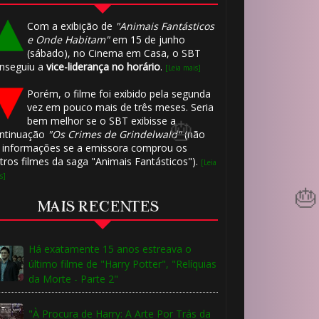
Com a exibição de
"Animais Fantásticos
e Onde Habitam"
em 15 de junho
(sábado), no Cinema em Casa, o SBT
nseguiu a
vice-liderança no horário
.
[Leia mais]
Porém, o filme foi exibido pela segunda
vez em pouco mais de três meses. Seria
bem melhor se o SBT exibisse a
ntinuação
"Os Crimes de Grindelwald"
(não
 informações se a emissora comprou os
tros filmes da saga "Animais Fantásticos").
[Leia
s]
MAIS RECENTES
Há exatamente 15 anos estreava o
último filme de "Harry Potter", "Relíquias
da Morte - Parte 2"
⚡
"À Procura de Harry: A Arte Por Trás da