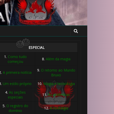
ESPECIAL
1.
Como tudo
8.
Além da magia
começou
9.
O retorno ao Mundo
2.
A primeira notícia
Bruxo
3.
Um estilo próprio
10.
Magia e tecnologia
4.
As seções
11.
As polêmicas
especiais
5.
O registro do
12.
A nostalgia
domínio