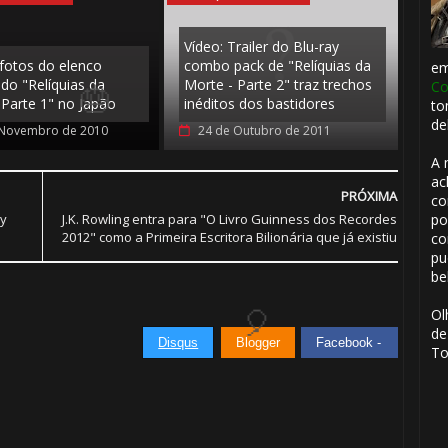
Vídeo: Trailer do Blu-ray
 fotos do elenco
combo pack de "Relíquias da
e
do "Relíquias da
Morte - Parte 2" traz trechos
Co
⚡
 Parte 1" no Japão
inéditos dos bastidores
to
de
 Novembro de 2010
24 de Outubro de 2011
A 
ac
PRÓXIMA
co
🎈
y
J.K. Rowling entra para "O Livro Guinness dos Recordes
po
1️⃣
2012" como a Primeira Escritora Bilionária que já existiu
co
pu
⚡
be
8️⃣
Ol
de
Disqus
Blogger
Facebook -
To