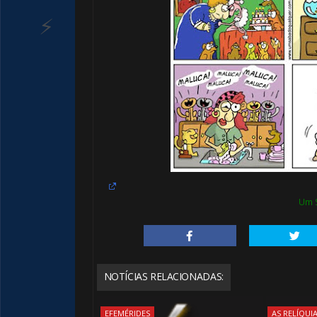
⚡
🎂
Um 
NOTÍCIAS RELACIONADAS:
EFEMÉRIDES
AS RELÍQUI