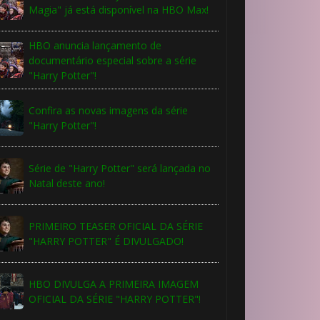
Magia" já está disponível na HBO Max!
HBO anuncia lançamento de
documentário especial sobre a série
"Harry Potter"!
Confira as novas imagens da série
"Harry Potter"!
Série de "Harry Potter" será lançada no
Natal deste ano!
PRIMEIRO TEASER OFICIAL DA SÉRIE
"HARRY POTTER" É DIVULGADO!
HBO DIVULGA A PRIMEIRA IMAGEM
OFICIAL DA SÉRIE "HARRY POTTER"!