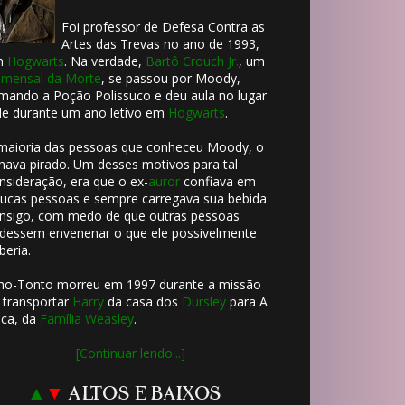
Foi professor de Defesa Contra as
Artes das Trevas no ano de 1993,
m
Hogwarts
. Na verdade,
Bartô Crouch Jr.
, um
mensal da Morte
, se passou por Moody,
mando a Poção Polissuco e deu aula no lugar
le durante um ano letivo em
Hogwarts
.
maioria das pessoas que conheceu Moody, o
hava pirado. Um desses motivos para tal
nsideração, era que o ex-
auror
confiava em
ucas pessoas e sempre carregava sua bebida
nsigo, com medo de que outras pessoas
dessem envenenar o que ele possivelmente
beria.
ho-Tonto morreu em 1997 durante a missão
 transportar
Harry
da casa dos
Dursley
para A
ca, da
Família Weasley
.
[Continuar lendo...]
▲
▼
ALTOS E BAIXOS