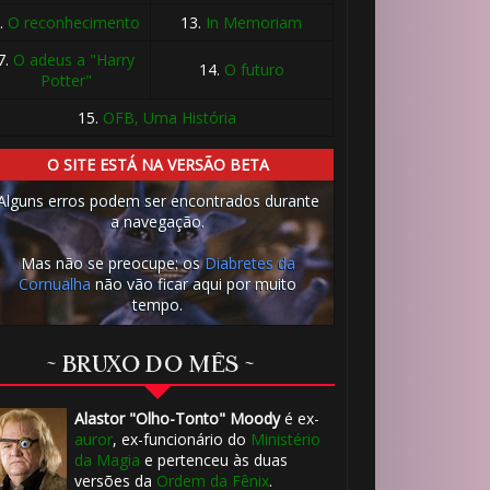
.
O reconhecimento
13.
In Memoriam
7.
O adeus a "Harry
14.
O futuro
Potter"
15.
OFB, Uma História
O SITE ESTÁ NA VERSÃO BETA
Alguns erros podem ser encontrados durante
a navegação.
Mas não se preocupe: os
Diabretes da
Cornualha
não vão ficar aqui por muito
tempo.
~ BRUXO DO MÊS ~
Alastor "Olho-Tonto" Moody
é ex-
🎂
auror
, ex-funcionário do
Ministério
da Magia
e pertenceu às duas
versões da
Ordem da Fênix
.