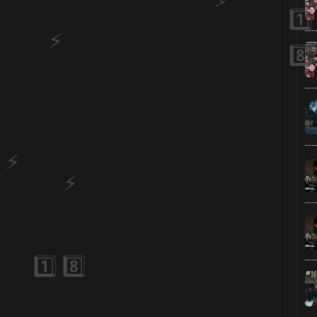
1️⃣ 8️⃣