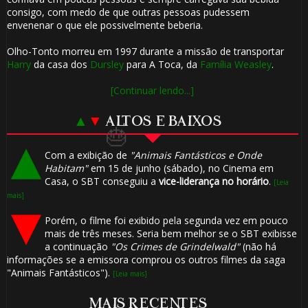
consigo, com medo de que outras pessoas pudessem
envenenar o que ele possivelmente beberia.
Olho-Tonto morreu em 1997 durante a missão de transportar
Harry
da casa dos
Dursley
para A Toca, da
Família Weasley
.
[Continuar lendo...]
▲
▼
ALTOS E BAIXOS
🎂
Com a exibição de
"Animais Fantásticos e Onde
Habitam"
em 15 de junho (sábado), no Cinema em
Casa, o SBT conseguiu a
vice-liderança no horário
.
[Leia
mais]
🎂
Porém, o filme foi exibido pela segunda vez em pouco
mais de três meses. Seria bem melhor se o SBT exibisse
a continuação
"Os Crimes de Grindelwald"
(não há
informações se a emissora comprou os outros filmes da saga
"Animais Fantásticos").
[Leia mais]
MAIS RECENTES