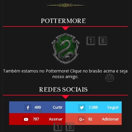
POTTERMORE
🎂
Também estamos no Pottermore! Clique no brasão acima e seja
nosso amigo.
REDES SOCIAIS
499
Curtir
1.088
Seguir
787
Assinar
92
Adicionar
🎂