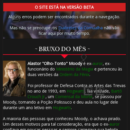
O SITE ESTÁ NA VERSÃO BETA
Alguns erros podem ser encontrados durante a navegação.
⚡
Mas não se preocupe: os
Diabretes da Cornualha
não vão
ficar aqui por muito tempo.
~ BRUXO DO MÊS ~
🎈
1️
Alastor "Olho-Tonto" Moody
é ex-
auror
, ex-
funcionário do
Ministério da Magia
e pertenceu às
🎂
duas versões da
Ordem da Fênix
.
Foi professor de Defesa Contra as Artes das Trevas
no ano de 1993, em
Hogwarts
. Na verdade,
Bartô
Crouch Jr.
, um
Comensal da Morte
, se passou por
Moody, tomando a Poção Polissuco e deu aula no lugar dele
durante um ano letivo em
Hogwarts
.
A maioria das pessoas que conheceu Moody, o achava pirado.
Um desses motivos para tal consideração, era que o ex-
auror
confiava em poucas pessoas e sempre carregava sua bebida