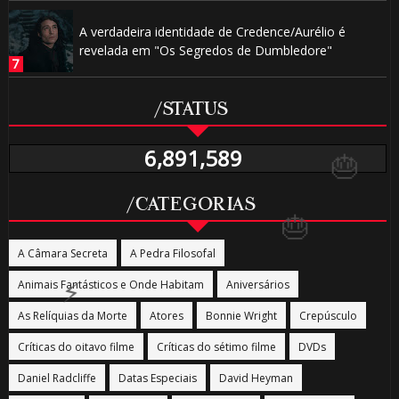
A verdadeira identidade de Credence/Aurélio é
revelada em "Os Segredos de Dumbledore"
/STATUS
6,891,589
/CATEGORIAS
A Câmara Secreta
A Pedra Filosofal
Animais Fantásticos e Onde Habitam
Aniversários
As Relíquias da Morte
Atores
Bonnie Wright
Crepúsculo
Críticas do oitavo filme
Críticas do sétimo filme
DVDs
Daniel Radcliffe
Datas Especiais
David Heyman