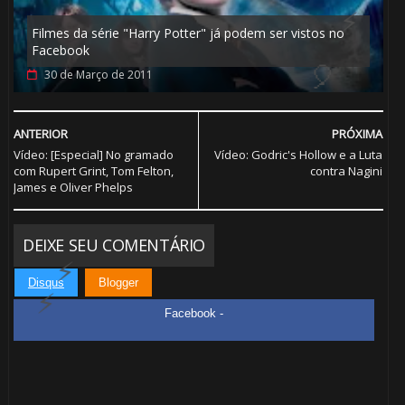
Filmes da série "Harry Potter" já podem ser vistos no
Facebook
30 de Março de 2011
ANTERIOR
PRÓXIMA
Vídeo: [Especial] No gramado
Vídeo: Godric's Hollow e a Luta
com Rupert Grint, Tom Felton,
contra Nagini
James e Oliver Phelps
🎂
DEIXE SEU COMENTÁRIO
Disqus
Blogger
Facebook -
1️⃣ 8️⃣