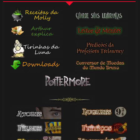
🎂
🎈
1️⃣ 8️⃣