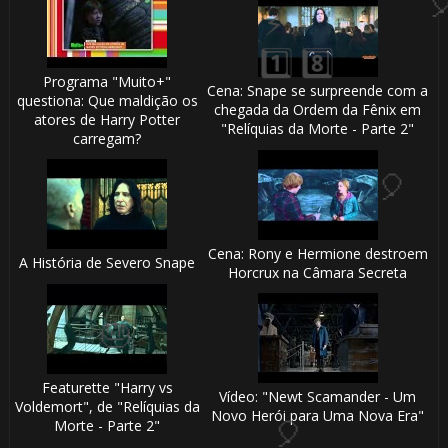
Programa "Muito+"
Cena: Snape se surpreende com a
questiona: Que maldição os
chegada da Ordem da Fênix em
atores de Harry Potter
"Relíquias da Morte - Parte 2"
carregam?
1️⃣ 8️⃣
🎂
Cena: Rony e Hermione destroem
A História de Severo Snape
Horcrux na Câmara Secreta
🎂
Featurette "Harry vs
Vídeo: "Newt Scamander - Um
Voldemort", de "Relíquias da
Novo Herói para Uma Nova Era"
Morte - Parte 2"