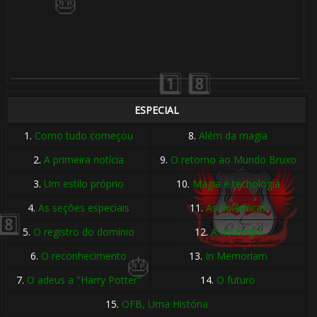
ESPECIAL
1.
Como tudo começou
8.
Além da magia
2.
A primeira notícia
9.
O retorno ao Mundo Bruxo
3.
Um estilo próprio
10.
Magia e tecnologia
4.
As seções especiais
11.
As polêmicas
5.
O registro do domínio
12.
A nostalgia
6.
O reconhecimento
13.
In Memoriam
1️⃣ 8️⃣
🎈
7.
O adeus a "Harry Potter"
14.
O futuro
15.
OFB, Uma História