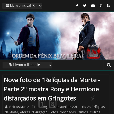
1️⃣ 8️⃣
⚡
⚡
Nova foto de "Relíquias da Morte -
🎈
Parte 2" mostra Rony e Hermione
disfarçados em Gringotes
Vinícius Muniz
domingo, 10 de abril de 2011
As Relíquias
da Morte
,
Atores
,
divulgação
,
Fotos
,
Novidades
,
Outros
,
Outros