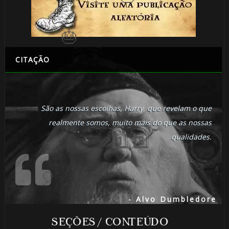
1️⃣ 8️⃣
🎂
CITAÇÃO
⚡
São as nossas escolhas, Harry, que revelam o que
realmente somos, muito mais do que as nossas
⚡
qualidades.
1️⃣ 8️⃣
- Alvo Dumbledore
🎈
SEÇÕES / CONTEÚDO