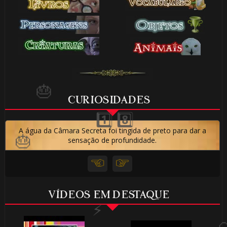
🎂
⚡
CURIOSIDADES
1️⃣ 8️⃣
A água da Câmara Secreta foi tingida de preto para dar a
sensação de profundidade.
1️⃣ 8️⃣
VÍDEOS EM DESTAQUE
1️⃣ 8️⃣