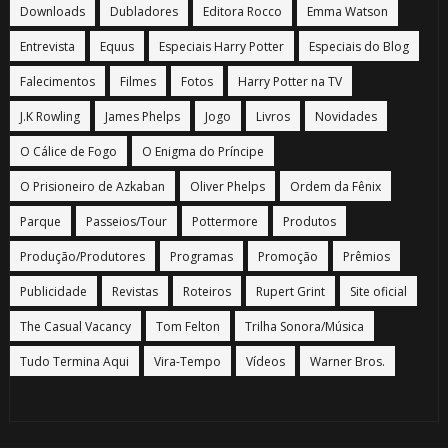
Downloads
Dubladores
Editora Rocco
Emma Watson
Entrevista
Equus
Especiais Harry Potter
Especiais do Blog
Falecimentos
Filmes
Fotos
Harry Potter na TV
J.K Rowling
James Phelps
Jogo
Livros
Novidades
O Cálice de Fogo
O Enigma do Príncipe
O Prisioneiro de Azkaban
Oliver Phelps
Ordem da Fênix
Parque
Passeios/Tour
Pottermore
Produtos
Produção/Produtores
Programas
Promoção
Prêmios
Publicidade
Revistas
Roteiros
Rupert Grint
Site oficial
The Casual Vacancy
Tom Felton
Trilha Sonora/Música
Tudo Termina Aqui
Vira-Tempo
Vídeos
Warner Bros.