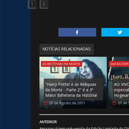
⚡
NOTÍCIAS RELACIONADAS:
AS RELÍQUIAS DA MORTE
DATAS ESPE
"Harry Potter e as Relíquias
AO VIVO
da Morte - Parte 2" é a 3ª
especial
Maior Bilheteria da História!
Hogwar
1️⃣ 8️⃣
07 de Agosto de 2011
01 de 
ANTERIOR
🎂
Amazon já tem pré-venda da Edição Limitada do D