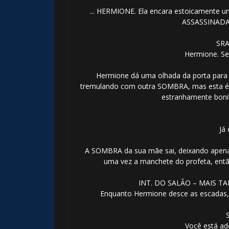
... HERMIONE. Ela encara estoicament
ASSASSINADA
SRA
⚡
Hermione. Seu
Hermione dá uma olhada da porta par
tremulando com outra SOMBRA, mas est
estranhamente bonit
Já
🎂
A SOMBRA da sua mãe sai, deixando apenas
uma vez a manchete do profeta, en
1️⃣ 8️⃣
️⃣
INT. DO SALÃO – MAIS 
Enquanto Hermione desce as escadas,
🎂
Você está a