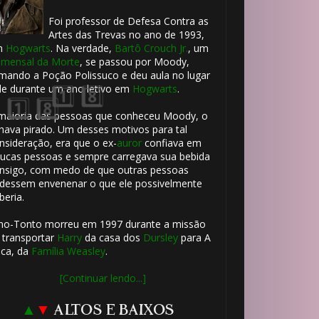
Foi professor de Defesa Contra as
Artes das Trevas no ano de 1993,
m
Hogwarts
. Na verdade,
Bartô Crouch Jr.
, um
mensal da Morte
, se passou por Moody,
mando a Poção Polissuco e deu aula no lugar
le durante um ano letivo em
Hogwarts
.
maioria das pessoas que conheceu Moody, o
hava pirado. Um desses motivos para tal
nsideração, era que o ex-
auror
confiava em
ucas pessoas e sempre carregava sua bebida
nsigo, com medo de que outras pessoas
dessem envenenar o que ele possivelmente
beria.
ho-Tonto morreu em 1997 durante a missão
 transportar
Harry
da casa dos
Dursley
para A
ca, da
Família Weasley
.
🎈
[Continuar lendo...]
▲
▼
ALTOS E BAIXOS