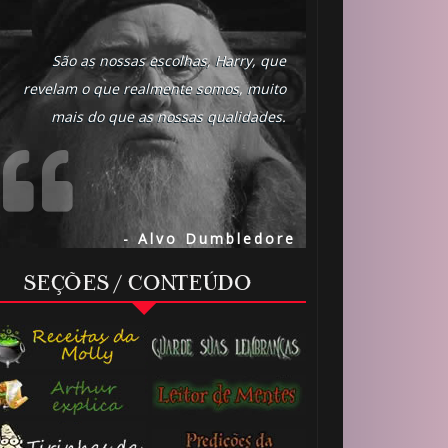
São as nossas escolhas, Harry, que
revelam o que realmente somos, muito
mais do que as nossas qualidades.
🎈
- Alvo Dumbledore
SEÇÕES / CONTEÚDO
🎈