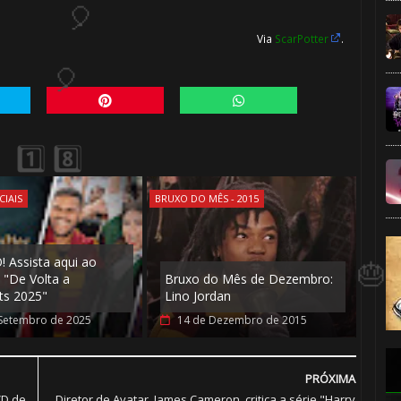
Via
ScarPotter
.
1️⃣ 8️⃣
CIAIS
BRUXO DO MÊS - 2015
! Assista aqui ao
 "De Volta a
Bruxo do Mês de Dezembro:
ts 2025"
Lino Jordan
1️⃣ 8
Setembro de 2025
14 de Dezembro de 2015
PRÓXIMA
VD de
Diretor de Avatar, James Cameron, critica a série "Harry