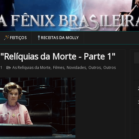
FEITIÇOS
RECEITAS DA MOLLY
 "Relíquias da Morte - Parte 1"
11
As Relíquias da Morte
,
Filmes
,
Novidades
,
Outros
,
Outros
1️⃣ 8️⃣