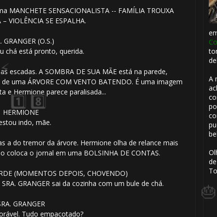
e uma MANCHETE SENSACIONALISTA -- FAMÍLIA TROUXA
 – VIOLÊNCIA SE ESPALHA.
e
. GRANGER (O.S.)
Co
to
 chá está pronto, querida.
de
a as escadas. A SOMBRA DE SUA MÃE está na parede,
A 
a é de uma ÁRVORE COM VENTO BATENDO. É uma imagem
ac
a e Hermione parece paralisada...
co
po
HERMIONE
co
 estou indo, mãe.
pu
be
🎂
 a do tremor da árvore. Hermione olha de relance mais
Ol
tão coloca o jornal em uma BOLSINHA DE CONTAS.
de
To
TARDE (MOMENTOS DEPOIS, CHOVENDO)
 SRA. GRANGER sai da cozinha com um bule de chá.
SRA. GRANGER
dorável. Tudo empacotado?