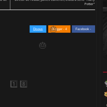
Potter"
1️⃣ 8️⃣
🎈
Disqus
Blogger - 4
Facebook -
🎂