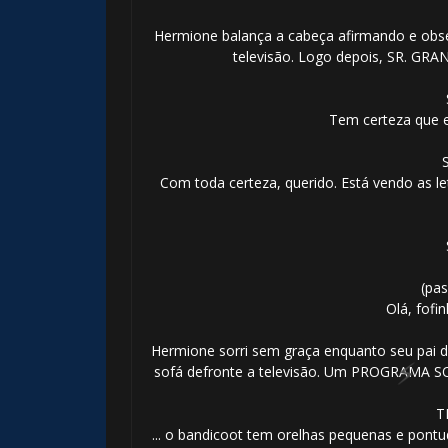
Hermione balança a cabeça afirmando e obs
televisão. Logo depois, SR. GRA
Tem certeza que e
Com toda certeza, querido. Está vendo as l
1️⃣ 8️⃣

(pa
Olá, fofi
Hermione sorri sem graça enquanto seu pai d
sofá defronte a televisão. Um PROGRAMA
1️⃣ 8️⃣
T
... o bandicoot tem orelhas pequenas e pontu