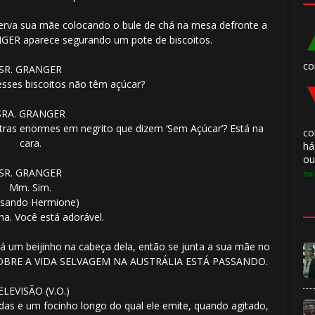
erva sua mãe colocando o bule de chá na mesa defronte a
NGER aparece segurando um pote de biscoitos.
🎂
1️⃣ 8️⃣
co
SR. GRANGER
sses biscoitos não têm açúcar?
SRA. GRANGER
etras enormes em negrito que dizem ‘Sem Açúcar’? Está na
co

cara.
há
ou
SR. GRANGER
mai
🎈
Mm. Sim.
ssando Hermione)
nha. Você está adorável.
1️⃣ 8️⃣
á um beijinho na cabeça dela, então se junta a sua mãe no
 SOBRE A VIDA SELVAGEM NA AUSTRÁLIA ESTÁ PASSANDO.
ELEVISÃO (V.O.)
das e um focinho longo do qual ele emite, quando agitado,