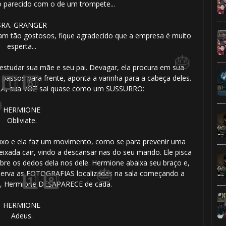
o parecido com o de um trompete...
🎂
SRA. GRANGER
jam tão gostosos, fique agradecido que a empresa é muito
esperta...
 estudar sua mãe e seu pai. Devagar, ela procura em sua
 passos para frente, aponta a varinha para a cabeça deles.
LA, sua VOZ sai quase como um SUSSURRO:
HERMIONE
Obliviate.
ouxo e ela faz um movimento, como se para prevenir uma
🎂
ixada cair, vindo a descansar nas do seu marido. Ele pisca
re os dedos dela nos dele. Hermione abaixa seu braço e,
serva as FOTOGRAFIAS localizadas na sala começando a
🎂
 Hermione DESAPARECE de cada.
HERMIONE
Adeus.