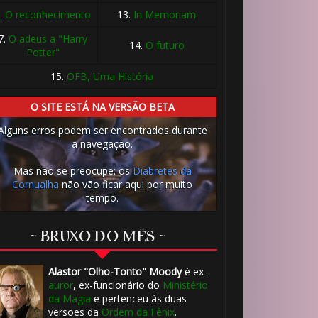
.
O reconhecimento
13.
In Memoriam
7.
O adeus a "Harry
14.
O futuro
Potter"
15.
OFB, Uma História
🎂
O SITE ESTÁ NA VERSÃO BETA
Alguns erros podem ser encontrados durante
a navegação.
Mas não se preocupe: os
Diabretes da
Cornualha
não vão ficar aqui por muito
tempo.
~ BRUXO DO MÊS ~
🎈
Alastor "Olho-Tonto" Moody
é ex-
auror
, ex-funcionário do
Ministério
da Magia
e pertenceu às duas
versões da
Ordem da Fênix
.