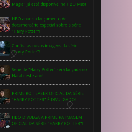
1️⃣ 8️⃣
Magia" já está disponível na HBO Max!
HBO anuncia lançamento de
documentário especial sobre a série
"Harry Potter"!
Confira as novas imagens da série
"Harry Potter"!
Série de "Harry Potter" será lançada no
Natal deste ano!
PRIMEIRO TEASER OFICIAL DA SÉRIE
"HARRY POTTER" É DIVULGADO!
HBO DIVULGA A PRIMEIRA IMAGEM
OFICIAL DA SÉRIE "HARRY POTTER"!