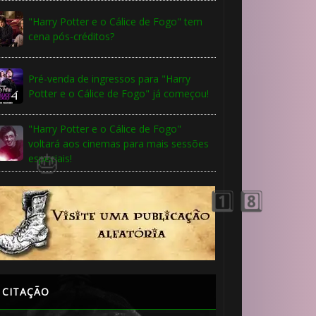
"Harry Potter e o Cálice de Fogo" tem
cena pós-créditos?
Pré-venda de ingressos para "Harry
Potter e o Cálice de Fogo" já começou!
"Harry Potter e o Cálice de Fogo"
⚡
voltará aos cinemas para mais sessões
especiais!
🎈
️⃣
CITAÇÃO