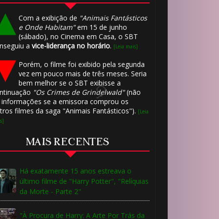
Com a exibição de
"Animais Fantásticos
e Onde Habitam"
em 15 de junho
(sábado), no Cinema em Casa, o SBT
🎈
nseguiu a
vice-liderança no horário
.
[Leia mais]
Porém, o filme foi exibido pela segunda
vez em pouco mais de três meses. Seria
bem melhor se o SBT exibisse a
ntinuação
"Os Crimes de Grindelwald"
(não
 informações se a emissora comprou os
tros filmes da saga "Animais Fantásticos").
[Leia
s]
MAIS RECENTES
Há exatamente 15 anos estreava o
último filme de "Harry Potter", "Relíquias
da Morte - Parte 2"
🎂
"À Procura de Harry: A Arte Por Trás da