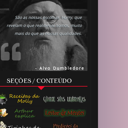
São as nossas escolhas, Harry, que
revelam o que realmente somos, muito
mais do que as nossas qualidades.
- Alvo Dumbledore
SEÇÕES / CONTEÚDO
⚡