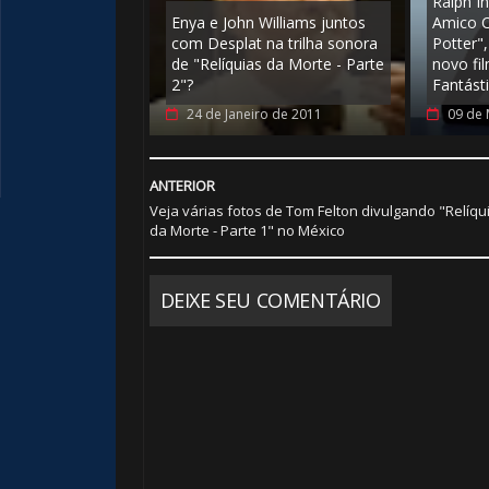
Ralph In
Enya e John Williams juntos
Amico C
com Desplat na trilha sonora
Potter"
de "Relíquias da Morte - Parte
novo fi
2"?
Fantásti
🎈
24 de Janeiro de 2011
09 de 
ANTERIOR
Veja várias fotos de Tom Felton divulgando "Relíqu
da Morte - Parte 1" no México
DEIXE SEU COMENTÁRIO
⚡