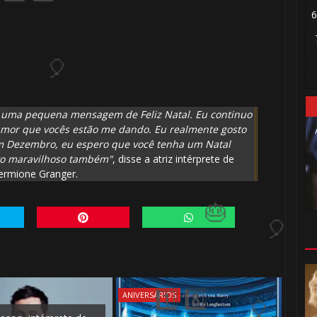
6
1️⃣ 8️⃣
🎈
s uma pequena mensagem de Feliz Natal. Eu continuo
amor que vocês estão me dando. Eu realmente gosto
em Dezembro, eu espero que você tenha um Natal
vo maravilhoso também"
, disse a atriz intérprete de
ermione Granger.
ANIVERSÁRIOS