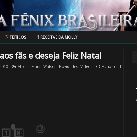
🎂
FEITIÇOS
RECEITAS DA MOLLY
1️⃣ 8️⃣

s fãs e deseja Feliz Natal
 2010
Atores
,
Emma Watson
,
Novidades
,
Vídeos
Menos de 1
🎂