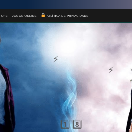
 OFB
JOGOS ONLINE
POLÍTICA DE PRIVACIDADE
🎂
⃣ 8️⃣