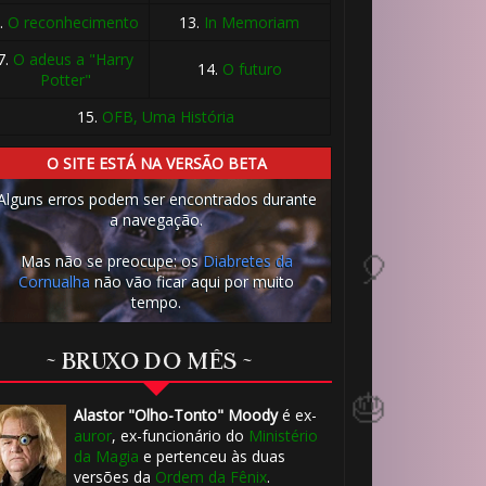
.
O reconhecimento
13.
In Memoriam
7.
O adeus a "Harry
14.
O futuro
Potter"
15.
OFB, Uma História
O SITE ESTÁ NA VERSÃO BETA
Alguns erros podem ser encontrados durante
🎂
a navegação.
🎂
Mas não se preocupe: os
Diabretes da
Cornualha
não vão ficar aqui por muito
tempo.
~ BRUXO DO MÊS ~
Alastor "Olho-Tonto" Moody
é ex-
auror
, ex-funcionário do
Ministério
da Magia
e pertenceu às duas
versões da
Ordem da Fênix
.