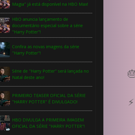
Magia" já está disponível na HBO Max!
HBO anuncia lançamento de
documentário especial sobre a série
"Harry Potter"!
Confira as novas imagens da série
"Harry Potter"!
Série de "Harry Potter" será lançada no
Natal deste ano!
PRIMEIRO TEASER OFICIAL DA SÉRIE
"HARRY POTTER" É DIVULGADO!
HBO DIVULGA A PRIMEIRA IMAGEM
OFICIAL DA SÉRIE "HARRY POTTER"!