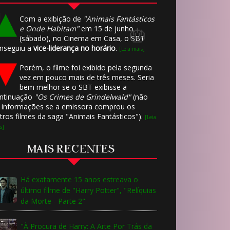
Com a exibição de
"Animais Fantásticos
e Onde Habitam"
em 15 de junho
(sábado), no Cinema em Casa, o SBT
nseguiu a
vice-liderança no horário
.
[Leia mais]
Porém, o filme foi exibido pela segunda
vez em pouco mais de três meses. Seria
bem melhor se o SBT exibisse a
ntinuação
"Os Crimes de Grindelwald"
(não
⚡
 informações se a emissora comprou os
tros filmes da saga "Animais Fantásticos").
[Leia
s]
MAIS RECENTES
🎂
Há exatamente 15 anos estreava o
último filme de "Harry Potter", "Relíquias
da Morte - Parte 2"
"À Procura de Harry: A Arte Por Trás da