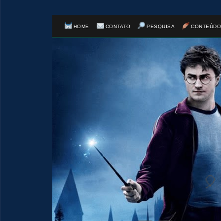
HOME
CONTATO
PESQUISA
CONTEÚDO
1️
🎈
🎂
🎂