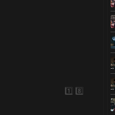
🎈
⚡
🎈
🎈
⚡