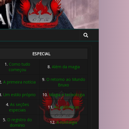
🎈
🎂

🎂
ESPECIAL
1.
Como tudo
8.
Além da magia
começou
9.
O retorno ao Mundo
2.
A primeira notícia
Bruxo
3.
Um estilo próprio
10.
Magia e tecnologia
4.
As seções
11.
As polêmicas
especiais
5.
O registro do
12.
A nostalgia
domínio