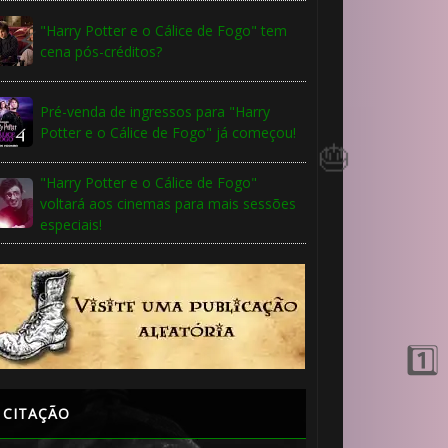
"Harry Potter e o Cálice de Fogo" tem
cena pós-créditos?
Pré-venda de ingressos para "Harry
Potter e o Cálice de Fogo" já começou!
"Harry Potter e o Cálice de Fogo"

voltará aos cinemas para mais sessões
especiais!
CITAÇÃO