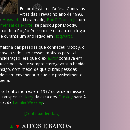
Foi professor de Defesa Contra as
Artes das Trevas no ano de 1993,
m
Hogwarts
. Na verdade,
Bartô Crouch Jr.
, um
mensal da Morte
, se passou por Moody,
mando a Poção Polissuco e deu aula no lugar
le durante um ano letivo em
Hogwarts
.
maioria das pessoas que conheceu Moody, o
hava pirado. Um desses motivos para tal
nsideração, era que o ex-
auror
confiava em
ucas pessoas e sempre carregava sua bebida
nsigo, com medo de que outras pessoas
dessem envenenar o que ele possivelmente
beria.
ho-Tonto morreu em 1997 durante a missão
 transportar
Harry
da casa dos
Dursley
para A
ca, da
Família Weasley
.
[Continuar lendo...]
▲
▼
ALTOS E BAIXOS