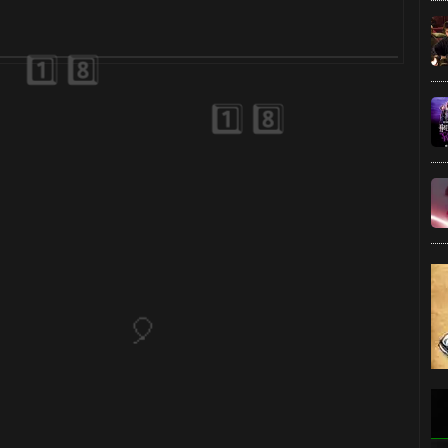

⚡
🎈
🎂