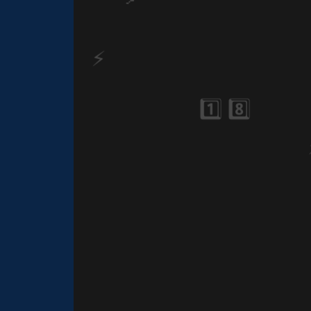
🎈
⚡
🎂