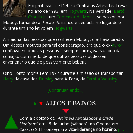
Foi professor de Defesa Contra as Artes das Trevas
no ano de 1993, em
Hogwarts
. Na verdade,
Bartô
Crouch Jr.
, um
Comensal da Morte
, se passou por
Moody, tomando a Poção Polissuco e deu aula no lugar dele
durante um ano letivo em
Hogwarts
.
A maioria das pessoas que conheceu Moody, o achava pirado.
Um desses motivos para tal consideração, era que o ex-
auror
confiava em poucas pessoas e sempre carregava sua bebida
consigo, com medo de que outras pessoas pudessem
envenenar o que ele possivelmente beberia.
Olho-Tonto morreu em 1997 durante a missão de transportar
Harry
da casa dos
Dursley
para A Toca, da
Família Weasley
.
[Continuar lendo...]
▲
▼
ALTOS E BAIXOS
Com a exibição de
"Animais Fantásticos e Onde
Habitam"
em 15 de junho (sábado), no Cinema em
Casa, o SBT conseguiu a
vice-liderança no horário
.
[Leia