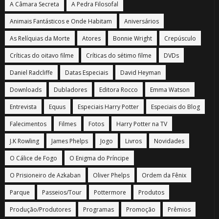
A Câmara Secreta
A Pedra Filosofal
Animais Fantásticos e Onde Habitam
Aniversários
As Relíquias da Morte
Atores
Bonnie Wright
Crepúsculo
Críticas do oitavo filme
Críticas do sétimo filme
DVDs
Daniel Radcliffe
Datas Especiais
David Heyman
Downloads
Dubladores
Editora Rocco
Emma Watson
Entrevista
Equus
Especiais Harry Potter
Especiais do Blog
Falecimentos
Filmes
Fotos
Harry Potter na TV
J.K Rowling
James Phelps
Jogo
Livros
Novidades
O Cálice de Fogo
O Enigma do Príncipe
O Prisioneiro de Azkaban
Oliver Phelps
Ordem da Fênix
Parque
Passeios/Tour
Pottermore
Produtos
Produção/Produtores
Programas
Promoção
Prêmios