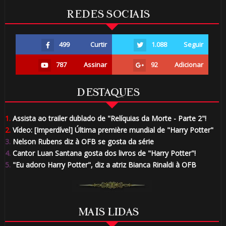
REDES SOCIAIS
499
Curtir
1.088
Seguir
787
Assinar
92
Adicionar
DESTAQUES
1.
Assista ao trailer dublado de "Relíquias da Morte - Parte 2"!
2.
Vídeo: [Imperdível] Última première mundial de "Harry Potter"
3.
Nelson Rubens diz à OFB se gosta da série
4.
Cantor Luan Santana gosta dos livros de "Harry Potter"!
5.
"Eu adoro Harry Potter", diz a atriz Bianca Rinaldi à OFB
MAIS LIDAS