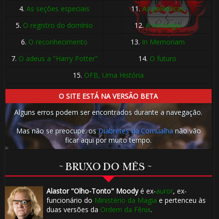
4.
As seções especiais
11.
As polêmicas
5.
O registro do domínio
12.
A nostalgia
6.
O reconhecimento
13.
In Memoriam
7.
O adeus a "Harry Potter"
14.
O futuro
15.
OFB, Uma História
O SITE ESTÁ NA VERSÃO BETA
Alguns erros podem ser encontrados durante a navegação.
Mas não se preocupe: os
Diabretes da Cornualha
não vão
ficar aqui por muito tempo.
~ BRUXO DO MÊS ~
Alastor "Olho-Tonto" Moody
é ex-
auror
, ex-
funcionário do
Ministério da Magia
e pertenceu às
duas versões da
Ordem da Fênix
.