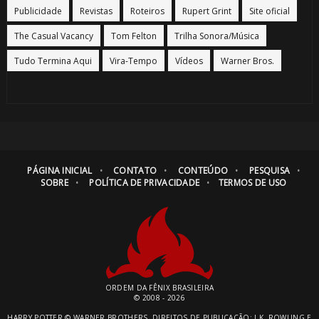
Publicidade
Revistas
Roteiros
Rupert Grint
Site oficial
The Casual Vacancy
Tom Felton
Trilha Sonora/Música
Tudo Termina Aqui
Vira-Tempo
Vídeos
Warner Bros.
PÁGINA INICIAL
CONTATO
CONTEÚDO
PESQUISA
SOBRE
POLÍTICA DE PRIVACIDADE
TERMOS DE USO
ORDEM DA FÊNIX BRASILEIRA
© 2008 - 2026
HARRY POTTER © WARNER BROTHERS. DIREITOS DE PUBLICAÇÃO: J.K. ROWLING E