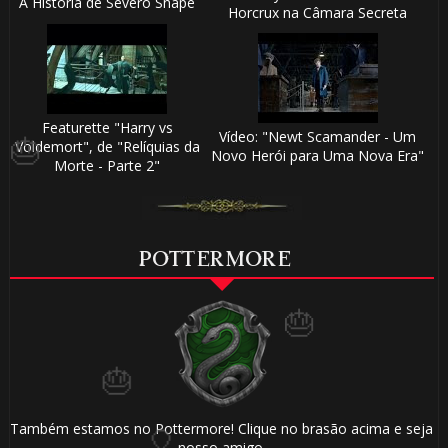
A História de Severo Snape
Horcrux na Câmara Secreta
Featurette "Harry vs
Vídeo: "Newt Scamander - Um
Voldemort", de "Relíquias da
Novo Herói para Uma Nova Era"
Morte - Parte 2"
🎂
1️⃣ 8️⃣
POTTERMORE
⚡
🎂
Também estamos no Pottermore! Clique no brasão acima e seja
nosso amigo.