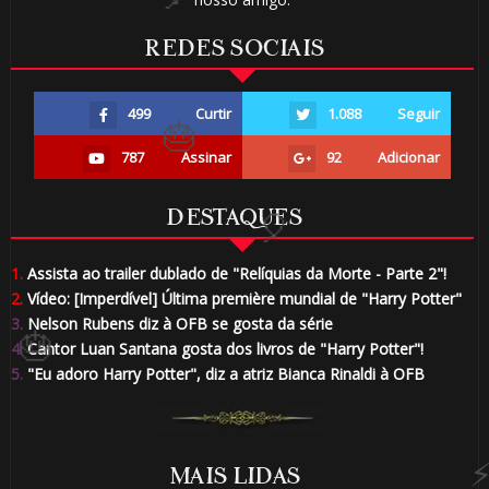
1️⃣ 8️⃣
REDES SOCIAIS
499
Curtir
1.088
Seguir
🎈
787
Assinar
92
Adicionar
DESTAQUES
1.
Assista ao trailer dublado de "Relíquias da Morte - Parte 2"!
2.
Vídeo: [Imperdível] Última première mundial de "Harry Potter"
3.
Nelson Rubens diz à OFB se gosta da série
1️
4.
Cantor Luan Santana gosta dos livros de "Harry Potter"!
5.
"Eu adoro Harry Potter", diz a atriz Bianca Rinaldi à OFB
MAIS LIDAS