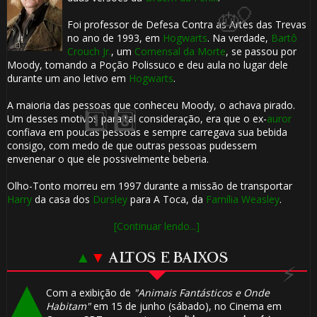
Foi professor de Defesa Contra as Artes das Trevas
no ano de 1993, em
Hogwarts
. Na verdade,
Bartô
🎈
Crouch Jr.
, um
Comensal da Morte
, se passou por
Moody, tomando a Poção Polissuco e deu aula no lugar dele
durante um ano letivo em
Hogwarts
.
⚡
A maioria das pessoas que conheceu Moody, o achava pirado.
Um desses motivos para tal consideração, era que o ex-
auror
confiava em poucas pessoas e sempre carregava sua bebida
consigo, com medo de que outras pessoas pudessem
envenenar o que ele possivelmente beberia.
Olho-Tonto morreu em 1997 durante a missão de transportar
Harry
da casa dos
Dursley
para A Toca, da
Família Weasley
.
🎈
[Continuar lendo...]
▲
▼
ALTOS E BAIXOS
Com a exibição de
"Animais Fantásticos e Onde
Habitam"
em 15 de junho (sábado), no Cinema em