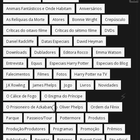
Animais Fantásticos e Onde Habitam
Aniversários
🎈
As Relíquias da Morte
Atores
Bonnie Wright
Crepúsculo
Críticas do oitavo filme
Críticas do sétimo filme
DVDs
Daniel Radcliffe
Datas Especiais
David Heyman
Downloads
Dubladores
Editora Rocco
Emma Watson
Entrevista
Equus
Especiais Harry Potter
Especiais do Blog
Falecimentos
Filmes
Fotos
Harry Potter na TV
J.K Rowling
James Phelps
Jogo
Livros
Novidades
⚡
O Cálice de Fogo
O Enigma do Príncipe
O Prisioneiro de Azkaban
Oliver Phelps
Ordem da Fênix
Parque
Passeios/Tour
Pottermore
Produtos
🎈
Produção/Produtores
Programas
Promoção
Prêmios
Publicidade
Revistas
Roteiros
Rupert Grint
Site oficial