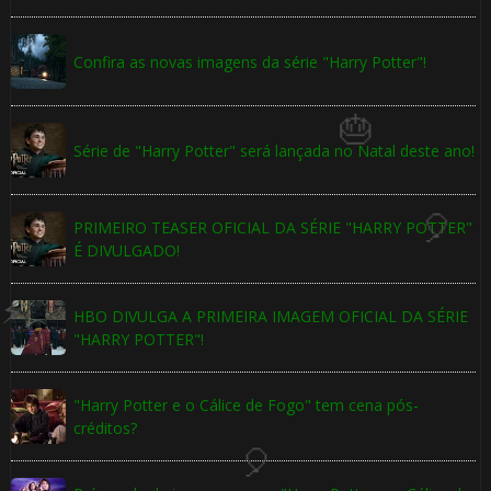
Confira as novas imagens da série "Harry Potter"!
1️⃣ 8️⃣
 8️⃣
Série de "Harry Potter" será lançada no Natal deste ano!
🎈
🎈
PRIMEIRO TEASER OFICIAL DA SÉRIE "HARRY POTTER"
É DIVULGADO!
HBO DIVULGA A PRIMEIRA IMAGEM OFICIAL DA SÉRIE
"HARRY POTTER"!
1️⃣
"Harry Potter e o Cálice de Fogo" tem cena pós-
créditos?
8️⃣
⚡
🎂