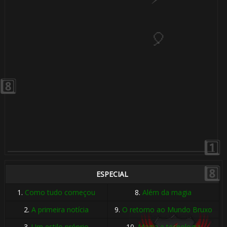
1️⃣ 8️⃣
⚡
ESPECIAL
1.
Como tudo começou
8.
Além da magia
2.
A primeira notícia
9.
O retorno ao Mundo Bruxo
🎂
3.
Um estilo próprio
10.
Magia e tecnologia