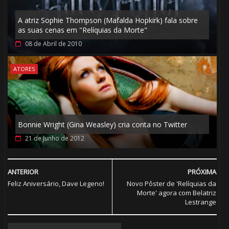
🎈
A atriz Sophie Thompson (Mafalda Hopkirk) fala sobre
as suas cenas em "Relíquias da Morte"
08 de Abril de 2010
ATORES
Bonnie Wright (Gina Weasley) cria conta no Twitter
21 de Junho de 2012
⚡
ANTERIOR
PRÓXIMA
Feliz Aniversário, Dave Legeno!
Novo Pôster de 'Relíquias da
Morte' agora com Belatriz
🎈
Lestrange