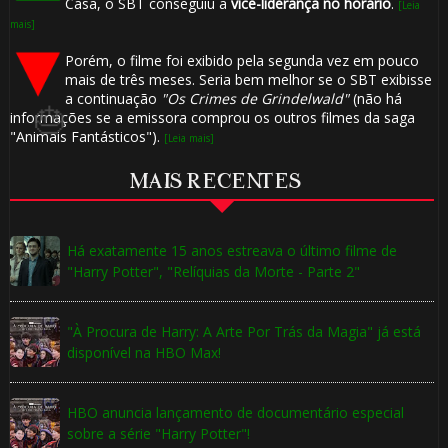
Casa, o SBT conseguiu a
vice-liderança no horário
.
[Leia
mais]
Porém, o filme foi exibido pela segunda vez em pouco
mais de três meses. Seria bem melhor se o SBT exibisse
a continuação
"Os Crimes de Grindelwald"
(não há
informações se a emissora comprou os outros filmes da saga
"Animais Fantásticos").
[Leia mais]
MAIS RECENTES
Há exatamente 15 anos estreava o último filme de
🎈
"Harry Potter", "Relíquias da Morte - Parte 2"
"À Procura de Harry: A Arte Por Trás da Magia" já está
disponível na HBO Max!
HBO anuncia lançamento de documentário especial
sobre a série "Harry Potter"!