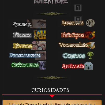
🎂
🎂
🎂
🎈
CURIOSIDADES
🎂
A água da Câmara Secreta foi tingida de preto para dar a