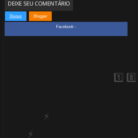
DEIXE SEU COMENTÁRIO
️⃣
Disqus
Blogger
Facebook -
1️⃣
8️⃣
🎂