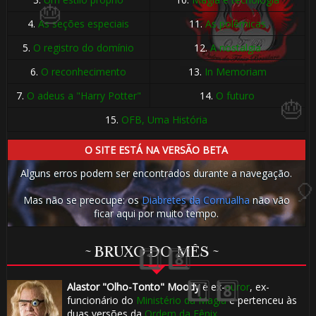
4.
As seções especiais
11.
As polêmicas
5.
O registro do domínio
12.
A nostalgia
6.
O reconhecimento
13.
In Memoriam
7.
O adeus a "Harry Potter"
14.
O futuro
15.
OFB, Uma História
O SITE ESTÁ NA VERSÃO BETA
Alguns erros podem ser encontrados durante a navegação.
Mas não se preocupe: os
Diabretes da Cornualha
não vão
ficar aqui por muito tempo.
~ BRUXO DO MÊS ~
Alastor "Olho-Tonto" Moody
é ex-
auror
, ex-
funcionário do
Ministério da Magia
e pertenceu às
🎂
duas versões da
Ordem da Fênix
.