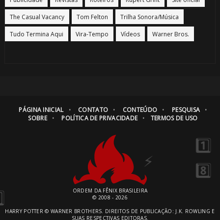
The Casual Vacancy
Tom Felton
Trilha Sonora/Música
1️⃣ 8️⃣
Tudo Termina Aqui
Vira-Tempo
Vídeos
Warner Bros.
PÁGINA INICIAL
CONTATO
CONTEÚDO
PESQUISA
SOBRE
POLÍTICA DE PRIVACIDADE
TERMOS DE USO
1️⃣ 8️⃣
ORDEM DA FÊNIX BRASILEIRA
© 2008 - 2026
HARRY POTTER © WARNER BROTHERS. DIREITOS DE PUBLICAÇÃO: J.K. ROWLING E
SUAS RESPECTIVAS EDITORAS.