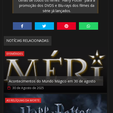
cenas de todos os filmes "Harry Potter" para a
promoção dos DVDS e Blu-rays dos filmes da
série já lançados.
1️⃣ 8️⃣
NOTÍCIAS RELACIONADAS:
EFEMÉRIDES
⚡
⚡
Acontecimentos do Mundo Mágico em 30 de agosto
30 de Agosto de 2025
🎈
AS RELÍQUIAS DA MORTE
⚡