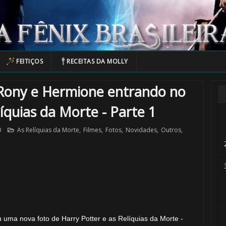
FEITIÇOS
RECEITAS DA MOLLY
Rony e Hermione entrando no
quias da Morte - Parte 1
🎂
0
As Relíquias da Morte
,
Filmes
,
Fotos
,
Novidades
,
Outros
,
 uma nova foto de Harry Potter e as Relíquias da Morte -