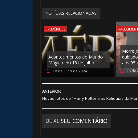
NOTÍCIAS RELACIONADAS:
EFEMÉRIDES
FALECIMEN
Morre J
Acontecimentos do Mundo
dublado
Mágico em 18 de julho
aos 95 
18 de Julho de 2024
26 de 
🎈
ANTERIOR
Novas fotos de "Harry Potter e as Relíquias da Mor
⃣ 8️⃣
DEIXE SEU COMENTÁRIO