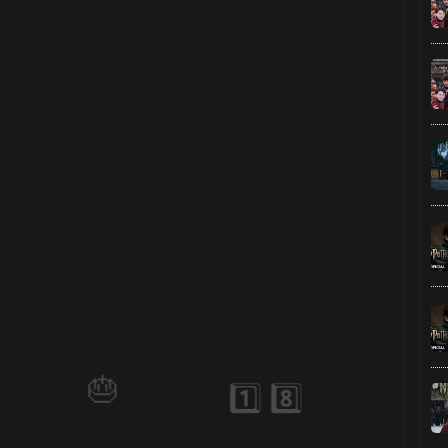
⚡
🎈
1️⃣ 8️⃣
1️⃣ 8️⃣