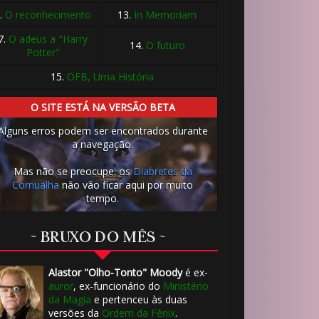
⚡
.
O reconhecimento
13.
In Memoriam
7.
O adeus a "Harry
14.
O futuro
Potter"
15.
OFB, Uma História
O SITE ESTÁ NA VERSÃO BETA
Alguns erros podem ser encontrados durante
a navegação.
Mas não se preocupe: os
Diabretes da
Cornualha
não vão ficar aqui por muito
tempo.
~ BRUXO DO MÊS ~
Alastor "Olho-Tonto" Moody
é ex-
auror
, ex-funcionário do
Ministério
🎂
da Magia
e pertenceu às duas
versões da
Ordem da Fênix
.