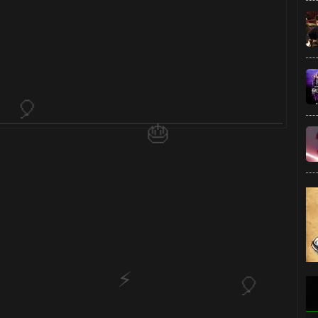
1️⃣
8️⃣
1️⃣ 8️⃣
🎂
🎂