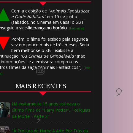
🎈
Com a exibição de
"Animais Fantásticos
e Onde Habitam"
em 15 de junho
(sábado), no Cinema em Casa, o SBT
nseguiu a
vice-liderança no horário
.
[Leia mais]
Porém, o filme foi exibido pela segunda
1️⃣ 8️⃣
vez em pouco mais de três meses. Seria
bem melhor se o SBT exibisse a
ntinuação
"Os Crimes de Grindelwald"
(não
1️⃣ 8️⃣
 informações se a emissora comprou os
tros filmes da saga "Animais Fantásticos").
[Leia
s]
MAIS RECENTES
1️⃣ 8️⃣
Há exatamente 15 anos estreava o
último filme de "Harry Potter", "Relíquias
da Morte - Parte 2"
"À Procura de Harry: A Arte Por Trás da