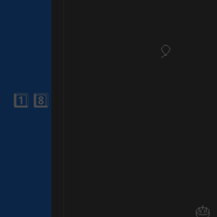
🎂
⚡
⚡