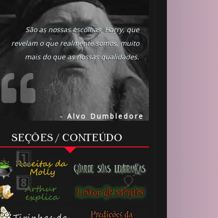
1️⃣ 
São as nossas escolhas, Harry, que
revelam o que realmente somos, muito
mais do que as nossas qualidades.
- Alvo Dumbledore
SEÇÕES / CONTEÚDO