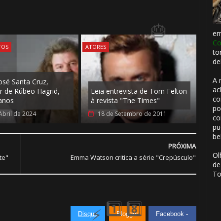
e
Co
TOS
ATORES
to
de
A 
osé Santa Cruz,
ac
r de Rúbeo Hagrid,
Leia entrevista de Tom Felton
co
anos
à revista "The Times"
po
Abril de 2024
18 de Setembro de 2011
co
pu
be
PRÓXIMA
Ol
te"
Emma Watson critica a série "Crepúsculo"
de
To
Disqus
Blogger
Facebook -