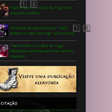
"Harry Potter e o Cálice de Fogo" tem
cena pós-créditos?
🎈
🎈
Pré-venda de ingressos para "Harry
Potter e o Cálice de Fogo" já começou!
"Harry Potter e o Cálice de Fogo"
voltará aos cinemas para mais sessões
especiais!
CITAÇÃO
🎂