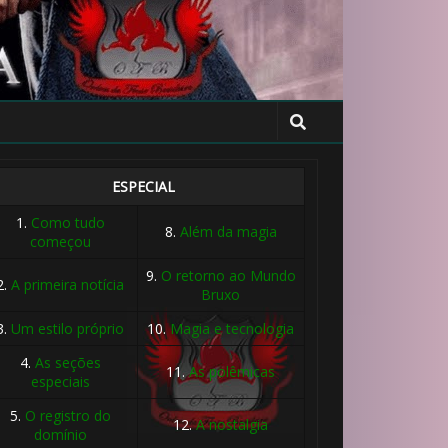
ESPECIAL
1.
Como tudo
8.
Além da magia
começou
🎈
1️⃣ 8️⃣
9.
O retorno ao Mundo
2.
A primeira notícia
Bruxo
3.
Um estilo próprio
10.
Magia e tecnologia
4.
As seções
11.
As polêmicas
especiais
5.
O registro do
1️⃣ 8️
12.
A nostalgia
domínio