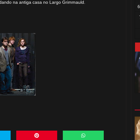
dando
na antiga casa
no Largo Grimmauld.
6
1️⃣ 8️⃣
⚡
⚡
⚡