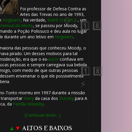
Foi professor de Defesa Contra as
🎈
Artes das Trevas no ano de 1993,
m
Hogwarts
. Na verdade,
Bartô Crouch Jr.
, um
mensal da Morte
, se passou por Moody,
mando a Poção Polissuco e deu aula no lugar
le durante um ano letivo em
Hogwarts
.
⚡
maioria das pessoas que conheceu Moody, o
hava pirado. Um desses motivos para tal
nsideração, era que o ex-
auror
confiava em
ucas pessoas e sempre carregava sua bebida
nsigo, com medo de que outras pessoas
dessem envenenar o que ele possivelmente
🎂
beria.
ho-Tonto morreu em 1997 durante a missão
 transportar
Harry
da casa dos
Dursley
para A
ca, da
Família Weasley
.
[Continuar lendo...]
⚡
▲
▼
ALTOS E BAIXOS