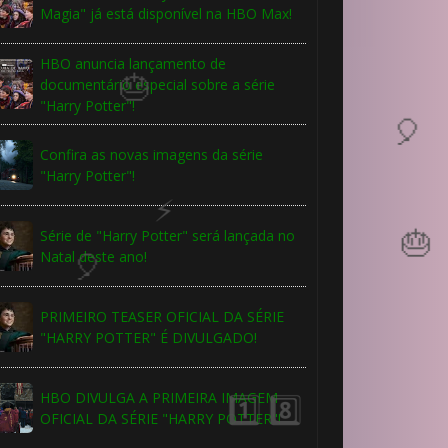
Magia" já está disponível na HBO Max!
HBO anuncia lançamento de
documentário especial sobre a série
"Harry Potter"!
Confira as novas imagens da série
"Harry Potter"!
Série de "Harry Potter" será lançada no
Natal deste ano!
PRIMEIRO TEASER OFICIAL DA SÉRIE
"HARRY POTTER" É DIVULGADO!
HBO DIVULGA A PRIMEIRA IMAGEM
OFICIAL DA SÉRIE "HARRY POTTER"!