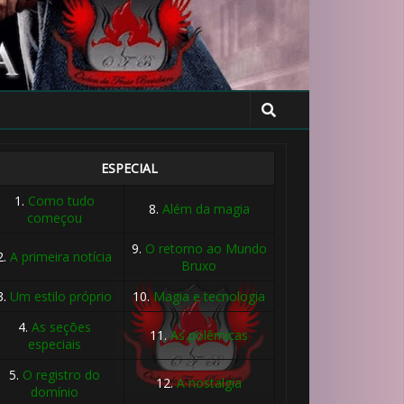
ESPECIAL
1.
Como tudo
8.
Além da magia
começou
9.
O retorno ao Mundo
2.
A primeira notícia
Bruxo
3.
Um estilo próprio
10.
Magia e tecnologia
4.
As seções
11.
As polêmicas
especiais
5.
O registro do
12.
A nostalgia
domínio