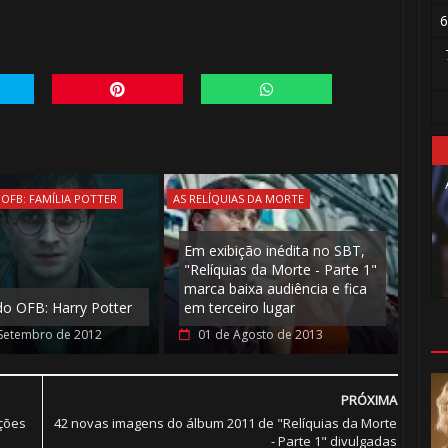
6
OFB: FAMÍLIA POTTER
AS RELÍQUIAS DA MORTE
Em exibição inédita no SBT,
"Relíquias da Morte - Parte 1"
marca baixa audiência e fica
o OFB: Harry Potter
em terceiro lugar
Setembro de 2012
01 de Agosto de 2013
⚡
PRÓXIMA
ações
42 novas imagens do álbum 2011 de "Relíquias da Morte
- Parte 1" divulgadas