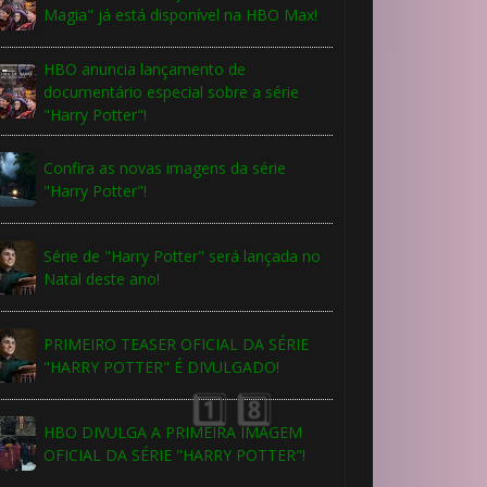
1️⃣ 8️⃣
Magia" já está disponível na HBO Max!
HBO anuncia lançamento de
documentário especial sobre a série
"Harry Potter"!
⚡
Confira as novas imagens da série
"Harry Potter"!
Série de "Harry Potter" será lançada no
Natal deste ano!
PRIMEIRO TEASER OFICIAL DA SÉRIE
"HARRY POTTER" É DIVULGADO!
HBO DIVULGA A PRIMEIRA IMAGEM
OFICIAL DA SÉRIE "HARRY POTTER"!