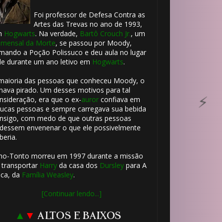
Foi professor de Defesa Contra as
Artes das Trevas no ano de 1993,
m
Hogwarts
. Na verdade,
Bartô Crouch Jr.
, um
mensal da Morte
, se passou por Moody,
mando a Poção Polissuco e deu aula no lugar
le durante um ano letivo em
Hogwarts
.
maioria das pessoas que conheceu Moody, o
hava pirado. Um desses motivos para tal
nsideração, era que o ex-
auror
confiava em
ucas pessoas e sempre carregava sua bebida
nsigo, com medo de que outras pessoas
dessem envenenar o que ele possivelmente
beria.
ho-Tonto morreu em 1997 durante a missão
 transportar
Harry
da casa dos
Dursley
para A
ca, da
Família Weasley
.
[Continuar lendo...]
▲
▼
ALTOS E BAIXOS