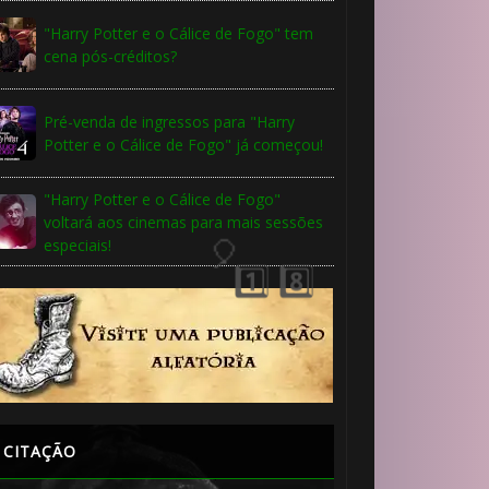
"Harry Potter e o Cálice de Fogo" tem
cena pós-créditos?
️⃣ 8️⃣
Pré-venda de ingressos para "Harry
Potter e o Cálice de Fogo" já começou!
"Harry Potter e o Cálice de Fogo"
voltará aos cinemas para mais sessões
especiais!
CITAÇÃO