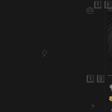
1️⃣ 8️⃣
🎂
🎈