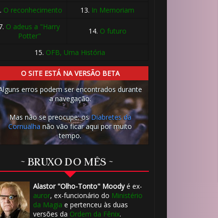
.
O reconhecimento
13.
In Memoriam
7.
O adeus a "Harry
14.
O futuro
Potter"
15.
OFB, Uma História
O SITE ESTÁ NA VERSÃO BETA
Alguns erros podem ser encontrados durante
a navegação.
Mas não se preocupe: os
Diabretes da
Cornualha
não vão ficar aqui por muito
⚡
tempo.
1️⃣ 8️⃣
🎂
~ BRUXO DO MÊS ~
🎈
Alastor "Olho-Tonto" Moody
é ex-
auror
, ex-funcionário do
Ministério
da Magia
e pertenceu às duas
versões da
Ordem da Fênix
.