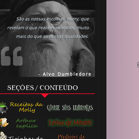
🎈
São as nossas escolhas, Harry, que
revelam o que realmente somos, muito
mais do que as nossas qualidades.
⚡
- Alvo Dumbledore
SEÇÕES / CONTEÚDO