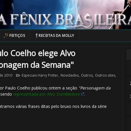
FEITIÇOS
RECEITAS DA MOLLY
ulo Coelho elege Alvo
onagem da Semana"
de 2010
Especiais Harry Potter
,
Novidades
,
Outros
,
Outros sites
,
tor Paulo Coelho publicou ontem a seção
"Personagem da
, sendo
representada por Alvo Dumbledore
.
🎂
ramos várias frases ditas pelo bruxo nos livros da série