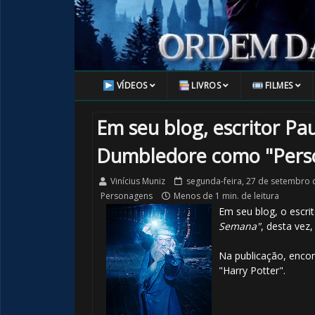
VÍDEOS
LIVROS
FILMES
Em seu blog, escritor Pa
Dumbledore como "Pers
Vinícius Muniz
segunda-feira, 27 de setembro 
Personagens
Menos de 1 min. de leitura
Em seu blog, o escri
Semana"
, desta vez
Na publicação, encont
"Harry Potter".
⚡