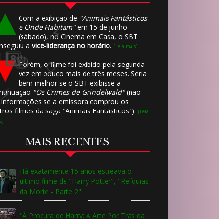
Com a exibição de
"Animais Fantásticos
e Onde Habitam"
em 15 de junho
(sábado), no Cinema em Casa, o SBT
nseguiu a
vice-liderança no horário
.
[Leia mais]
1️⃣ 8️⃣
Porém, o filme foi exibido pela segunda
vez em pouco mais de três meses. Seria
bem melhor se o SBT exibisse a
ntinuação
"Os Crimes de Grindelwald"
(não
 informações se a emissora comprou os
tros filmes da saga "Animais Fantásticos").
[Leia
s]
MAIS RECENTES
Há exatamente 15 anos estreava o
último filme de "Harry Potter", "Relíquias
da Morte - Parte 2"
🎈
"À Procura de Harry: A Arte Por Trás da