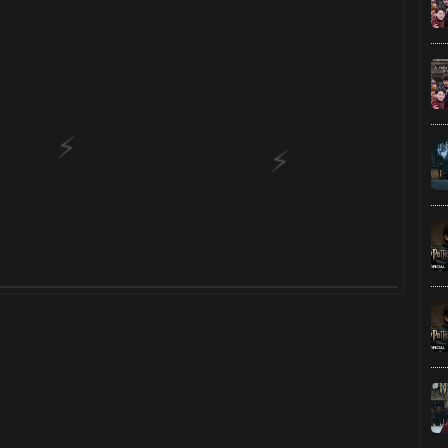
1️⃣ 8️⃣
🎂
🎈