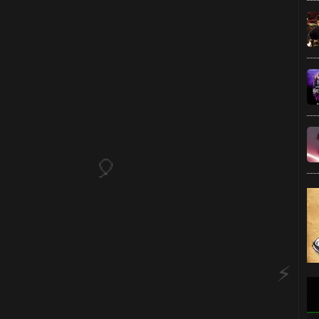
1
⚡
🎈
🎂