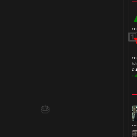
co
co
há
ou
mai
🎈