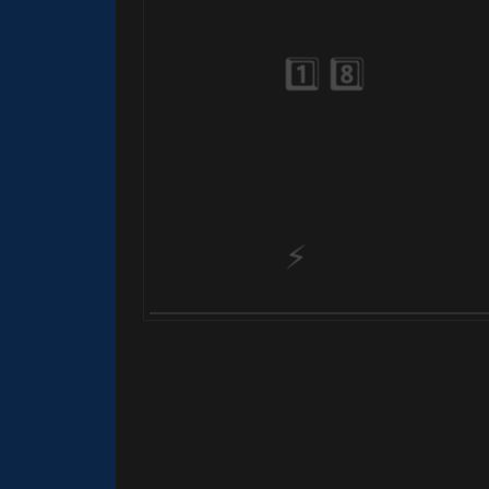
🎈
🎈
🎈
🎂