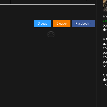
e
Co
Disqus
Blogger
Facebook -
to
🎂
de
A 
ac
co
po
co
pu
be
Ol
de
⚡
To
⚡