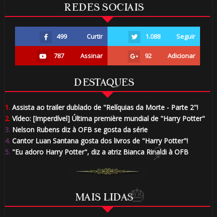
REDES SOCIAIS
499
Curtir
1.088
Seguir

787
Assinar
92
Adicionar
DESTAQUES
1.
Assista ao trailer dublado de "Relíquias da Morte - Parte 2"!
2.
Vídeo: [Imperdível] Última première mundial de "Harry Potter"
3.
Nelson Rubens diz à OFB se gosta da série
4.
Cantor Luan Santana gosta dos livros de "Harry Potter"!
5.
"Eu adoro Harry Potter", diz a atriz Bianca Rinaldi à OFB
MAIS LIDAS