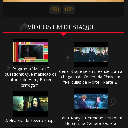
VÍDEOS EM DESTAQUE
🎈
Programa "Muito+"
Cena: Snape se surpreende com a
questiona: Que maldição os
🎂
chegada da Ordem da Fênix em
atores de Harry Potter
"Relíquias da Morte - Parte 2"
carregam?
🎂
Cena: Rony e Hermione destroem
A História de Severo Snape
Horcrux na Câmara Secreta