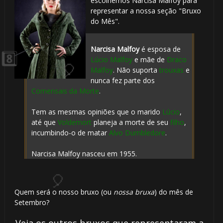
escolhemos Narcisa Malfoy para
representar a nossa seção "Bruxo
⚡
do Mês".
🎂

Narcisa Malfoy
é esposa de
Lúcio Malfoy
e mãe de
Draco
Malfoy
. Não suporta
trouxas
e
nunca fez parte dos
Comensais da Morte
.
Tem as mesmas opiniões que o marido
Lúcio
,
até que
Voldemort
planeja a morte de seu
filho
,
incumbindo-o de matar
Alvo Dumbledore
.

Narcisa Malfoy nasceu em 1955.
⚡
Quem será o nosso bruxo (ou
nossa bruxa
) do mês de
Setembro?
Veja os outros bruxos que representaram a