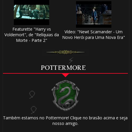
1️⃣
Featurette "Harry vs
Vídeo: "Newt Scamander - Um
Voldemort", de "Relíquias da
⚡
Novo Herói para Uma Nova Era"
Morte - Parte 2"
POTTERMORE
🎂
1️⃣ 8️⃣
🎈
Também estamos no Pottermore! Clique no brasão acima e seja
nosso amigo.