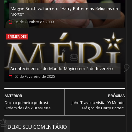
8️⃣
Maggie Smith voltará em "Harry Potter e as Relíquias da
Morte"
05 de Outubro de 2009
EFEMÉRIDES
🎈
🎈
Acontecimentos do Mundo Mágico em 5 de fevereiro
05 de Fevereiro de 2025
🎈
1️⃣ 8️⃣
ANTERIOR
PRÓXIMA
⚡
Ouça o primeiro podcast
John Travolta visita "O Mundo
Ordem da Fênix Brasileira
Mágico de Harry Potter"
DEIXE SEU COMENTÁRIO