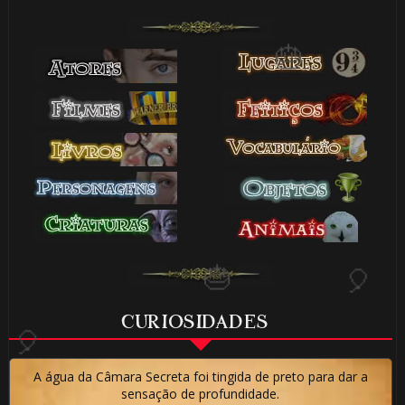
⚡
🎈
🎈
CURIOSIDADES
A água da Câmara Secreta foi tingida de preto para dar a
sensação de profundidade.