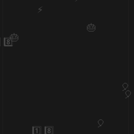
1️⃣ 8️⃣
🎂
🎈
🎂
⚡