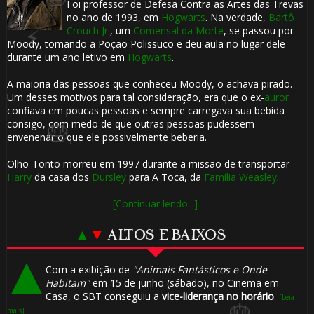
Foi professor de Defesa Contra as Artes das Trevas
no ano de 1993, em
Hogwarts
. Na verdade,
Bartô
1️⃣
Crouch Jr.
, um
Comensal da Morte
, se passou por
Moody, tomando a Poção Polissuco e deu aula no lugar dele
durante um ano letivo em
Hogwarts
.
8️⃣
A maioria das pessoas que conheceu Moody, o achava pirado.
Um desses motivos para tal consideração, era que o ex-
auror
confiava em poucas pessoas e sempre carregava sua bebida
consigo, com medo de que outras pessoas pudessem
envenenar o que ele possivelmente beberia.
Olho-Tonto morreu em 1997 durante a missão de transportar
Harry
da casa dos
Dursley
para A Toca, da
Família Weasley
.
[Continuar lendo...]
▲
▼
ALTOS E BAIXOS
Com a exibição de
"Animais Fantásticos e Onde
Habitam"
em 15 de junho (sábado), no Cinema em
Casa, o SBT conseguiu a
vice-liderança no horário
.
[Leia
mais]