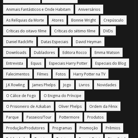
Animais Fantásticos e Onde Habitam
Aniversários
As Relíquias da Morte
Atores
Bonnie Wright
Crepúsculo
Críticas do oitavo filme
Críticas do sétimo filme
DVDs
Daniel Radcliffe
Datas Especiais
David Heyman
Downloads
Dubladores
Editora Rocco
Emma Watson
Entrevista
Equus
Especiais Harry Potter
Especiais do Blog
Falecimentos
Filmes
Fotos
Harry Potter na TV
J.K Rowling
James Phelps
Jogo
Livros
Novidades
O Cálice de Fogo
O Enigma do Príncipe
O Prisioneiro de Azkaban
Oliver Phelps
Ordem da Fênix
Parque
Passeios/Tour
Pottermore
Produtos
Produção/Produtores
Programas
Promoção
Prêmios