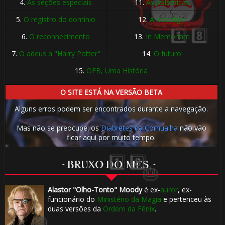
4.
As seções especiais
11.
As polêmicas
5.
O registro do domínio
12.
A nostalgia
⚡
6.
O reconhecimento
13.
In Memoriam
⚡
7.
O adeus a "Harry Potter"
14.
O futuro
⚡
🎈
15.
OFB, Uma História
O SITE ESTÁ NA VERSÃO BETA
Alguns erros podem ser encontrados durante a navegação.
Mas não se preocupe: os
Diabretes da Cornualha
não vão
ficar aqui por muito tempo.
~ BRUXO DO MÊS ~
Alastor "Olho-Tonto" Moody
é ex-
auror
, ex-
funcionário do
Ministério da Magia
e pertenceu às
duas versões da
Ordem da Fênix
.
⚡