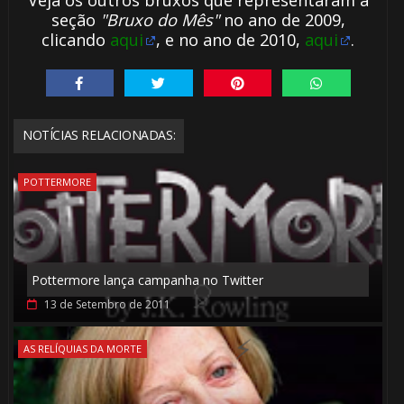
seção
"Bruxo do Mês"
no ano de 2009,
clicando
aqui
, e
no ano de 2010,
aqui
.
NOTÍCIAS RELACIONADAS:
POTTERMORE
⚡
Pottermore lança campanha no Twitter
13 de Setembro de 2011
⚡
AS RELÍQUIAS DA MORTE
🎂
🎂