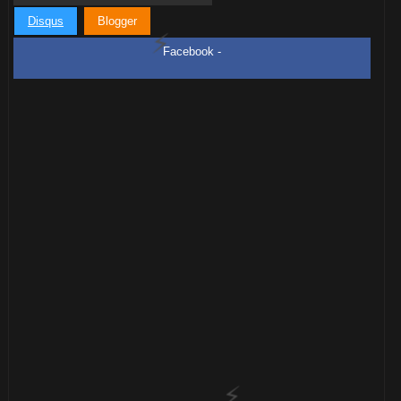
Disqus
Blogger
Facebook -
🎈
1️⃣ 8️⃣