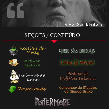
⚡
⚡
- Alvo Dumbledore
SEÇÕES / CONTEÚDO
🎈