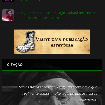
"Harry Potter e o Cálice de Fogo" voltará aos cinemas
para mais sessões especiais!
🎂
🎈
🎈
CITAÇÃO
São as nossas escolhas, Harry, que revelam o que
realmente somos, muito mais do que as nossas
🎂
qualidades.