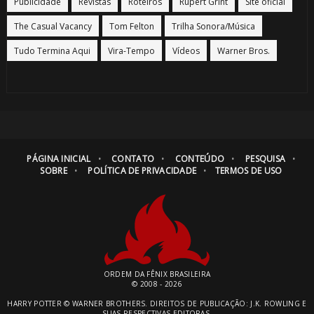
Publicidade
Revistas
Roteiros
Rupert Grint
Site oficial
The Casual Vacancy
Tom Felton
Trilha Sonora/Música
Tudo Termina Aqui
Vira-Tempo
Vídeos
Warner Bros.
PÁGINA INICIAL
CONTATO
CONTEÚDO
PESQUISA
SOBRE
POLÍTICA DE PRIVACIDADE
TERMOS DE USO
ORDEM DA FÊNIX BRASILEIRA
© 2008 - 2026
HARRY POTTER © WARNER BROTHERS. DIREITOS DE PUBLICAÇÃO: J.K. ROWLING E
SUAS RESPECTIVAS EDITORAS.