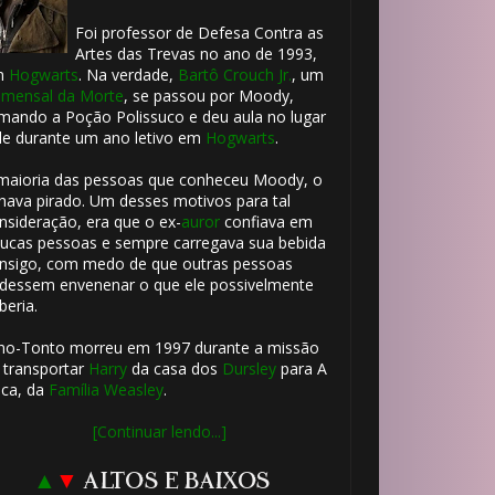
Foi professor de Defesa Contra as
Artes das Trevas no ano de 1993,
m
Hogwarts
. Na verdade,
Bartô Crouch Jr.
, um
mensal da Morte
, se passou por Moody,
mando a Poção Polissuco e deu aula no lugar
le durante um ano letivo em
Hogwarts
.
maioria das pessoas que conheceu Moody, o
hava pirado. Um desses motivos para tal
nsideração, era que o ex-
auror
confiava em
ucas pessoas e sempre carregava sua bebida
nsigo, com medo de que outras pessoas
dessem envenenar o que ele possivelmente
beria.
ho-Tonto morreu em 1997 durante a missão
 transportar
Harry
da casa dos
Dursley
para A
ca, da
Família Weasley
.
[Continuar lendo...]
▲
▼
ALTOS E BAIXOS