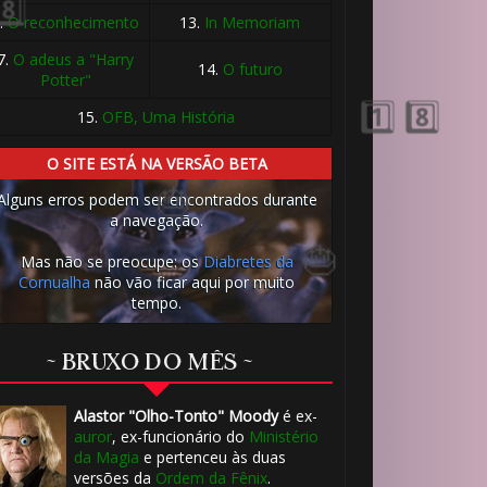
.
O reconhecimento
13.
In Memoriam
7.
O adeus a "Harry
14.
O futuro
Potter"
15.
OFB, Uma História
O SITE ESTÁ NA VERSÃO BETA
Alguns erros podem ser encontrados durante
a navegação.
Mas não se preocupe: os
Diabretes da
Cornualha
não vão ficar aqui por muito
tempo.
~ BRUXO DO MÊS ~
Alastor "Olho-Tonto" Moody
é ex-
auror
, ex-funcionário do
Ministério
da Magia
e pertenceu às duas
versões da
Ordem da Fênix
.