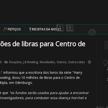
FEITIÇOS
RECEITAS DA MOLLY
hões de libras para Centro de
0
Doações
,
J.K Rowling
,
Novidades
,
Outros
,
Outros sites
informou que a escritora dos livros da série "Harry
 Rowling, doou 10 milhões de libras para o Centro de
ltipla, em Edimburgo.
se que
"os fundos serão usados para ajudar a encontrar
investigadores, para combater essa doença horrível e