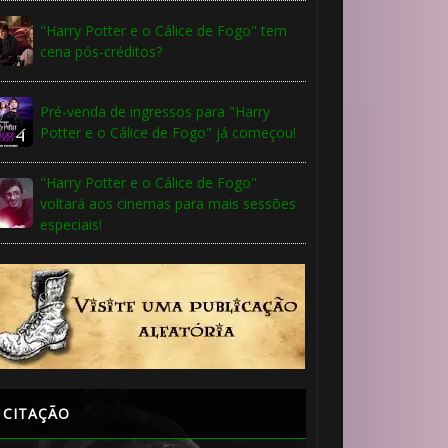
"Harry Potter e o Cálice de Fogo" tem
cena pós-créditos?
Pré-venda de ingressos para "Harry
Potter e o Cálice de Fogo" já começou!
"Harry Potter e o Cálice de Fogo"
voltará aos cinemas para mais sessões
especiais!
CITAÇÃO