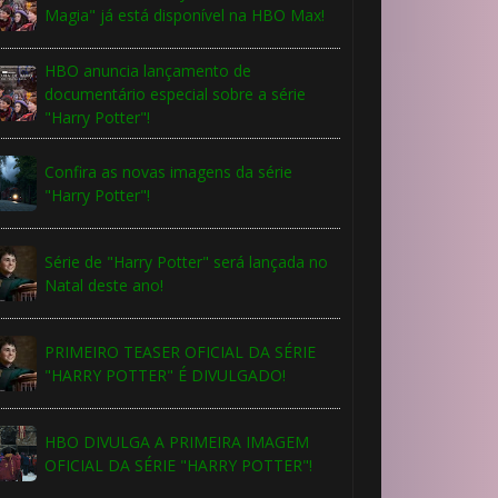
Magia" já está disponível na HBO Max!
HBO anuncia lançamento de
documentário especial sobre a série
"Harry Potter"!
Confira as novas imagens da série
"Harry Potter"!
Série de "Harry Potter" será lançada no
Natal deste ano!
PRIMEIRO TEASER OFICIAL DA SÉRIE
"HARRY POTTER" É DIVULGADO!
HBO DIVULGA A PRIMEIRA IMAGEM
OFICIAL DA SÉRIE "HARRY POTTER"!