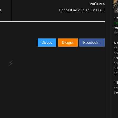
PRÓXIMA
a
Podcast ao vivo aqui na OFB
e
🎂
Co
to
de
A 
Disqus
Blogger
Facebook -
ac
co
po
co
pu
be
Ol
de
To