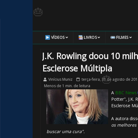
🎂
VÍDEOS
LIVROS
FILMES
8️⃣
J.K. Rowling doou 10 mil
Esclerose Múltipla
Vinícius Muniz
terça-feira, 31 de agosto de 201
Menos de 1 min. de leitura
A
BBC News
Potter", J.K.
Esclerose Mú
A autora dis
os melhores 
buscar uma cura".