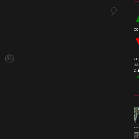
co
co
há
ou
mai