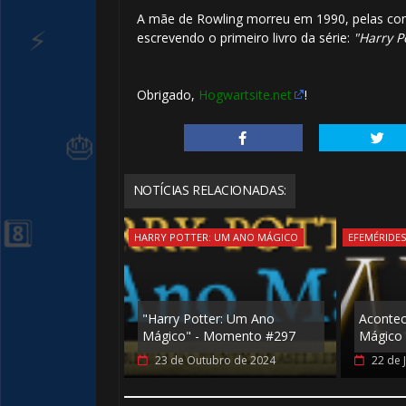
A mãe de Rowling morreu em 1990, pelas comp
escrevendo o primeiro livro da série:
"Harry Po
Obrigado,
Hogwartsite.net
!
NOTÍCIAS RELACIONADAS:
HARRY POTTER: UM ANO MÁGICO
EFEMÉRIDE
"Harry Potter: Um Ano
Aconte
Mágico" - Momento #297
Mágico 
23 de Outubro de 2024
22 de 