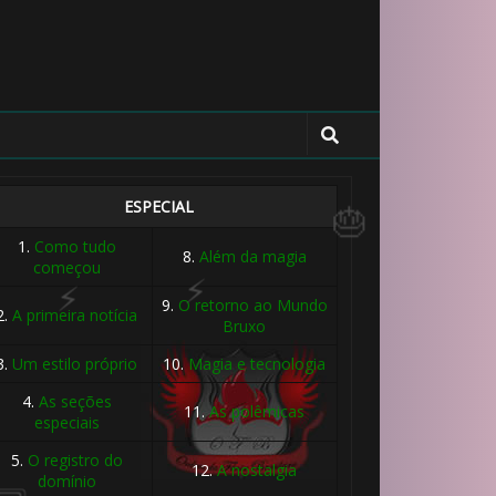
1️⃣ 8️⃣
🎂
🎂
ESPECIAL
1.
Como tudo
8.
Além da magia
começou
9.
O retorno ao Mundo
2.
A primeira notícia
Bruxo
3.
Um estilo próprio
10.
Magia e tecnologia
4.
As seções
11.
As polêmicas
especiais
5.
O registro do
12.
A nostalgia
domínio