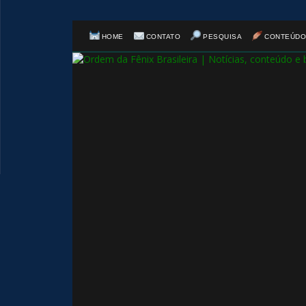
HOME
CONTATO
PESQUISA
CONTEÚDO
🎂
⚡