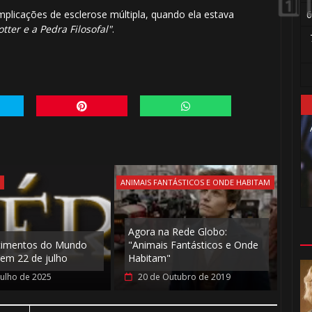
6
licações de esclerose múltipla, quando ela estava
tter e a Pedra Filosofal"
.
⚡
S
ANIMAIS FANTÁSTICOS E ONDE HABITAM
Agora na Rede Globo:
cimentos do Mundo
"Animais Fantásticos e Onde
🎈
em 22 de julho
Habitam"
Julho de 2025
20 de Outubro de 2019