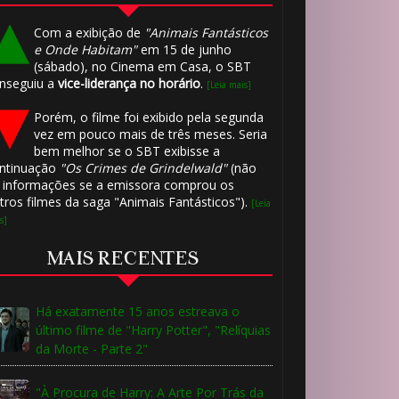
Com a exibição de
"Animais Fantásticos
e Onde Habitam"
em 15 de junho
(sábado), no Cinema em Casa, o SBT
nseguiu a
vice-liderança no horário
.
[Leia mais]
Porém, o filme foi exibido pela segunda
vez em pouco mais de três meses. Seria
bem melhor se o SBT exibisse a
ntinuação
"Os Crimes de Grindelwald"
(não
 informações se a emissora comprou os
tros filmes da saga "Animais Fantásticos").
[Leia
s]
MAIS RECENTES
Há exatamente 15 anos estreava o
último filme de "Harry Potter", "Relíquias
da Morte - Parte 2"
"À Procura de Harry: A Arte Por Trás da