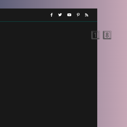
🎂
🎈
⚡
⚡
 8️⃣