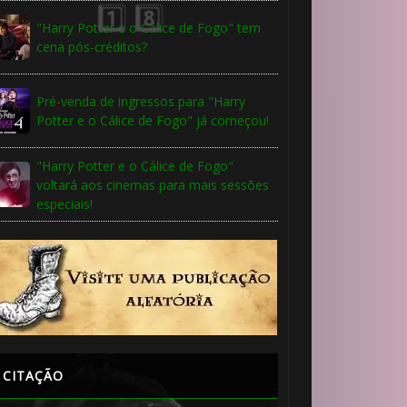
"Harry Potter e o Cálice de Fogo" tem
cena pós-créditos?
Pré-venda de ingressos para "Harry
Potter e o Cálice de Fogo" já começou!
🎂
"Harry Potter e o Cálice de Fogo"
1️⃣ 8️⃣
voltará aos cinemas para mais sessões
especiais!
CITAÇÃO