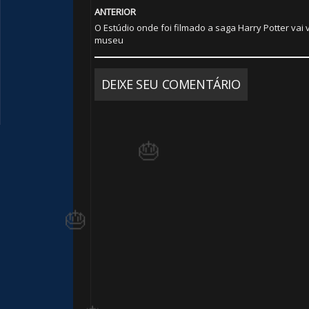
ANTERIOR
1️⃣ 8️⃣
O Estúdio onde foi filmado a saga Harry Potter vai v
museu
DEIXE SEU COMENTÁRIO
🎈
1️⃣ 8️⃣