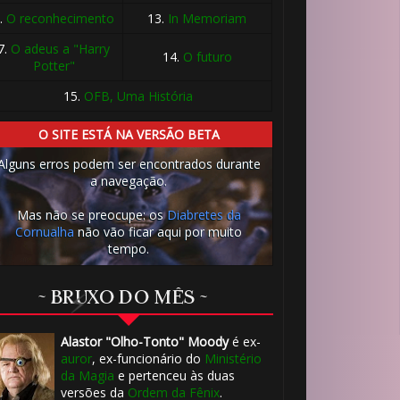
.
O reconhecimento
13.
In Memoriam
7.
O adeus a "Harry
14.
O futuro
Potter"
15.
OFB, Uma História
O SITE ESTÁ NA VERSÃO BETA
Alguns erros podem ser encontrados durante
a navegação.
Mas não se preocupe: os
Diabretes da
Cornualha
não vão ficar aqui por muito
tempo.
~ BRUXO DO MÊS ~

Alastor "Olho-Tonto" Moody
é ex-
auror
, ex-funcionário do
Ministério
da Magia
e pertenceu às duas
versões da
Ordem da Fênix
.