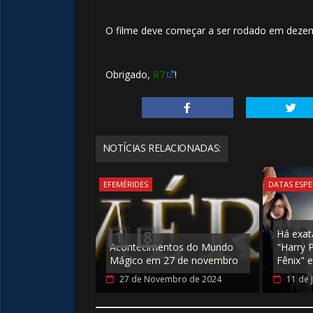
O filme deve começar a ser rodado em deze
1
🎂
Obrigado,
R7
!
🎂
NOTÍCIAS RELACIONADAS:
EFEMÉRIDES
DATAS ESPE
Há exat
Acontecimentos do Mundo
"Harry 
1️⃣ 8️⃣
Mágico em 27 de novembro
Fênix" e
27 de Novembro de 2024
11 de 
🎂
1️⃣ 8️⃣