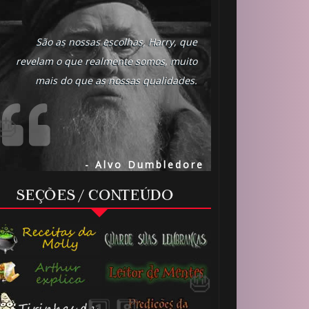
São as nossas escolhas, Harry, que
revelam o que realmente somos, muito
mais do que as nossas qualidades.
- Alvo Dumbledore
SEÇÕES / CONTEÚDO