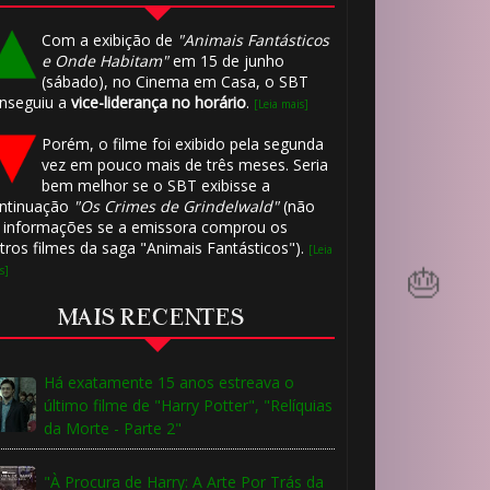
Com a exibição de
"Animais Fantásticos
e Onde Habitam"
em 15 de junho
(sábado), no Cinema em Casa, o SBT
1️⃣ 8️⃣
nseguiu a
vice-liderança no horário
.
[Leia mais]
Porém, o filme foi exibido pela segunda
vez em pouco mais de três meses. Seria
bem melhor se o SBT exibisse a
ntinuação
"Os Crimes de Grindelwald"
(não
 informações se a emissora comprou os
1️⃣ 8️⃣
tros filmes da saga "Animais Fantásticos").
[Leia
s]
MAIS RECENTES
Há exatamente 15 anos estreava o
último filme de "Harry Potter", "Relíquias
da Morte - Parte 2"
"À Procura de Harry: A Arte Por Trás da