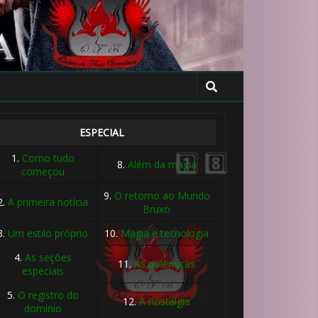
⚡
ESPECIAL
1.
Como tudo
8.
Além da magia
começou
⚡
9.
O retorno ao Mundo
2.
A primeira notícia
Bruxo
3.
Um estilo próprio
10.
Magia e tecnologia
4.
As seções
11.
As polêmicas
especiais
5.
O registro do
12.
A nostalgia
domínio