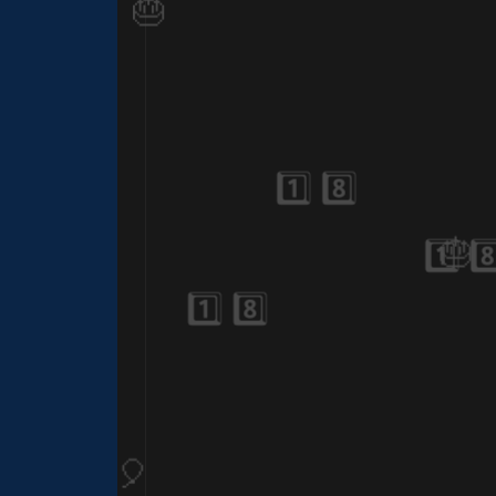
🎂
🎂
🎈
1️⃣ 8️⃣