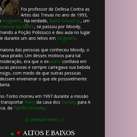
Foi professor de Defesa Contra as
Artes das Trevas no ano de 1993,
m
Hogwarts
. Na verdade,
Bartô Crouch Jr.
, um
mensal da Morte
, se passou por Moody,
mando a Poção Polissuco e deu aula no lugar
le durante um ano letivo em
Hogwarts
.
maioria das pessoas que conheceu Moody, o
hava pirado. Um desses motivos para tal
nsideração, era que o ex-
auror
confiava em
ucas pessoas e sempre carregava sua bebida
nsigo, com medo de que outras pessoas
dessem envenenar o que ele possivelmente
beria.
ho-Tonto morreu em 1997 durante a missão
 transportar
Harry
da casa dos
Dursley
para A
ca, da
Família Weasley
.
🎈
[Continuar lendo...]
🎈
▲
▼
ALTOS E BAIXOS