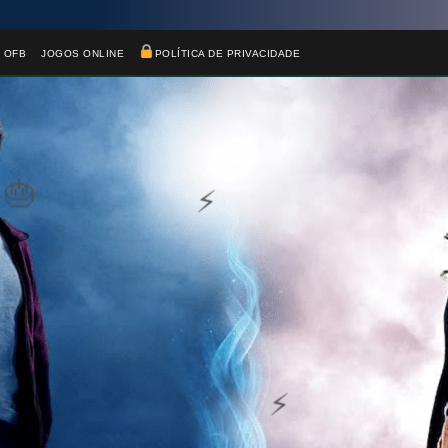
🎈
 OFB
JOGOS ONLINE
POLÍTICA DE PRIVACIDADE
1️⃣ 8️⃣
1️⃣ 8️⃣