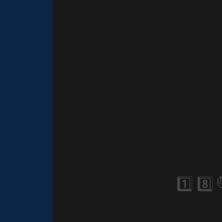
1️⃣ 8️⃣