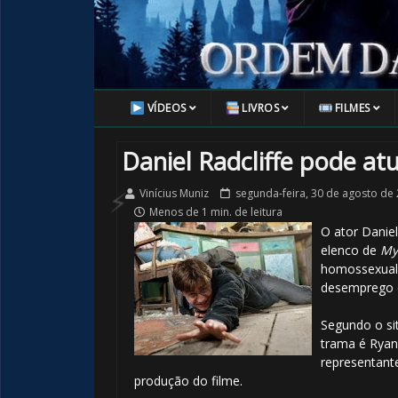
1️⃣ 8️⃣
VÍDEOS
LIVROS
FILMES
Daniel Radcliffe pode at
Vinícius Muniz
segunda-feira, 30 de agosto de
Menos de 1 min. de leitura
O ator Daniel
elenco de
My 
homossexual 
desemprego e
Segundo o sit
trama é Ryan
representant
🎂
produção do filme.