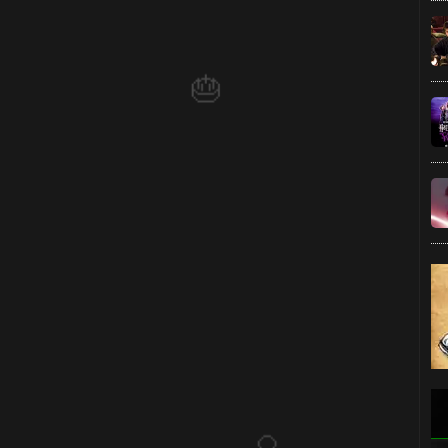
⚡
🎂
🎂
️⃣ 8️⃣
⚡