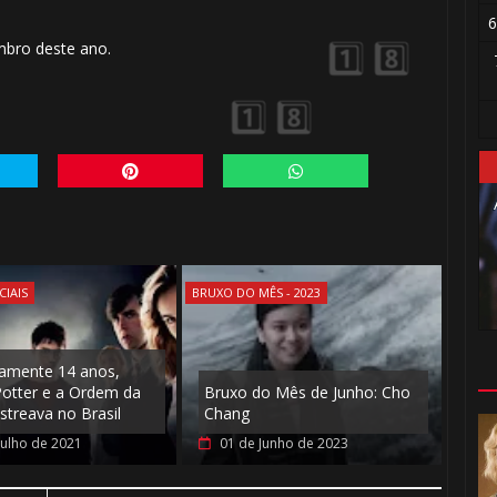
6
mbro deste ano.
️⃣ 8️⃣
🎂
1️⃣ 8️⃣
CIAIS
BRUXO DO MÊS - 2023
amente 14 anos,
Potter e a Ordem da
Bruxo do Mês de Junho: Cho
streava no Brasil
Chang

Julho de 2021
01 de Junho de 2023
🎂