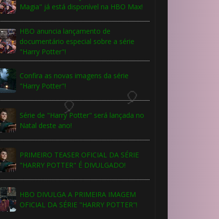
Magia" já está disponível na HBO Max!
HBO anuncia lançamento de
documentário especial sobre a série
"Harry Potter"!
Confira as novas imagens da série
"Harry Potter"!
Série de "Harry Potter" será lançada no
Natal deste ano!
PRIMEIRO TEASER OFICIAL DA SÉRIE
"HARRY POTTER" É DIVULGADO!
🎂
HBO DIVULGA A PRIMEIRA IMAGEM
OFICIAL DA SÉRIE "HARRY POTTER"!