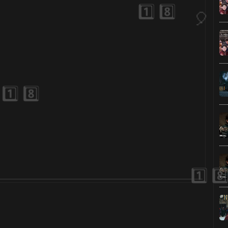
🎈
⚡
🎂
1️⃣ 8️⃣