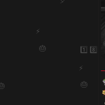
🎈
🎂
🎂
1️⃣ 8️⃣