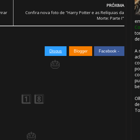
1️⃣ 8️⃣
PRÓXIMA
irar
Confira nova foto de "Harry Potter e as Relíquias da
Morte: Parte I"
e
Co
to
de
A 
Disqus
Blogger
Facebook -
ac
co
1️⃣ 8️⃣
po
🎈
co
pu
be
Ol
de
To