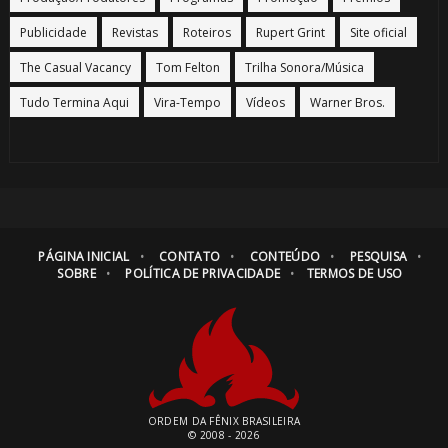
Publicidade
Revistas
Roteiros
Rupert Grint
Site oficial
The Casual Vacancy
Tom Felton
Trilha Sonora/Música
Tudo Termina Aqui
Vira-Tempo
Vídeos
Warner Bros.
PÁGINA INICIAL
CONTATO
CONTEÚDO
PESQUISA
SOBRE
POLÍTICA DE PRIVACIDADE
TERMOS DE USO
ORDEM DA FÊNIX BRASILEIRA
© 2008 - 2026