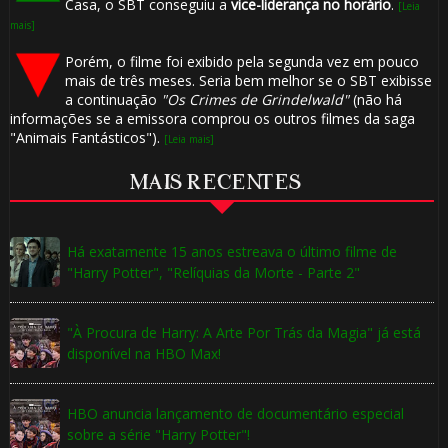
Casa, o SBT conseguiu a
vice-liderança no horário
.
[Leia
mais]
Porém, o filme foi exibido pela segunda vez em pouco
mais de três meses. Seria bem melhor se o SBT exibisse
a continuação
"Os Crimes de Grindelwald"
(não há
informações se a emissora comprou os outros filmes da saga
"Animais Fantásticos").
[Leia mais]
MAIS RECENTES
Há exatamente 15 anos estreava o último filme de
"Harry Potter", "Relíquias da Morte - Parte 2"
"À Procura de Harry: A Arte Por Trás da Magia" já está
disponível na HBO Max!
HBO anuncia lançamento de documentário especial
sobre a série "Harry Potter"!