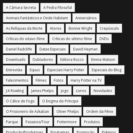
A Câmara Secreta
A Pedra Filosofal
Animais Fantásticos e Onde Habitam
Aniversários
As Relíquias da Morte
Atores
Bonnie Wright
Crepúsculo
Críticas do oitavo filme
Críticas do sétimo filme
DVDs
Daniel Radcliffe
Datas Especiais
David Heyman
Downloads
Dubladores
Editora Rocco
Emma Watson
Entrevista
Equus
Especiais Harry Potter
Especiais do Blog
Falecimentos
Filmes
Fotos
Harry Potter na TV
J.K Rowling
James Phelps
Jogo
Livros
Novidades
O Cálice de Fogo
O Enigma do Príncipe
O Prisioneiro de Azkaban
Oliver Phelps
Ordem da Fênix
Parque
Passeios/Tour
Pottermore
Produtos
Produção/Produtores
Programas
Promoção
Prêmios