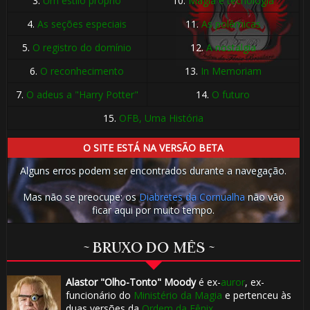
3.
Um estilo próprio
10.
Magia e tecnologia
4.
As seções especiais
11.
As polêmicas
5.
O registro do domínio
12.
A nostalgia
6.
O reconhecimento
13.
In Memoriam
7.
O adeus a "Harry Potter"
14.
O futuro
15.
OFB, Uma História
O SITE ESTÁ NA VERSÃO BETA
Alguns erros podem ser encontrados durante a navegação.
Mas não se preocupe: os
Diabretes da Cornualha
não vão
ficar aqui por muito tempo.
~ BRUXO DO MÊS ~
Alastor "Olho-Tonto" Moody
é ex-
auror
, ex-
funcionário do
Ministério da Magia
e pertenceu às
duas versões da
Ordem da Fênix
.