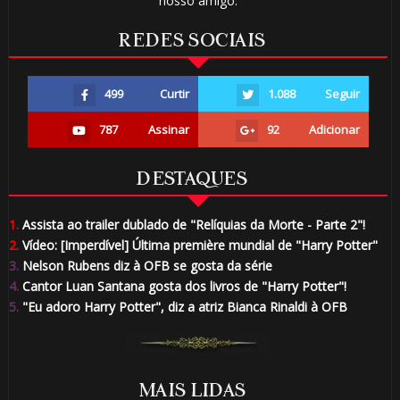
nosso amigo.
REDES SOCIAIS
499
Curtir
1.088
Seguir
787
Assinar
92
Adicionar
DESTAQUES
1.
Assista ao trailer dublado de "Relíquias da Morte - Parte 2"!
2.
Vídeo: [Imperdível] Última première mundial de "Harry Potter"
3.
Nelson Rubens diz à OFB se gosta da série
4.
Cantor Luan Santana gosta dos livros de "Harry Potter"!
5.
"Eu adoro Harry Potter", diz a atriz Bianca Rinaldi à OFB
MAIS LIDAS