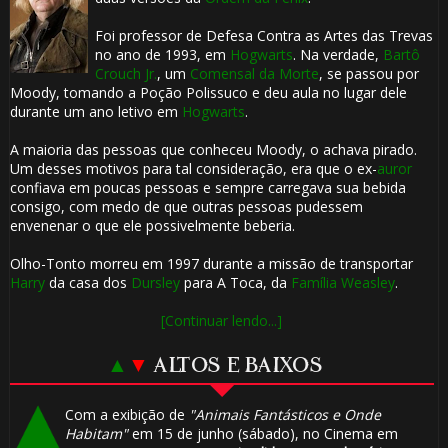
Foi professor de Defesa Contra as Artes das Trevas
no ano de 1993, em
Hogwarts
. Na verdade,
Bartô
Crouch Jr.
, um
Comensal da Morte
, se passou por
Moody, tomando a Poção Polissuco e deu aula no lugar dele
durante um ano letivo em
Hogwarts
.
A maioria das pessoas que conheceu Moody, o achava pirado.
Um desses motivos para tal consideração, era que o ex-
auror
confiava em poucas pessoas e sempre carregava sua bebida
consigo, com medo de que outras pessoas pudessem
envenenar o que ele possivelmente beberia.
Olho-Tonto morreu em 1997 durante a missão de transportar
Harry
da casa dos
Dursley
para A Toca, da
Família Weasley
.
[Continuar lendo...]
▲
▼
ALTOS E BAIXOS
Com a exibição de
"Animais Fantásticos e Onde
Habitam"
em 15 de junho (sábado), no Cinema em