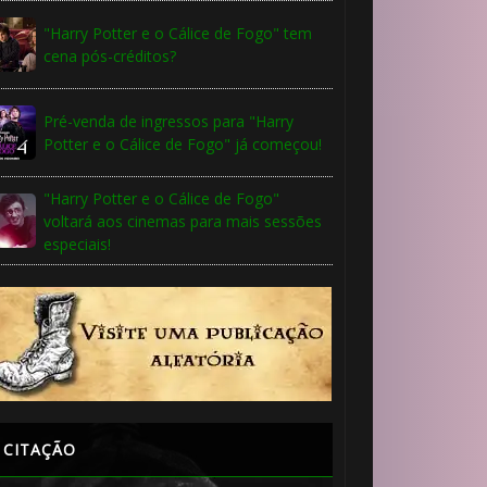
"Harry Potter e o Cálice de Fogo" tem
cena pós-créditos?
Pré-venda de ingressos para "Harry
Potter e o Cálice de Fogo" já começou!
"Harry Potter e o Cálice de Fogo"
voltará aos cinemas para mais sessões
especiais!
CITAÇÃO