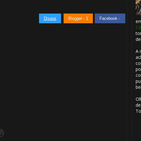
Disqus
Blogger - 1
Facebook -
e
Co
to
de
🎈
A 
ac
⚡
co
po
co
pu
be
Ol
de
To
1️⃣ 8️⃣