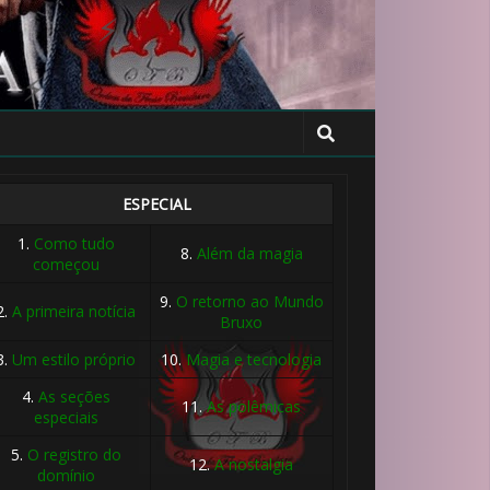
ESPECIAL
1.
Como tudo
8.
Além da magia
começou
9.
O retorno ao Mundo
2.
A primeira notícia
Bruxo
3.
Um estilo próprio
10.
Magia e tecnologia
4.
As seções
11.
As polêmicas
especiais
5.
O registro do
12.
A nostalgia
domínio