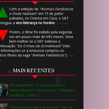
⚡
Com a exibição de
"Animais Fantásticos
e Onde Habitam"
em 15 de junho
(sábado), no Cinema em Casa, o SBT
nseguiu a
vice-liderança no horário
.
[Leia mais]
Porém, o filme foi exibido pela segunda
vez em pouco mais de três meses. Seria
bem melhor se o SBT exibisse a
ntinuação
"Os Crimes de Grindelwald"
(não
 informações se a emissora comprou os
tros filmes da saga "Animais Fantásticos").
[Leia
s]
MAIS RECENTES
Há exatamente 15 anos estreava o
último filme de "Harry Potter", "Relíquias
da Morte - Parte 2"
"À Procura de Harry: A Arte Por Trás da