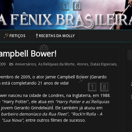
🎈
FEITIÇOS
RECEITAS DA MOLLY
 Campbell Bower!
009
Aniversários
,
As Relíquias da Morte
,
Atores
,
Datas Especiais
,
ovembro de 2009, o ator Jamie Campbell Bower (Gerardo
 está completando 21 anos de vida!
er nasceu na cidade de Londres, na Inglaterra, em 1988.
e "Harry Potter", ele atua em
"Harry Potter e as Relíquias
jovem Gerardo Grindelwald. Ele também já atuou em
barbeiro demoníaco da Rua Fleet"
,
"Rock'n'Rolla - A
,
"Lua Nova"
, entre outros filmes de sucesso.