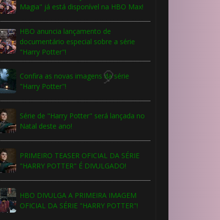
Magia" já está disponível na HBO Max!
HBO anuncia lançamento de
documentário especial sobre a série
"Harry Potter"!
Confira as novas imagens da série
"Harry Potter"!
Série de "Harry Potter" será lançada no
Natal deste ano!
PRIMEIRO TEASER OFICIAL DA SÉRIE
"HARRY POTTER" É DIVULGADO!
HBO DIVULGA A PRIMEIRA IMAGEM
OFICIAL DA SÉRIE "HARRY POTTER"!