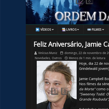
⚡
⚡
VÍDEOS
LIVROS
FILMES
🎈
Feliz Aniversário, Jamie
Vinícius Muniz
domingo, 22 de novembro de 2
Novidades
,
Outros
Menos de 1 min. de leitura
Hoje, dia 22 de n
Grindelwald jovem)
Jamie Campbell Bow
Nos filmes da séri
da Morte"
como o 
"Sweeney Todd: O 
Grande Roubada"