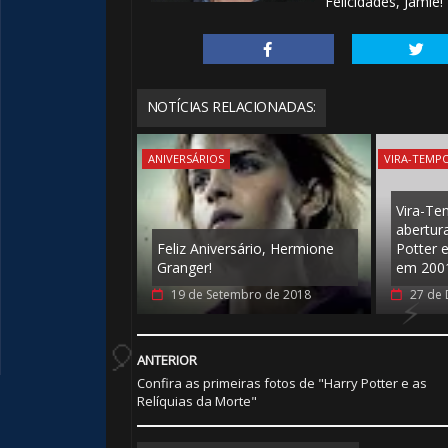
Felicidades, Jamie!
🎂
NOTÍCIAS RELACIONADAS:
ANIVERSÁRIOS
VIRA-TEMP
🎂
Vira-Te
abertura
Feliz Aniversário, Hermione
Potter e
Granger!
em 200
19 de Setembro de 2018
27 de
ANTERIOR
Confira as primeiras fotos de "Harry Potter e as
Relíquias da Morte"