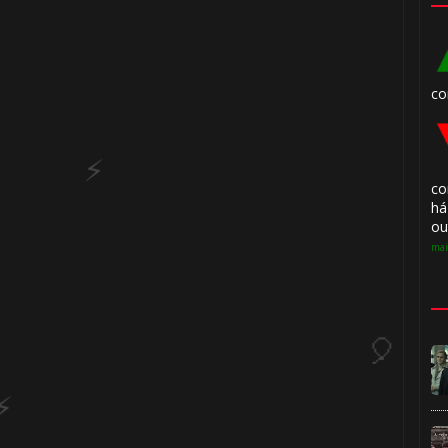
co
co
há
ou
mai