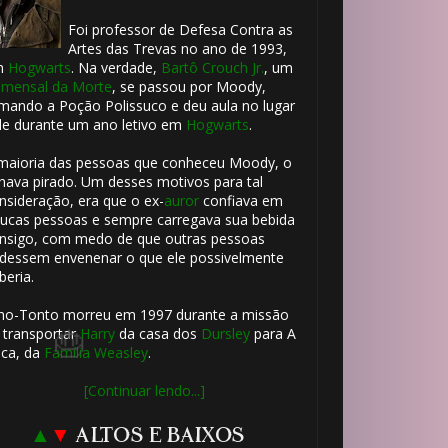
Foi professor de Defesa Contra as
Artes das Trevas no ano de 1993,
m
Hogwarts
. Na verdade,
Bartô Crouch Jr.
, um
⚡
⚡
mensal da Morte
, se passou por Moody,
mando a Poção Polissuco e deu aula no lugar
🎈
le durante um ano letivo em
Hogwarts
.
maioria das pessoas que conheceu Moody, o
hava pirado. Um desses motivos para tal
nsideração, era que o ex-
auror
confiava em
ucas pessoas e sempre carregava sua bebida
nsigo, com medo de que outras pessoas
dessem envenenar o que ele possivelmente
beria.
ho-Tonto morreu em 1997 durante a missão
 transportar
Harry
da casa dos
Dursley
para A
ca, da
Família Weasley
.
🎈
[Continuar lendo...]
▲
▼
ALTOS E BAIXOS