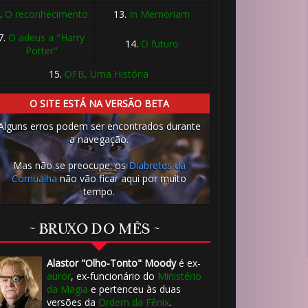
.
O reconhecimento
13.
In Memoriam
7.
O adeus a "Harry
14.
O futuro
Potter"
15.
OFB, Uma História
🎂
O SITE ESTÁ NA VERSÃO BETA
Alguns erros podem ser encontrados durante
a navegação.
Mas não se preocupe: os
Diabretes da
Cornualha
não vão ficar aqui por muito
tempo.
~ BRUXO DO MÊS ~
Alastor "Olho-Tonto" Moody
é ex-
auror
, ex-funcionário do
Ministério
da Magia
e pertenceu às duas
versões da
Ordem da Fênix
.