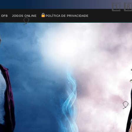
🎈
 OFB
JOGOS ONLINE
POLÍTICA DE PRIVACIDADE
1️⃣ 8️⃣
⚡
🎈
🎈
⚡