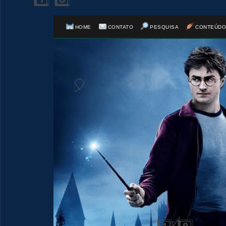
HOME
CONTATO
PESQUISA
CONTEÚDO
1️⃣ 8️⃣