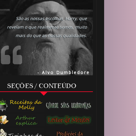
São as nossas escolhas, Harry, que
revelam o que realmente somos, muito
mais do que as nossas qualidades.
- Alvo Dumbledore
SEÇÕES / CONTEÚDO