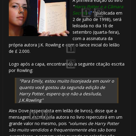
A primeira edição do livro
"
Harry Potter e a Câmara
Secreta
"
(publicada em
2 de julho de 1998), será
leiloada no dia 16 de
setembro (quarta-feira),
com a assinatura da
própria autora J.K. Rowling e com o lance inicial do leilão
de £ 2.000.
Logo após a capa, encontramos a seguinte citação escrita
por Rowling:
"Para Emily, estou muito lisonjeada em ouvir o
quanto você gostou da segunda edição de
1️⃣ 8️⃣
Harry Potter, espero que não a desiluda,
J.K.Rowling"
Alex Dove (especialista em leilão de livros), disse que a
mensagem escrita pela autora no livro repercutirá em um
grande valor no mesmo, pois
"volumes de Harry Potter
são muito vendidos e frequentemente eles são bons