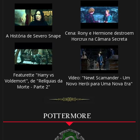
Cena: Rony e Hermione destroem
A História de Severo Snape
Horcrux na Câmara Secreta
Featurette "Harry vs
Vídeo: "Newt Scamander - Um
Voldemort", de "Relíquias da
Novo Herói para Uma Nova Era"
Morte - Parte 2"
POTTERMORE