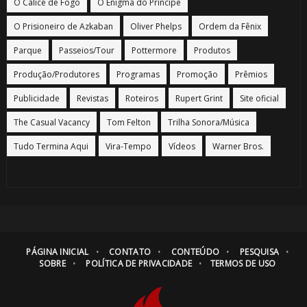
O Cálice de Fogo
O Enigma do Príncipe
O Prisioneiro de Azkaban
Oliver Phelps
Ordem da Fênix
Parque
Passeios/Tour
Pottermore
Produtos
Produção/Produtores
Programas
Promoção
Prêmios
Publicidade
Revistas
Roteiros
Rupert Grint
Site oficial
The Casual Vacancy
Tom Felton
Trilha Sonora/Música
Tudo Termina Aqui
Vira-Tempo
Vídeos
Warner Bros.
PÁGINA INICIAL
CONTATO
CONTEÚDO
PESQUISA
SOBRE
POLÍTICA DE PRIVACIDADE
TERMOS DE USO