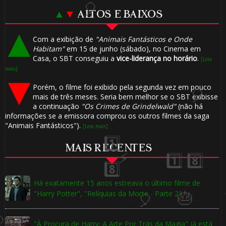
▲
▼
ALTOS E BAIXOS
Com a exibição de
"Animais Fantásticos e Onde
Habitam"
em 15 de junho (sábado), no Cinema em
Casa, o SBT conseguiu a
vice-liderança no horário
.
[Leia
mais]
Porém, o filme foi exibido pela segunda vez em pouco
mais de três meses. Seria bem melhor se o SBT exibisse
a continuação
"Os Crimes de Grindelwald"
(não há
informações se a emissora comprou os outros filmes da saga
"Animais Fantásticos").
[Leia mais]
🎂
MAIS RECENTES
⚡
Há exatamente 15 anos estreava o último filme de
"Harry Potter", "Relíquias da Morte - Parte 2"
"À Procura de Harry: A Arte Por Trás da Magia" já está