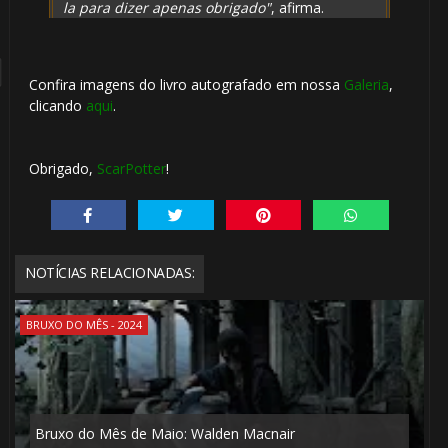
🎂
la para dizer apenas obrigado"
, afirma.
🎂
Confira imagens do livro autografado em nossa
Galeria
,
clicando
aqui
.
1️⃣ 8️⃣
🎈
Obrigado,
ScarPotter
!
NOTÍCIAS RELACIONADAS:
1️⃣ 8️⃣
BRUXO DO MÊS - 2024
Bruxo do Mês de Maio: Walden Macnair