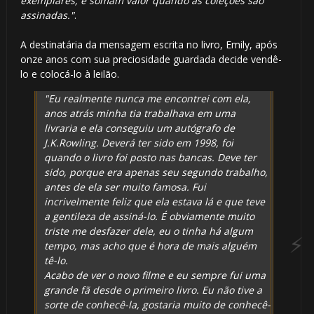
exemplares, e somam valor quando as coleções são
assinadas."
.
A destinatária da mensagem escrita no livro, Emily, após
onze anos com sua preciosidade guardada decide vendê-
1️⃣ 8️⃣
lo e colocá-lo à leilão.
"Eu realmente nunca me encontrei com ela,
anos atrás minha tia trabalhava em uma
livraria e ela conseguiu um autógrafo de
J.K.Rowling. Deverá ter sido em 1998, foi
quando o livro foi posto nas bancas. Deve ter
sido, porque era apenas seu segundo trabalho,
antes de ela ser muito famosa. Fui
incrivelmente feliz que ela estava lá e que teve
🎂
a gentileza de assiná-lo. É obviamente muito
triste me desfazer dele, eu o tinha há algum
tempo, mas acho que é hora de mais alguém
tê-lo.
Acabo de ver o novo filme e eu sempre fui uma
grande fã desde o primeiro livro. Eu não tive a
sorte de conhecê-la, gostaria muito de conhecê-