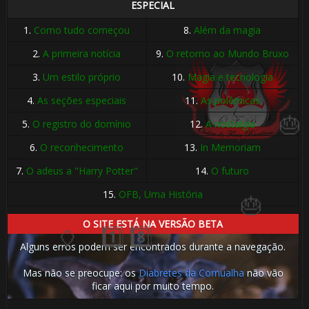
ESPECIAL
1️⃣
1.
Como tudo começou
8.
Além da magia
⚡
1️⃣ 8️⃣
8️⃣
2.
A primeira notícia
9.
O retorno ao Mundo Bruxo
3.
Um estilo próprio
10.
Magia e tecnologia
🎂
🎈
4.
As seções especiais
11.
As polêmicas
5.
O registro do domínio
12.
A nostalgia
6.
O reconhecimento
13.
In Memoriam
7.
O adeus a "Harry Potter"
14.
O futuro
15.
OFB, Uma História
O SITE ESTÁ NA VERSÃO BETA
Alguns erros podem ser encontrados durante a navegação.
Mas não se preocupe: os
Diabretes da Cornualha
não vão
ficar aqui por muito tempo.