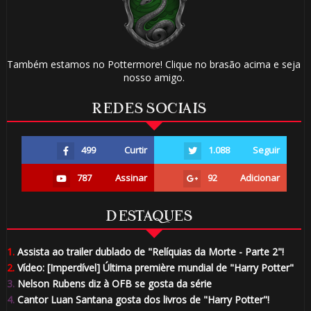
Também estamos no Pottermore! Clique no brasão acima e seja
nosso amigo.
REDES SOCIAIS
499
Curtir
1.088
Seguir
787
Assinar
92
Adicionar
DESTAQUES
1.
Assista ao trailer dublado de "Relíquias da Morte - Parte 2"!
2.
Vídeo: [Imperdível] Última première mundial de "Harry Potter"
3.
Nelson Rubens diz à OFB se gosta da série
4.
Cantor Luan Santana gosta dos livros de "Harry Potter"!