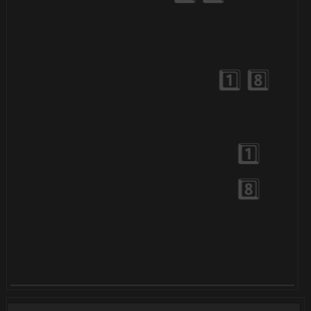
⚡
🎈
🎈