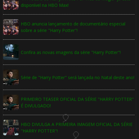
🎂
disponível na HBO Max!
HBO anuncia lançamento de documentário especial
sobre a série "Harry Potter"!
Confira as novas imagens da série "Harry Potter"!
🎈
🎈
Série de "Harry Potter" será lançada no Natal deste ano!
PRIMEIRO TEASER OFICIAL DA SÉRIE "HARRY POTTER"
É DIVULGADO!
HBO DIVULGA A PRIMEIRA IMAGEM OFICIAL DA SÉRIE
"HARRY POTTER"!
🎈