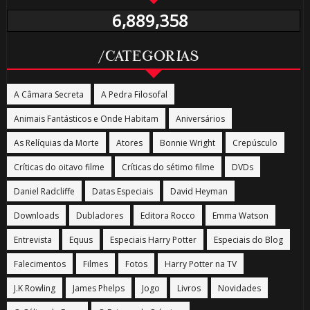
6,889,358
/CATEGORIAS
A Câmara Secreta
A Pedra Filosofal
Animais Fantásticos e Onde Habitam
Aniversários
As Relíquias da Morte
Atores
Bonnie Wright
Crepúsculo
Críticas do oitavo filme
Críticas do sétimo filme
DVDs
Daniel Radcliffe
Datas Especiais
David Heyman
Downloads
Dubladores
Editora Rocco
Emma Watson
Entrevista
Equus
Especiais Harry Potter
Especiais do Blog
Falecimentos
Filmes
Fotos
Harry Potter na TV
J.K Rowling
James Phelps
Jogo
Livros
Novidades