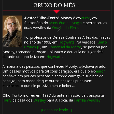
~ BRUXO DO MÊS ~
Alastor "Olho-Tonto" Moody
é ex-
auror
, ex-
funcionário do
Ministério da Magia
e pertenceu às
duas versões da
Ordem da Fênix
.
🎈
Foi professor de Defesa Contra as Artes das Trevas
no ano de 1993, em
Hogwarts
. Na verdade,
Bartô
🎈
Crouch Jr.
, um
Comensal da Morte
, se passou por
Moody, tomando a Poção Polissuco e deu aula no lugar dele
durante um ano letivo em
Hogwarts
.
A maioria das pessoas que conheceu Moody, o achava pirado.
Um desses motivos para tal consideração, era que o ex-
auror
confiava em poucas pessoas e sempre carregava sua bebida
consigo, com medo de que outras pessoas pudessem
envenenar o que ele possivelmente beberia.
Olho-Tonto morreu em 1997 durante a missão de transportar
🎈
Harry
da casa dos
Dursley
para A Toca, da
Família Weasley
.
[Continuar lendo...]