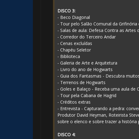
1️⃣ 8️⃣
🎂
DISCO 3:
- Beco Diagonal
- Tour pelo Salão Comunal da Grifinória
⚡
- Salas de aula: Defesa Contra as Artes 
- Corredor do Terceiro Andar
- Cenas excluídas
1️⃣ 8
- Chapéu Seletor
- Biblioteca
- Galeria de Arte e Arquitetura
- Livro do ano de Hogwarts
- Guia dos Fantasmas - Descubra muito
- Terrenos de Hogwarts
- Goles e Balaço - Receba uma aula de 
- Tour pela Cabana de Hagrid
- Créditos extras
- Entrevista - Capturando a pedra: conve
Produtor David Heyman, Roteirista Stev
sobre o elenco e sobre trazer a história 
DISCO 4: