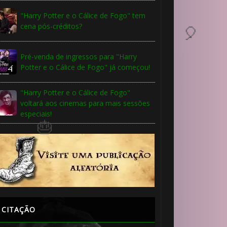
1️⃣ 8️⃣
"Harry Potter e o Cálice de Fogo" tem
cena pós-créditos?
⚡
Pré-venda de ingressos para "Harry
Potter e o Cálice de Fogo" já começou!
⚡
1️⃣ 8️⃣
"Harry Potter e o Cálice de Fogo"
voltará aos cinemas para mais sessões
especiais!
🎈
CITAÇÃO