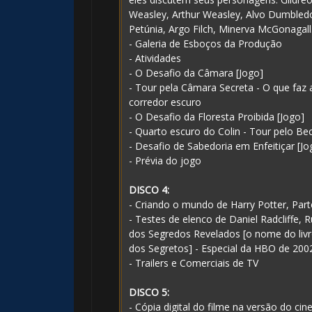
Weasley, Arthur Weasley, Alvo Dumbledor
Petúnia, Argo Filch, Minerva McGonagall
- Galeria de Esboços da Produção
- Atividades
- O Desafio da Câmara [Jogo]
- Tour pela Câmara Secreta - O que faz 
corredor escuro
- O Desafio da Floresta Proibida [Jogo]
- Quarto escuro do Colin - Tour pelo Be
- Desafio de Sabedoria em Enfeitiçar [Jo
- Prévia do jogo
🎂
DISCO 4:
- Criando o mundo de Harry Potter, Part
- Testes de elenco de Daniel Radcliffe,
dos Segredos Revelados [o nome do livro
dos Segretos] - Especial da HBO de 200
- Trailers e Comerciais de TV
🎈
DISCO 5:
- Cópia digital do filme na versão do ci