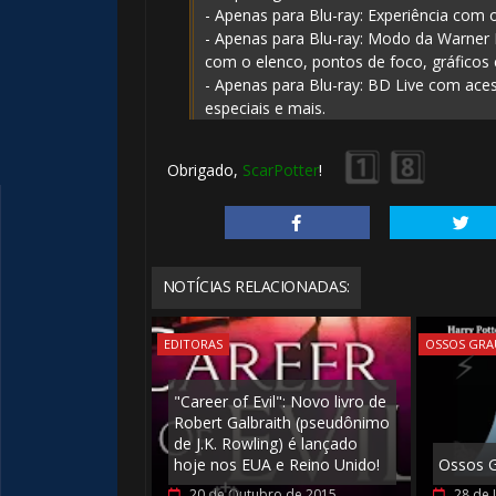
- Apenas para Blu-ray: Experiência com 
- Apenas para Blu-ray: Modo da Warner
com o elenco, pontos de foco, gráficos 
- Apenas para Blu-ray: BD Live com ace
especiais e mais.
1️⃣ 8️⃣
⚡
Obrigado,
ScarPotter
!
NOTÍCIAS RELACIONADAS:
EDITORAS
OSSOS GR
"Career of Evil": Novo livro de
Robert Galbraith (pseudônimo
de J.K. Rowling) é lançado
hoje nos EUA e Reino Unido!
Ossos G
20 de Outubro de 2015
28 de 