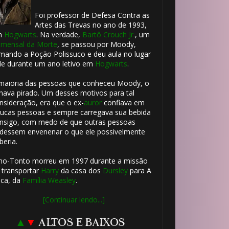
Foi professor de Defesa Contra as
1️⃣ 8️⃣
Artes das Trevas no ano de 1993,
m
Hogwarts
. Na verdade,
Bartô Crouch Jr.
, um
mensal da Morte
, se passou por Moody,
mando a Poção Polissuco e deu aula no lugar
🎂
le durante um ano letivo em
Hogwarts
.
maioria das pessoas que conheceu Moody, o
hava pirado. Um desses motivos para tal
nsideração, era que o ex-
auror
confiava em
ucas pessoas e sempre carregava sua bebida
nsigo, com medo de que outras pessoas
dessem envenenar o que ele possivelmente
beria.
ho-Tonto morreu em 1997 durante a missão
 transportar
Harry
da casa dos
Dursley
para A
ca, da
Família Weasley
.
[Continuar lendo...]
▲
▼
ALTOS E BAIXOS