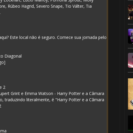
e, Rúbeo Hagrid, Severo Snape, Tio Válter, Tia
.
🎂
⚡
aqui? Este local não é seguro. Comece sua jornada pelo
co Diagonal
go]
e 2
 Rupert Grint e Emma Watson - Harry Potter e a Câmara
, traduzindo literalmente, é "Harry Potter e a Câmara
⚡
2
🎂
nema