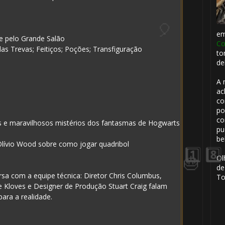
e
 e pelo Grande Salão
Co
das Trevas; Feitiços; Poções; Transfiguração
to
de
⚡
️⃣
A 
ac
co
po
co
s e maravilhosos mistérios dos fantasmas de Hogwarts
pu
be
Olívio Wood sobre como jogar quadribol
Ol
de
rsa com a equipe técnica: Diretor Chris Columbus,
To
e Kloves e Designer de Produção Stuart Craig falam
para a realidade.