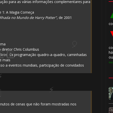
rodução para as várias informações complementares para
te 1: A Magia Começa
lhada no Mundo de Harry Potter"
, de 2001
co
nema
co
o diretor Chris Columbus
há
 Bros. da programação quadro-a-quadro, caminhadas
ou
e mais
mai
sso a eventos mundiais, participação de convidados
inutos de cenas que não foram mostradas nos