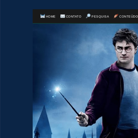
1️⃣ 8️
HOME
CONTATO
PESQUISA
CONTEÚDO
1️⃣ 8️⃣
🎈
1️⃣ 8️⃣