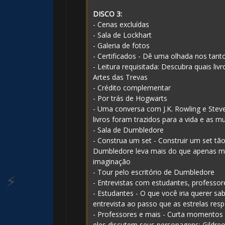
DISCO 3:
- Cenas excluídas
- Sala de Lockhart
- Galeria de fotos
- Certificados - Dê uma olhada nos tanto
- Leitura requisitada: Descubra quais li
Artes das Trevas
- Crédito complementar
- Por trás de Hogwarts
- Uma conversa com J.K. Rowling e Steve
livros foram trazidos para a vida e as
- Sala de Dumbledore
- Construa um set - Construir um set tã
Dumbledore leva mais do que apenas mad
imaginação
- Tour pelo escritório de Dumbledore
- Entrevistas com estudantes, professor
- Estudantes - O que você iria querer sa
1️⃣ 8️⃣
entrevista ao passo que as estrelas res
- Professores e mais - Curta momentos
eles discutem seus personagens: Gildre