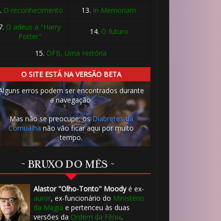
.
O reconhecimento
13.
In Memoriam
7.
O adeus a "Harry
14.
O futuro
Potter"
15.
OFB, Uma História
O SITE ESTÁ NA VERSÃO BETA
Alguns erros podem ser encontrados durante
a navegação.
Mas não se preocupe: os
Diabretes da
Cornualha
não vão ficar aqui por muito
tempo.
~ BRUXO DO MÊS ~
Alastor "Olho-Tonto" Moody
é ex-
auror
, ex-funcionário do
Ministério
da Magia
e pertenceu às duas
versões da
Ordem da Fênix
.