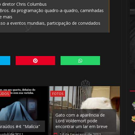
1️⃣
o diretor Chris Columbus
 Bros. da programação quadro-a-quadro, caminhadas
e mais
sso a eventos mundiais, participação de convidados
⚡
⚡
AÚDOS
FOTOS
Gato com a aparência de
Lord Voldemort pode
raúdos #4: "Malícia"
encontrar um lar em breve
Junho de 2011
14 de Fevereiro de 2011