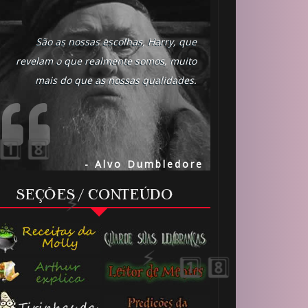
 8️⃣
São as nossas escolhas, Harry, que
revelam o que realmente somos, muito
mais do que as nossas qualidades.
- Alvo Dumbledore
SEÇÕES / CONTEÚDO