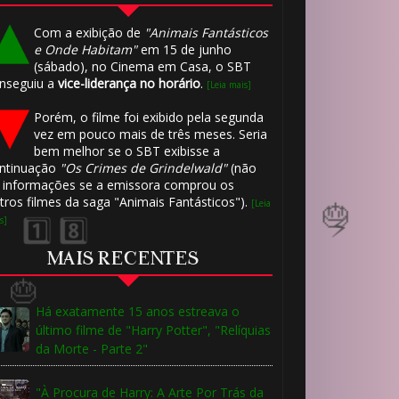
⚡
Com a exibição de
"Animais Fantásticos
e Onde Habitam"
em 15 de junho
(sábado), no Cinema em Casa, o SBT
nseguiu a
vice-liderança no horário
.
[Leia mais]
⚡
Porém, o filme foi exibido pela segunda
🎂
vez em pouco mais de três meses. Seria
bem melhor se o SBT exibisse a
⚡
ntinuação
"Os Crimes de Grindelwald"
(não
 informações se a emissora comprou os
tros filmes da saga "Animais Fantásticos").
[Leia
s]
MAIS RECENTES
🎈
Há exatamente 15 anos estreava o
último filme de "Harry Potter", "Relíquias
da Morte - Parte 2"
"À Procura de Harry: A Arte Por Trás da