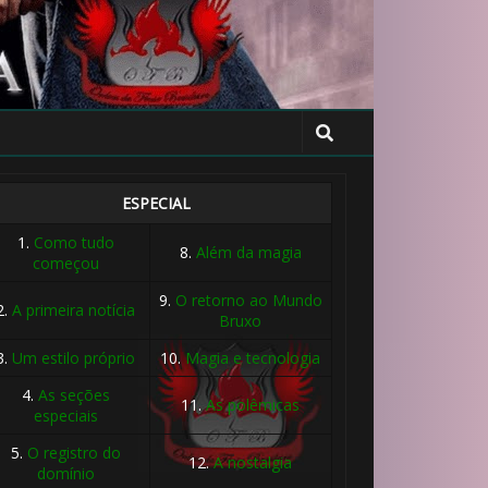
ESPECIAL
1.
Como tudo
8.
Além da magia
começou
9.
O retorno ao Mundo
2.
A primeira notícia
Bruxo
3.
Um estilo próprio
10.
Magia e tecnologia
4.
As seções
11.
As polêmicas
especiais
5.
O registro do
12.
A nostalgia
domínio