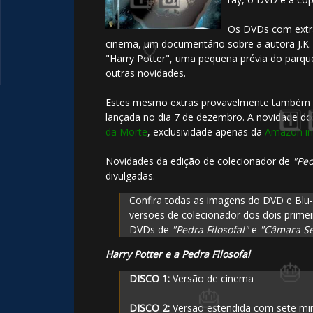
Os DVDs com extra
cinema, um documentário sobre a autora J.K. 
"Harry Potter", uma pequena prévia do parq
outras novidades.
Estes mesmo extras provavelmente também est
lançada no dia 7 de dezembro. A novidade d
da Morte
, exclusividade apenas da
Amazon in
Novidades da edição de colecionador de
"Ped
divulgadas.
🎈
Confira todas as imagens do DVD e Blu
versões de colecionador dos dois primei
DVDs de
"Pedra Filosofal"
e
"Câmara Se
Harry Potter e a Pedra Filosofal
DISCO 1:
Versão de cinema
DISCO 2:
Versão estendida com sete mi