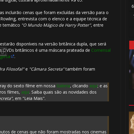
6
s incluirão cenas que foram excluídas da versão para o
Rowling, entrevista com o elenco e a equipe técnica de
ue temático
"O Mundo Mágico de Harry Potter"
, entre
1️⃣ 8️⃣
🎂
arão disponíveis na versão britânica dupla, que será
os DVDs britânicos é uma máscara prateada de
Comensal
glesa
.
ra Filosofal"
e
"Câmara Secreta"
também foram
-ray do sexto filme em nossa
Galeria
, clicando
aqui
; e as
ros filmes,
aqui
. Saiba quais são as novidades dos
creta"
, em "Leia Mais".
🎈
nutos de cenas que não foram mostradas nos cinemas