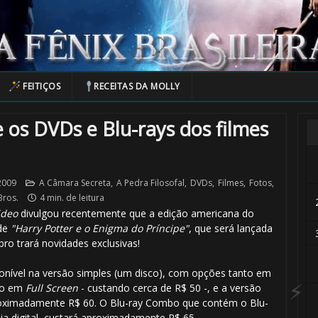
FEITIÇOS
RECEITAS DA MOLLY
 os DVDs e Blu-rays dos filmes
2009
A Câmara Secreta
,
A Pedra Filosofal
,
DVDs
,
Filmes
,
Fotos
,
Bros.
4 min. de leitura
🎈
ideo
divulgou recentemente que a edição americana do
 de
"Harry Potter e o Enigma do Príncipe"
, que será lançada
ro trará novidades exclusivas!
onível na versão simples (um disco), com opções tanto em
to em
Full Screen
- custando cerca de R$ 50 -, e a versão
roximadamente R$ 60. O Blu-ray Combo que contém o Blu-
ia digital, custará aproximadamente R$ 65.