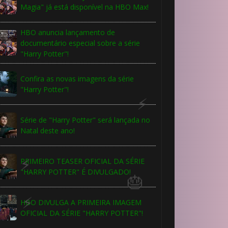
Magia" já está disponível na HBO Max!
🎂
HBO anuncia lançamento de
documentário especial sobre a série
"Harry Potter"!
Confira as novas imagens da série
"Harry Potter"!
Série de "Harry Potter" será lançada no
Natal deste ano!
🎈
PRIMEIRO TEASER OFICIAL DA SÉRIE
"HARRY POTTER" É DIVULGADO!
HBO DIVULGA A PRIMEIRA IMAGEM
OFICIAL DA SÉRIE "HARRY POTTER"!