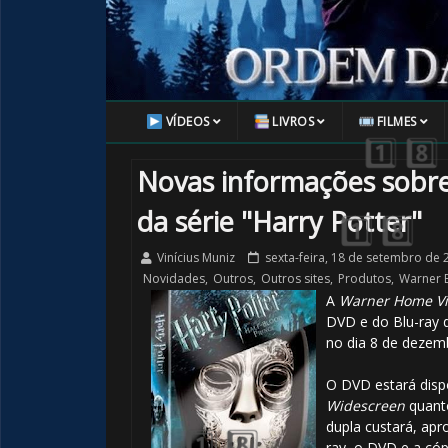
VÍDEOS
LIVROS
FILMES
Novas informações sobre
🎂
🎂
da série "Harry Potter"
Vinícius Muniz
sexta-feira, 18 de setembro de 
Novidades
,
Outros
,
Outros sites
,
Produtos
,
Warner 
A
Warner Home V
DVD e do Blu-ray
no dia 8 de dezemb
O DVD estará disp
Widescreen
quan
dupla custará, ap
ray, o DVD e a cóp