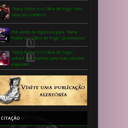
🎈
"Harry Potter e o Cálice de Fogo" tem
cena pós-créditos?
Pré-venda de ingressos para "Harry
Potter e o Cálice de Fogo" já começou!
"Harry Potter e o Cálice de Fogo"
voltará aos cinemas para mais sessões
especiais!
⚡
CITAÇÃO