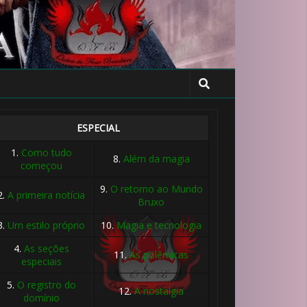
ESPECIAL
1.
Como tudo
8.
Além da magia
começou
🎈
9.
O retorno ao Mundo
2.
A primeira notícia
Bruxo
3.
Um estilo próprio
10.
Magia e tecnologia
4.
As seções
11.
As polêmicas
especiais
⚡
🎂
5.
O registro do
12.
A nostalgia
domínio