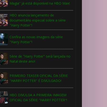
Magia" já está disponível na HBO Max!
HBO anuncia lançamento de
🎈
documentário especial sobre a série
"Harry Potter"!
Confira as novas imagens da série
"Harry Potter"!
⚡
Série de "Harry Potter" será lançada no
Natal deste ano!
🎈
PRIMEIRO TEASER OFICIAL DA SÉRIE
"HARRY POTTER" É DIVULGADO!
HBO DIVULGA A PRIMEIRA IMAGEM
OFICIAL DA SÉRIE "HARRY POTTER"!