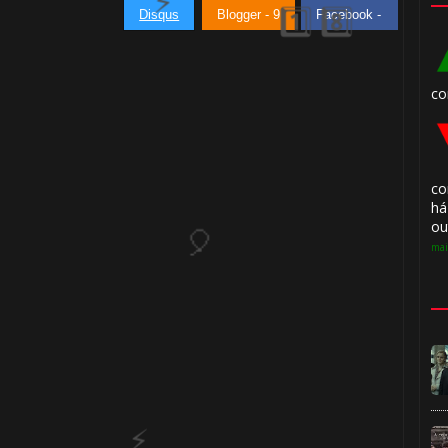
️⃣ 8️⃣
Disqus
Blogger - 9
Facebook -
co
co
há
ou
mai