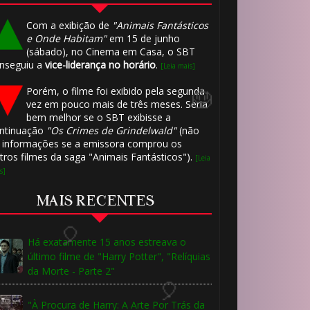
Com a exibição de
"Animais Fantásticos
e Onde Habitam"
em 15 de junho
(sábado), no Cinema em Casa, o SBT
nseguiu a
vice-liderança no horário
.
[Leia mais]
Porém, o filme foi exibido pela segunda
vez em pouco mais de três meses. Seria
bem melhor se o SBT exibisse a
ntinuação
"Os Crimes de Grindelwald"
(não
 informações se a emissora comprou os
tros filmes da saga "Animais Fantásticos").
[Leia
s]
MAIS RECENTES
1️⃣
Há exatamente 15 anos estreava o
último filme de "Harry Potter", "Relíquias
8️⃣
da Morte - Parte 2"
⚡
"À Procura de Harry: A Arte Por Trás da