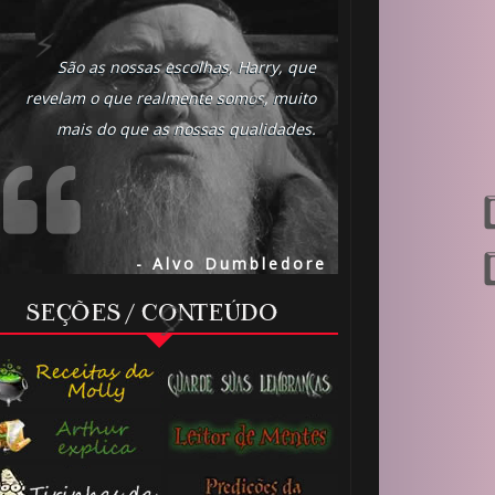
São as nossas escolhas, Harry, que
revelam o que realmente somos, muito
mais do que as nossas qualidades.
⚡
- Alvo Dumbledore
SEÇÕES / CONTEÚDO