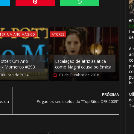
e
Co
to
TER: UM ANO MÁGICO
ATORES
de
A 
⚡
ac
co
Potter: Um Ano
Escalação de atriz asiática
po
" - Momento #293
como Nagini causa polêmica
co
Outubro de 2024
01 de Outubro de 2018
pu
be
Ol
PRÓXIMA
de
as da
Pegue os seus selos do "Top Sites OFB 2009"
To