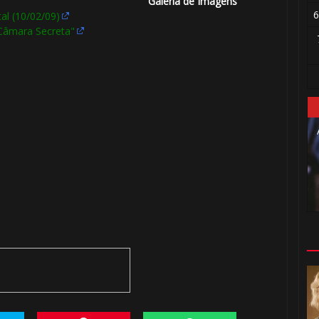
Galeria de Imagens
6
al (10/02/09)
 Câmara Secreta"
⚡
1️⃣ 8️⃣
🎈