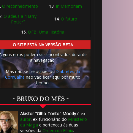
.
O reconhecimento
13.
In Memoriam
7.
O adeus a "Harry
14.
O futuro
Potter"
15.
OFB, Uma História
O SITE ESTÁ NA VERSÃO BETA
Alguns erros podem ser encontrados durante
a navegação.
Mas não se preocupe: os
Diabretes da
Cornualha
não vão ficar aqui por muito
tempo.
🎂
~ BRUXO DO MÊS ~
Alastor "Olho-Tonto" Moody
é ex-
auror
, ex-funcionário do
Ministério
da Magia
e pertenceu às duas
versões da
Ordem da Fênix
.