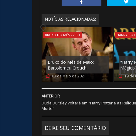
🎂
NOTÍCIAS RELACIONADAS:
🎈
BRUXO DO MÊS - 2021
HARRY POT
Bruxo do Mês de Maio:
"Harry 
Bartolomeu Crouch
Mágico
03 de Maio de 2021
19 de 
ANTERIOR
1️⃣ 8️⃣
Duda Dursley voltará em "Harry Potter e as Relíqui
Morte"
DEIXE SEU COMENTÁRIO