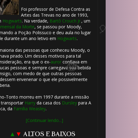
Foi professor de Defesa Contra as
Artes das Trevas no ano de 1993,
🎈
m
Hogwarts
. Na verdade,
Bartô Crouch Jr.
, um
mensal da Morte
, se passou por Moody,
mando a Poção Polissuco e deu aula no lugar
le durante um ano letivo em
Hogwarts
.
🎈
maioria das pessoas que conheceu Moody, o
hava pirado. Um desses motivos para tal
nsideração, era que o ex-
auror
confiava em
ucas pessoas e sempre carregava sua bebida
nsigo, com medo de que outras pessoas
dessem envenenar o que ele possivelmente
beria.
ho-Tonto morreu em 1997 durante a missão
 transportar
Harry
da casa dos
Dursley
para A
ca, da
Família Weasley
.
[Continuar lendo...]
▲
▼
ALTOS E BAIXOS