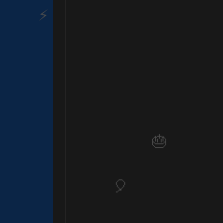
1
⚡
🎈