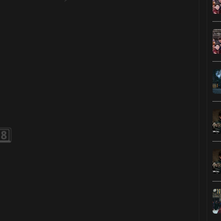
1️⃣ 8️⃣
🎈