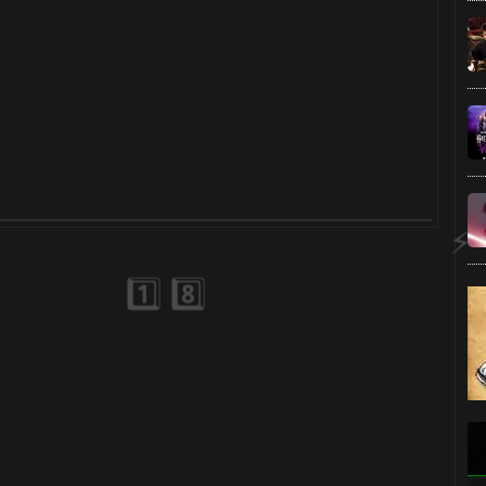
1️⃣ 8️⃣
⚡
🎂
⚡