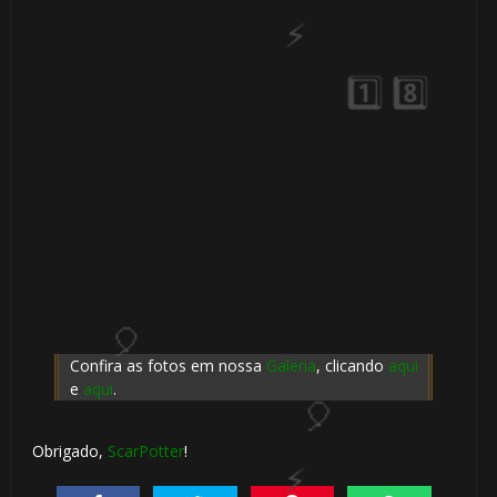
1️⃣ 8️⃣
🎂
Confira as fotos em nossa
Galeria
, clicando
aqui
e
aqui
.
🎂
Obrigado,
ScarPotter
!