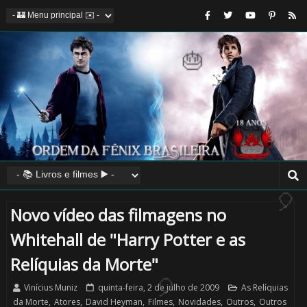
🎈
🎈
⚡
🎂
Novo vídeo das filmagens no
🎂
Whitehall de "Harry Potter e as
1️⃣ 8️⃣
⚡
Relíquias da Morte"
Vinícius Muniz
quinta-feira, 2 de julho de 2009
As Relíquias
da Morte
,
Atores
,
David Heyman
,
Filmes
,
Novidades
,
Outros
,
Outros