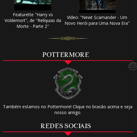
🎂
Featurette "Harry vs
⚡
Vídeo: "Newt Scamander - Um
Voldemort", de "Relíquias da
Novo Herói para Uma Nova Era"
Morte - Parte 2"
🎂
POTTERMORE
1️⃣ 8️⃣
1️⃣ 8️⃣
Também estamos no Pottermore! Clique no brasão acima e seja
🎈
nosso amigo.
1️⃣ 8️⃣
REDES SOCIAIS