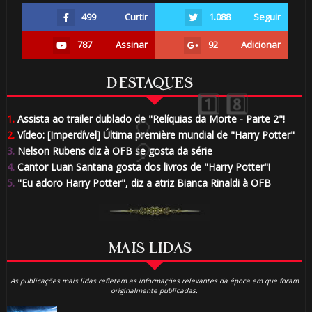
499
Curtir
1.088
Seguir
787
Assinar
92
Adicionar
DESTAQUES
1.
Assista ao trailer dublado de "Relíquias da Morte - Parte 2"!
2.
Vídeo: [Imperdível] Última première mundial de "Harry Potter"
3.
Nelson Rubens diz à OFB se gosta da série
4.
Cantor Luan Santana gosta dos livros de "Harry Potter"!
5.
"Eu adoro Harry Potter", diz a atriz Bianca Rinaldi à OFB
🎂
MAIS LIDAS
As publicações mais lidas refletem as informações relevantes da época em que foram
originalmente publicadas.