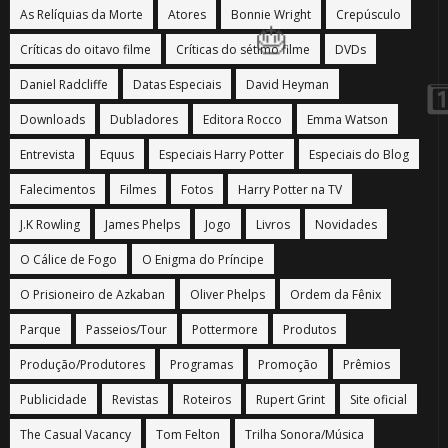
As Relíquias da Morte
Atores
Bonnie Wright
Crepúsculo
Críticas do oitavo filme
Críticas do sétimo filme
DVDs
Daniel Radcliffe
Datas Especiais
David Heyman
Downloads
Dubladores
Editora Rocco
Emma Watson
Entrevista
Equus
Especiais Harry Potter
Especiais do Blog
Falecimentos
Filmes
Fotos
Harry Potter na TV
J.K Rowling
James Phelps
Jogo
Livros
Novidades
O Cálice de Fogo
O Enigma do Príncipe
O Prisioneiro de Azkaban
Oliver Phelps
Ordem da Fênix
Parque
Passeios/Tour
Pottermore
Produtos
Produção/Produtores
Programas
Promoção
Prêmios
Publicidade
Revistas
Roteiros
Rupert Grint
Site oficial
The Casual Vacancy
Tom Felton
Trilha Sonora/Música