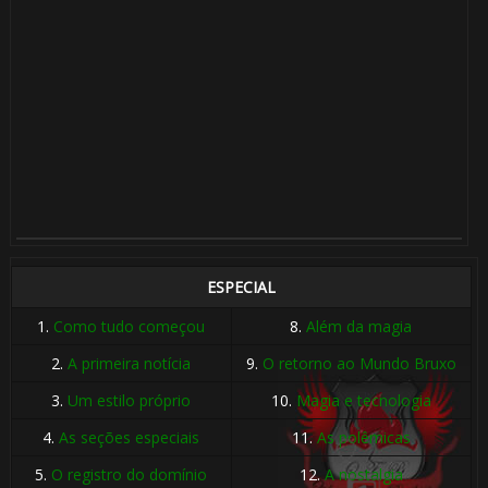
1️⃣ 8️⃣
ESPECIAL
1.
Como tudo começou
8.
Além da magia
2.
A primeira notícia
9.
O retorno ao Mundo Bruxo
3.
Um estilo próprio
10.
Magia e tecnologia
4.
As seções especiais
11.
As polêmicas
🎂
5.
O registro do domínio
12.
A nostalgia