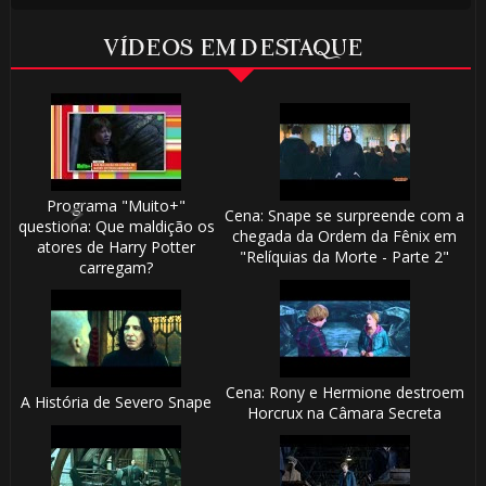
🎈
VÍDEOS EM DESTAQUE
Programa "Muito+"
Cena: Snape se surpreende com a
questiona: Que maldição os
chegada da Ordem da Fênix em
atores de Harry Potter
"Relíquias da Morte - Parte 2"
carregam?
🎈
1️⃣ 8
Cena: Rony e Hermione destroem
A História de Severo Snape
Horcrux na Câmara Secreta