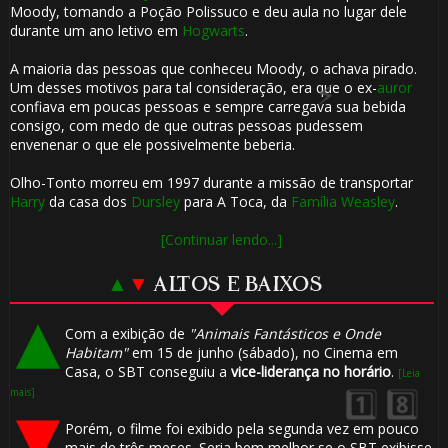
Moody, tomando a Poção Polissuco e deu aula no lugar dele
durante um ano letivo em
Hogwarts
.
A maioria das pessoas que conheceu Moody, o achava pirado.
⚡
🎂
Um desses motivos para tal consideração, era que o ex-
auror
confiava em poucas pessoas e sempre carregava sua bebida
consigo, com medo de que outras pessoas pudessem
envenenar o que ele possivelmente beberia.
Olho-Tonto morreu em 1997 durante a missão de transportar
Harry
da casa dos
Dursley
para A Toca, da
Família Weasley
.
[Continuar lendo...]
▲
▼
ALTOS E BAIXOS
Com a exibição de
"Animais Fantásticos e Onde
Habitam"
em 15 de junho (sábado), no Cinema em
🎈
Casa, o SBT conseguiu a
vice-liderança no horário
.
[Leia
mais]
1️⃣ 8️⃣
Porém, o filme foi exibido pela segunda vez em pouco
mais de três meses. Seria bem melhor se o SBT exibisse