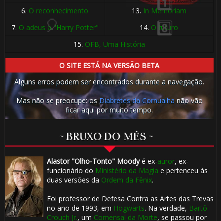
⚡
⚡
6.
O reconhecimento
13.
In Memoriam
7.
O adeus a "Harry Potter"
14.
O futuro
15.
OFB, Uma História
O SITE ESTÁ NA VERSÃO BETA
Alguns erros podem ser encontrados durante a navegação.
Mas não se preocupe: os
Diabretes da Cornualha
não vão
ficar aqui por muito tempo.
~ BRUXO DO MÊS ~
1️⃣ 8️⃣
Alastor "Olho-Tonto" Moody
é ex-
auror
, ex-
funcionário do
Ministério da Magia
e pertenceu às
duas versões da
Ordem da Fênix
.
🎂
Foi professor de Defesa Contra as Artes das Trevas
no ano de 1993, em
Hogwarts
. Na verdade,
Bartô
Crouch Jr.
, um
Comensal da Morte
, se passou por