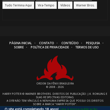
Tudo Termina Aqui
Vira-Tempo
Vídeos
Warner Bros.
PÁGINA INICIAL
CONTATO
CONTEÚDO
PESQUISA
SOBRE
POLÍTICA DE PRIVACIDADE
TERMOS DE USO
ORDEM DA FÊNIX BRASILEIRA
© 2008 - 2026
HARRY POTTER © WARNER BROTHERS. DIREITOS DE PUBLICAÇÃO: J.K. ROWLING E
SUAS RESPECTIVAS EDITORAS.
A OFB NÃO TEM VÍNCULO A NENHUMA EMPRESA QUE POSSUI OS DIREITOS
SOBRE A MARCA "HARRY POTTER".
O site está completando 18 anos!
Leia a nossa publicação