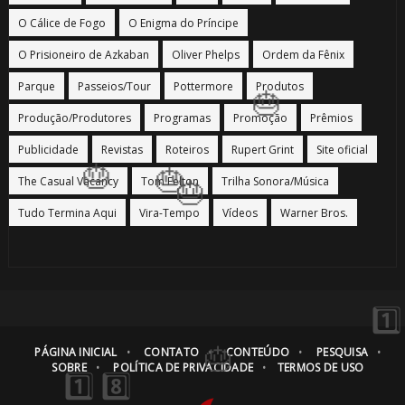
O Cálice de Fogo
O Enigma do Príncipe
O Prisioneiro de Azkaban
Oliver Phelps
Ordem da Fênix
Parque
Passeios/Tour
Pottermore
Produtos
Produção/Produtores
Programas
Promoção
Prêmios
Publicidade
Revistas
Roteiros
Rupert Grint
Site oficial
🎈
The Casual Vacancy
Tom Felton
Trilha Sonora/Música
Tudo Termina Aqui
Vira-Tempo
Vídeos
Warner Bros.
⚡
PÁGINA INICIAL
CONTATO
CONTEÚDO
PESQUISA
SOBRE
POLÍTICA DE PRIVACIDADE
TERMOS DE USO