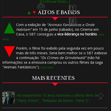
🎂
[Continuar lendo...]
▲
▼
ALTOS E BAIXOS
Com a exibição de
"Animais Fantásticos e Onde
Habitam"
em 15 de junho (sábado), no Cinema em
Casa, o SBT conseguiu a
vice-liderança no horário
.
[Leia
mais]
Porém, o filme foi exibido pela segunda vez em pouco
mais de três meses. Seria bem melhor se o SBT exibisse
a continuação
"Os Crimes de Grindelwald"
(não há
informações se a emissora comprou os outros filmes da saga
"Animais Fantásticos").
[Leia mais]
MAIS RECENTES
🎂
Há exatamente 15 anos estreava o último filme de
⚡
"Harry Potter", "Relíquias da Morte - Parte 2"