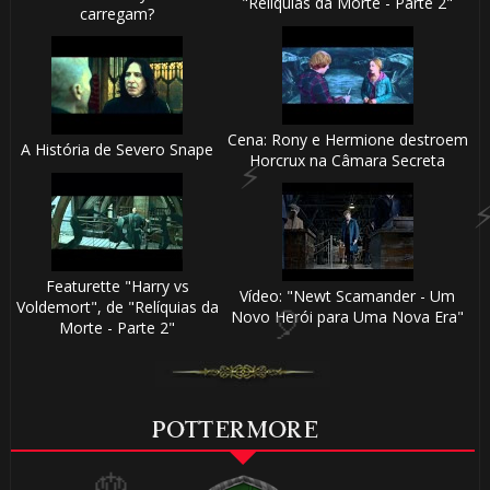
"Relíquias da Morte - Parte 2"
carregam?

Cena: Rony e Hermione destroem
A História de Severo Snape
Horcrux na Câmara Secreta
1️⃣ 8️⃣
Featurette "Harry vs
Vídeo: "Newt Scamander - Um
Voldemort", de "Relíquias da
Novo Herói para Uma Nova Era"
Morte - Parte 2"
1️⃣ 8️⃣
⚡
POTTERMORE
🎈