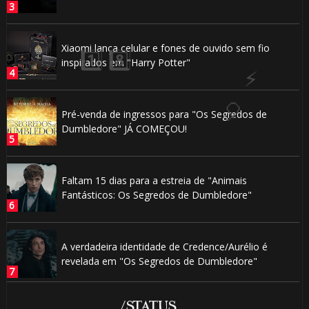
🎂
🎂
🎂
Xiaomi lança celular e fones de ouvido sem fio
inspirados em "Harry Potter"
Pré-venda de ingressos para "Os Segredos de
1️
Dumbledore" JÁ COMEÇOU!
🎂
1️⃣ 8️⃣
Faltam 15 dias para a estreia de "Animais
Fantásticos: Os Segredos de Dumbledore"
A verdadeira identidade de Credence/Aurélio é
revelada em "Os Segredos de Dumbledore"
/STATUS