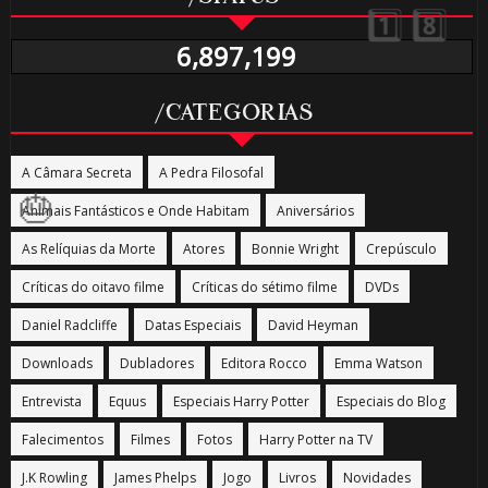
🎂
6,897,199
🎂
1️⃣ 8️⃣
/CATEGORIAS
A Câmara Secreta
A Pedra Filosofal
Animais Fantásticos e Onde Habitam
Aniversários
As Relíquias da Morte
Atores
Bonnie Wright
Crepúsculo
Críticas do oitavo filme
Críticas do sétimo filme
DVDs
Daniel Radcliffe
Datas Especiais
David Heyman
⚡
Downloads
Dubladores
Editora Rocco
Emma Watson
Entrevista
Equus
Especiais Harry Potter
Especiais do Blog
Falecimentos
Filmes
Fotos
Harry Potter na TV
J.K Rowling
James Phelps
Jogo
Livros
Novidades