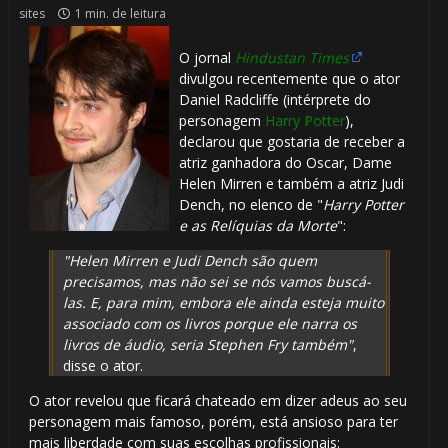
sites
1 min. de leitura
O jornal
Hindustan Times
divulgou recentemente que o ator
Daniel Radcliffe (intérprete do
personagem
Harry Potter
),
declarou que gostaria de receber a
atriz ganhadora do Oscar, Dame
Helen Mirren e também a atriz Judi
Dench, no elenco de "
Harry Potter
e as Relíquias da Morte
":
"Helen Mirren e Judi Dench são quem
precisamos, mas não sei se nós vamos buscá-
las. E, para mim, embora ele ainda esteja muito
associado com os livros porque ele narra os
livros de áudio, seria Stephen Fry também"
,
disse o ator.
O ator revelou que ficará chateado em dizer adeus ao seu
personagem mais famoso, porém, está ansioso para ter
mais liberdade com suas escolhas profissionais: