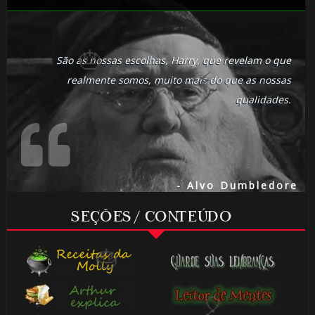
São as nossas escolhas, Harry, que revelam o que
🎂
realmente somos, muito mais do que as nossas
⚡
qualidades.
- Alvo Dumbledore
SEÇÕES / CONTEÚDO
⚡