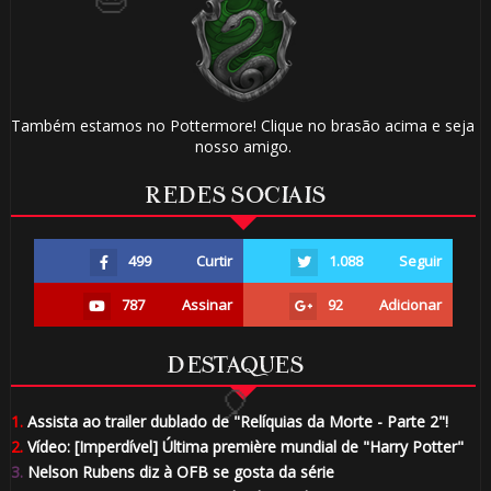
Também estamos no Pottermore! Clique no brasão acima e seja
nosso amigo.
REDES SOCIAIS
499
Curtir
1.088
Seguir
787
Assinar
92
Adicionar
1️⃣ 8️⃣
DESTAQUES
1.
Assista ao trailer dublado de "Relíquias da Morte - Parte 2"!
2.
Vídeo: [Imperdível] Última première mundial de "Harry Potter"
3.
Nelson Rubens diz à OFB se gosta da série