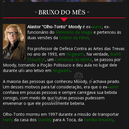
🎈
~ BRUXO DO MÊS ~
🎈
Alastor "Olho-Tonto" Moody
é ex-
auror
, ex-
🎂
funcionário do
Ministério da Magia
e pertenceu às
duas versões da
Ordem da Fênix
.
Foi professor de Defesa Contra as Artes das Trevas
no ano de 1993, em
Hogwarts
. Na verdade,
Bartô
Crouch Jr.
, um
Comensal da Morte
, se passou por
Moody, tomando a Poção Polissuco e deu aula no lugar dele
durante um ano letivo em
Hogwarts
.
🎂
A maioria das pessoas que conheceu Moody, o achava pirado.
Um desses motivos para tal consideração, era que o ex-
auror
confiava em poucas pessoas e sempre carregava sua bebida
consigo, com medo de que outras pessoas pudessem
🎂
envenenar o que ele possivelmente beberia.
Olho-Tonto morreu em 1997 durante a missão de transportar
Harry
da casa dos
Dursley
para A Toca, da
Família Weasley
.
⚡