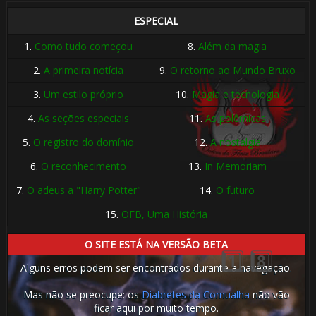
ESPECIAL
1.
Como tudo começou
8.
Além da magia
2.
A primeira notícia
9.
O retorno ao Mundo Bruxo
3.
Um estilo próprio
10.
Magia e tecnologia
4.
As seções especiais
11.
As polêmicas
5.
O registro do domínio
12.
A nostalgia
🎈
6.
O reconhecimento
13.
In Memoriam
7.
O adeus a "Harry Potter"
14.
O futuro
⚡
️⃣ 8️⃣
15.
OFB, Uma História
O SITE ESTÁ NA VERSÃO BETA
Alguns erros podem ser encontrados durante a navegação.
Mas não se preocupe: os
Diabretes da Cornualha
não vão
⚡
ficar aqui por muito tempo.