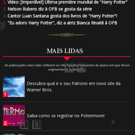
🎂
2.
Vídeo: [Imperdível] Última première mundial de "Harry Potter"
3.
Nelson Rubens diz à OFB se gosta da série
4.
Cantor Luan Santana gosta dos livros de "Harry Potter"!
⚡
5.
"Eu adoro Harry Potter", diz a atriz Bianca Rinaldi à OFB
MAIS LIDAS
1️⃣ 8️⃣
As publicações mais lidas refletem as informações relevantes da época em que foram
originalmente publicadas.
Descubra qual é o seu Patrono em novo site da
Warner Bros.
Saiba como se registrar no Pottermore!