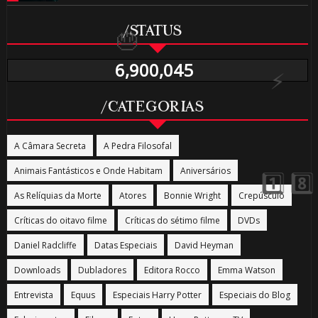
/STATUS
6,900,045
🎂
/CATEGORIAS
A Câmara Secreta
A Pedra Filosofal
Animais Fantásticos e Onde Habitam
Aniversários
As Relíquias da Morte
Atores
Bonnie Wright
Crepúsculo
Críticas do oitavo filme
Críticas do sétimo filme
DVDs
Daniel Radcliffe
Datas Especiais
David Heyman
Downloads
Dubladores
Editora Rocco
Emma Watson
Entrevista
Equus
Especiais Harry Potter
Especiais do Blog
1️⃣ 8️⃣