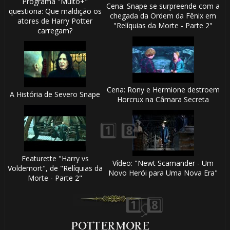
Programa "Muito+"
Cena: Snape se surpreende com a
questiona: Que maldição os

chegada da Ordem da Fênix em
atores de Harry Potter
"Relíquias da Morte - Parte 2"
carregam?
1️⃣ 8️⃣
Cena: Rony e Hermione destroem
A História de Severo Snape
Horcrux na Câmara Secreta
Featurette "Harry vs
Vídeo: "Newt Scamander - Um
Voldemort", de "Relíquias da
Novo Herói para Uma Nova Era"
⚡
Morte - Parte 2"
1️⃣ 8️⃣
POTTERMORE