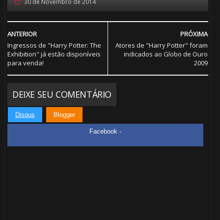
🎈
30 de Novembro de 2014
🎈
⚡
ANTERIOR
PRÓXIMA
Ingressos de "Harry Potter: The
Atores de "Harry Potter" foram
⚡
Exhibition" já estão disponíveis
indicados ao Globo de Ouro
⚡
para venda!
2009
1️⃣ 8️⃣
DEIXE SEU COMENTÁRIO
Disqus
Blogger
Facebook -
🎈
🎈