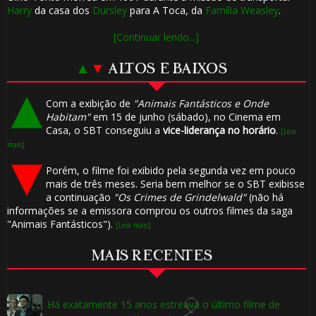
Harry
da casa dos
Dursley
para A Toca, da
Família Weasley
.
[Continuar lendo...]
🎂
▲
▼
ALTOS E BAIXOS
Com a exibição de
"Animais Fantásticos e Onde
🎈
Habitam"
em 15 de junho (sábado), no Cinema em
Casa, o SBT conseguiu a
vice-liderança no horário
.
[Leia
mais]
Porém, o filme foi exibido pela segunda vez em pouco
1️⃣ 8️⃣
mais de três meses. Seria bem melhor se o SBT exibisse
a continuação
"Os Crimes de Grindelwald"
(não há
informações se a emissora comprou os outros filmes da saga
"Animais Fantásticos").
[Leia mais]
MAIS RECENTES
Há exatamente 15 anos estreava o último filme de