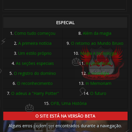
ESPECIAL
1.
Como tudo começou
8.
Além da magia
2.
A primeira notícia
9.
O retorno ao Mundo Bruxo
3.
Um estilo próprio
10.
Magia e tecnologia
4.
As seções especiais
11.
As polêmicas
5.
O registro do domínio
12.
A nostalgia
6.
O reconhecimento
13.
In Memoriam
7.
O adeus a "Harry Potter"
14.
O futuro
15.
OFB, Uma História
🎈
O SITE ESTÁ NA VERSÃO BETA
Alguns erros podem ser encontrados durante a navegação.