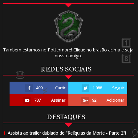
Também estamos no Pottermore! Clique no brasão acima e seja
nosso amigo.
1️⃣ 8️⃣
⚡
REDES SOCIAIS
499
Curtir
1.088
Seguir
1️
787
Assinar
92
Adicionar
🎈
DESTAQUES
1.
Assista ao trailer dublado de "Relíquias da Morte - Parte 2"!