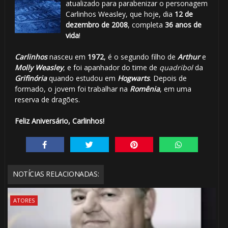
atualizado para parabenizar o personagem
Carlinhos Weasley, que hoje, dia
12 de
dezembro de 2008
, completa
36 anos de
vida
!
Carlinhos
nasceu em
1972
, é o segundo filho de
Arthur
e
Molly Weasley
, e foi apanhador do time de
quadribol
da
Grifinória
quando estudou em
Hogwarts
. Depois de
formado, o jovem foi trabalhar na
Romênia
, em uma
reserva de dragões.
Feliz Aniversário, Carlinhos!
NOTÍCIAS RELACIONADAS:
ATORES