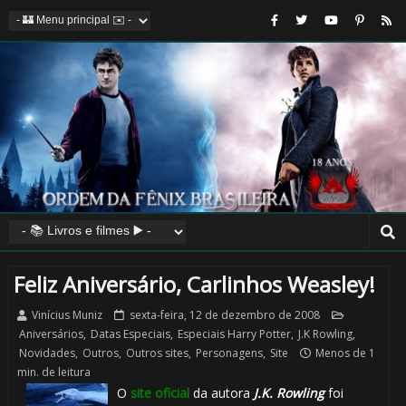
Feliz Aniversário, Carlinhos Weasley!
Vinícius Muniz
sexta-feira, 12 de dezembro de 2008
Aniversários
,
Datas Especiais
,
Especiais Harry Potter
,
J.K Rowling
,
Novidades
,
Outros
,
Outros sites
,
Personagens
,
Site
Menos de 1
min. de leitura
O
site oficial
da autora
J.K. Rowling
foi