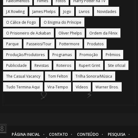
Falecimentos
Filmes
Fotos
Harry Potter na TV
J.K Rowling
James Phelps
Jogo
Livros
Novidades
O Cálice de Fogo
O Enigma do Príncipe
O Prisioneiro de Azkaban
Oliver Phelps
Ordem da Fênix
Parque
Passeios/Tour
Pottermore
Produtos
Produção/Produtores
Programas
Promoção
Prêmios
Publicidade
Revistas
Roteiros
Rupert Grint
Site oficial
The Casual Vacancy
Tom Felton
Trilha Sonora/Música
Tudo Termina Aqui
Vira-Tempo
Vídeos
Warner Bros.
1️⃣ 8️⃣
PÁGINA INICIAL
CONTATO
CONTEÚDO
PESQUISA