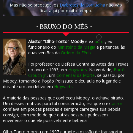
1️⃣
Mas não se preocupe: os
Diabretes da Cornualha
não vão
ficar aqui por muito tempo.
8️⃣
~ BRUXO DO MÊS ~
⚡
Alastor "Olho-Tonto" Moody
é ex-
auror
, ex-
funcionário do
Ministério da Magia
e pertenceu às
duas versões da
Ordem da Fênix
.
Foi professor de Defesa Contra as Artes das Trevas
no ano de 1993, em
Hogwarts
. Na verdade,
Bartô
Crouch Jr.
, um
Comensal da Morte
, se passou por
Moody, tomando a Poção Polissuco e deu aula no lugar dele
durante um ano letivo em
Hogwarts
.
🎂
🎂
A maioria das pessoas que conheceu Moody, o achava pirado.
Um desses motivos para tal consideração, era que o ex-
auror
confiava em poucas pessoas e sempre carregava sua bebida
consigo, com medo de que outras pessoas pudessem
envenenar o que ele possivelmente beberia.
Olho-Tonto morreu em 1997 durante a missão de transportar