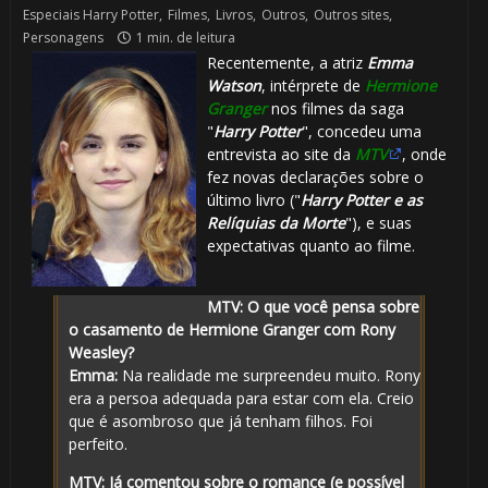
Especiais Harry Potter
,
Filmes
,
Livros
,
Outros
,
Outros sites
,
Personagens
1 min. de leitura
Recentemente, a atriz
Emma
Watson
, intérprete de
Hermione
Granger
nos filmes da saga
"
Harry Potter
", concedeu uma
entrevista ao site da
MTV
, onde
fez novas declarações sobre o
último livro ("
Harry Potter e as
Relíquias da Morte
"), e suas
expectativas quanto ao filme.
MTV: O que você pensa sobre
o casamento de Hermione Granger com Rony
Weasley?
Emma:
Na realidade me surpreendeu muito. Rony
era a persoa adequada para estar com ela. Creio
que é asombroso que já tenham filhos. Foi
perfeito.
MTV: Já comentou sobre o romance (e possível