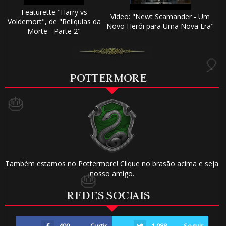
🎂
Featurette "Harry vs
Vídeo: "Newt Scamander - Um
Voldemort", de "Relíquias da
Novo Herói para Uma Nova Era"
Morte - Parte 2"
POTTERMORE
Também estamos no Pottermore! Clique no brasão acima e seja
1️⃣ 8️⃣
nosso amigo.
REDES SOCIAIS