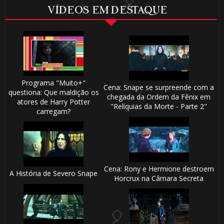
VÍDEOS EM DESTAQUE
🎈
1️⃣

Programa "Muito+"
Cena: Snape se surpreende com a
questiona: Que maldição os
chegada da Ordem da Fênix em
atores de Harry Potter
8️⃣
"Relíquias da Morte - Parte 2"
carregam?
Cena: Rony e Hermione destroem
A História de Severo Snape
Horcrux na Câmara Secreta
1️⃣ 8️⃣
⚡