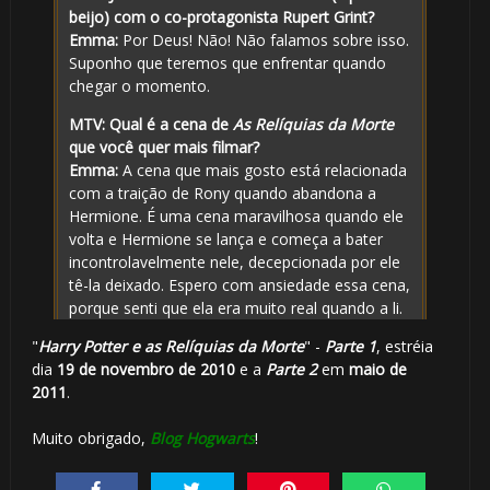
beijo) com o co-protagonista Rupert Grint?
Emma:
Por Deus! Não! Não falamos sobre isso.
Suponho que teremos que enfrentar quando
chegar o momento.
🎂
MTV: Qual é a cena de
A
s Relíquias
da Morte
que você quer mais filmar?
Emma:
A cena que mais gosto está relacionada
com a traição de Rony quando abandona a
Hermione. É uma cena maravilhosa quando ele
volta e Hermione se lança e começa a bater
incontrolavelmente nele, decepcionada por ele
tê-la deixado. Espero com ansiedade essa cena,
porque senti que ela era muito real quando a li.
⚡
"
Harry Potter e as Relíquias da Morte
" -
Parte 1
, estréia
dia
19 de novembro de 2010
e a
Parte 2
em
maio de
2011
.
Muito obrigado,
Blog Hogwarts
!