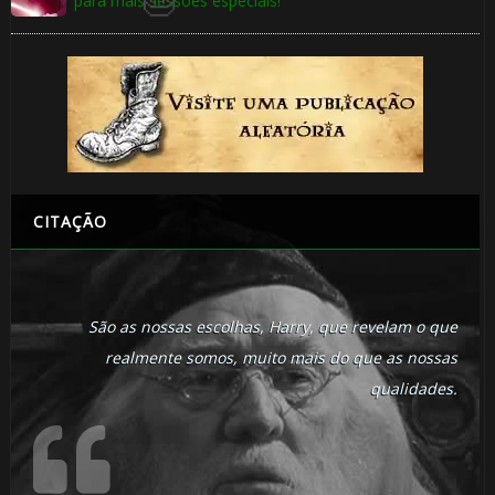
para mais sessões especiais!
🎂
🎂
CITAÇÃO
🎂
São as nossas escolhas, Harry, que revelam o que
realmente somos, muito mais do que as nossas
🎈
qualidades.