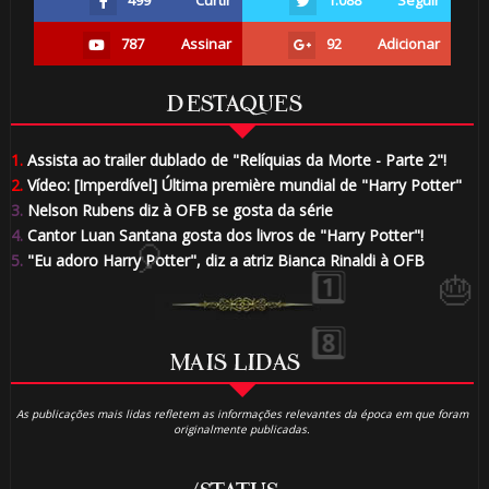
1️⃣ 8️⃣
499
Curtir
1.088
Seguir
787
Assinar
92
Adicionar
1️⃣ 8️⃣
DESTAQUES
1.
Assista ao trailer dublado de "Relíquias da Morte - Parte 2"!
2.
Vídeo: [Imperdível] Última première mundial de "Harry Potter"
3.
Nelson Rubens diz à OFB se gosta da série
4.
Cantor Luan Santana gosta dos livros de "Harry Potter"!
5.
"Eu adoro Harry Potter", diz a atriz Bianca Rinaldi à OFB
🎈
MAIS LIDAS
🎂
As publicações mais lidas refletem as informações relevantes da época em que foram
originalmente publicadas.
🎈