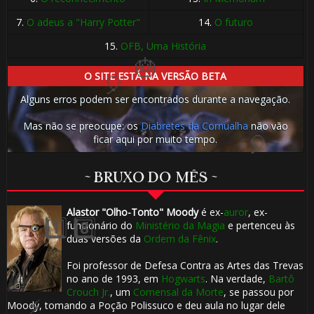

7.
O adeus a "Harry Potter"
14.
O futuro
15.
OFB, Uma História
⚡
1️⃣ 8️⃣
O SITE ESTÁ NA VERSÃO BETA
Alguns erros podem ser encontrados durante a navegação.
Mas não se preocupe: os
Diabretes da Cornualha
não vão
ficar aqui por muito tempo.
~ BRUXO DO MÊS ~
🎂
Alastor "Olho-Tonto" Moody
é ex-
auror
, ex-
funcionário do
Ministério da Magia
e pertenceu às
duas versões da
Ordem da Fênix
.
⚡
Foi professor de Defesa Contra as Artes das Trevas
no ano de 1993, em
Hogwarts
. Na verdade,
Bartô
🎂
Crouch Jr.
, um
Comensal da Morte
, se passou por
Moody, tomando a Poção Polissuco e deu aula no lugar dele