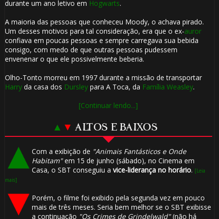
durante um ano letivo em
Hogwarts
.
A maioria das pessoas que conheceu Moody, o achava pirado.
Um desses motivos para tal consideração, era que o ex-
auror
confiava em poucas pessoas e sempre carregava sua bebida
consigo, com medo de que outras pessoas pudessem
envenenar o que ele possivelmente beberia.
🎈
Olho-Tonto morreu em 1997 durante a missão de transportar
Harry
da casa dos
Dursley
para A Toca, da
Família Weasley
.
[Continuar lendo...]
1️⃣ 8️⃣
▲
▼
ALTOS E BAIXOS
Com a exibição de
"Animais Fantásticos e Onde
Habitam"
em 15 de junho (sábado), no Cinema em
🎂
Casa, o SBT conseguiu a
vice-liderança no horário
.
[Leia
mais]
Porém, o filme foi exibido pela segunda vez em pouco
mais de três meses. Seria bem melhor se o SBT exibisse
a continuação
"Os Crimes de Grindelwald"
(não há