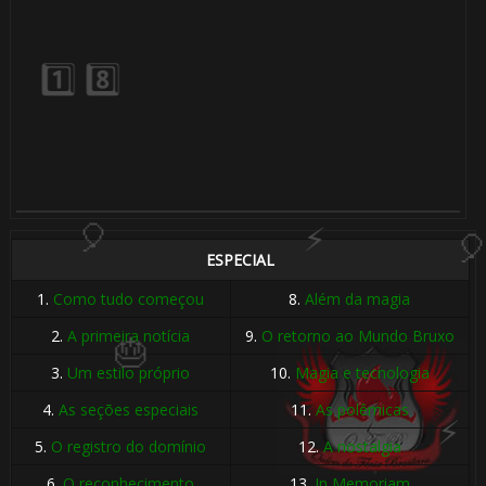
ESPECIAL
1.
Como tudo começou
8.
Além da magia
2.
A primeira notícia
9.
O retorno ao Mundo Bruxo
3.
Um estilo próprio
10.
Magia e tecnologia
4.
As seções especiais
11.
As polêmicas
5.
O registro do domínio
12.
A nostalgia
6.
O reconhecimento
13.
In Memoriam