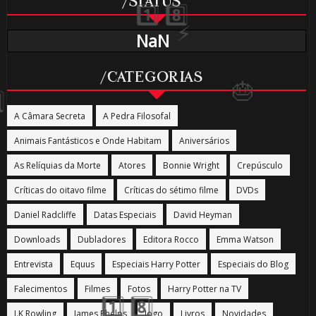
/STATUS
NaN
/CATEGORIAS
A Câmara Secreta
A Pedra Filosofal
Animais Fantásticos e Onde Habitam
Aniversários
As Relíquias da Morte
Atores
Bonnie Wright
Crepúsculo
Críticas do oitavo filme
Críticas do sétimo filme
DVDs
🎈
Daniel Radcliffe
Datas Especiais
David Heyman
Downloads
Dubladores
Editora Rocco
Emma Watson
Entrevista
Equus
Especiais Harry Potter
Especiais do Blog
Falecimentos
Filmes
Fotos
Harry Potter na TV
J.K Rowling
James Phelps
Jogo
Livros
Novidades