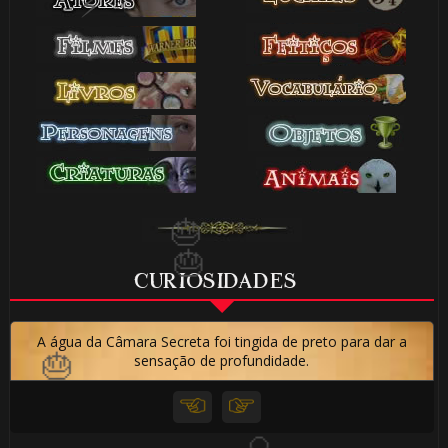
🎈
🎂
🎂
CURIOSIDADES
A água da Câmara Secreta foi tingida de preto para dar a
sensação de profundidade.