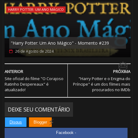
HARRY POTTER: UM ANO MÁGICO
⚡
"Harry Potter: Um Ano Mágico" - Momento #239
26 de Agosto de 2024
ANTERIOR
PRÓXIMA
Site oficial do filme "O Corajoso
"Harry Potter e o Enigma do
Ratinho Despereaux" é
Príncipe" é um dos filmes mais
atualizado!
procurados no IMDb
DEIXE SEU COMENTÁRIO
Disqus
Blogger
1️⃣ 8️⃣
Facebook -