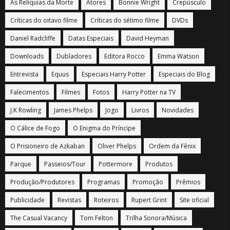
As Relíquias da Morte
Atores
Bonnie Wright
Crepúsculo
Críticas do oitavo filme
Críticas do sétimo filme
DVDs
Daniel Radcliffe
Datas Especiais
David Heyman
Downloads
Dubladores
Editora Rocco
Emma Watson
Entrevista
Equus
Especiais Harry Potter
Especiais do Blog
Falecimentos
Filmes
Fotos
Harry Potter na TV
J.K Rowling
James Phelps
Jogo
Livros
Novidades
O Cálice de Fogo
O Enigma do Príncipe
O Prisioneiro de Azkaban
Oliver Phelps
Ordem da Fênix
Parque
Passeios/Tour
Pottermore
Produtos
Produção/Produtores
Programas
Promoção
Prêmios
Publicidade
Revistas
Roteiros
Rupert Grint
Site oficial
The Casual Vacancy
Tom Felton
Trilha Sonora/Música