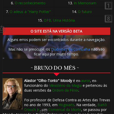
6.
O reconhecimento
13.
In Memoriam
1️⃣
7.
O adeus a "Harry Potter"
14.
O futuro
8️⃣
15.
OFB, Uma História
O SITE ESTÁ NA VERSÃO BETA
Alguns erros podem ser encontrados durante a navegação.
Mas não se preocupe: os
Diabretes da Cornualha
não vão
ficar aqui por muito tempo.
~ BRUXO DO MÊS ~
Alastor "Olho-Tonto" Moody
é ex-
auror
, ex-
funcionário do
Ministério da Magia
e pertenceu às
duas versões da
Ordem da Fênix
.
Foi professor de Defesa Contra as Artes das Trevas
no ano de 1993, em
Hogwarts
. Na verdade,
Bartô
Crouch Jr.
, um
Comensal da Morte
, se passou por