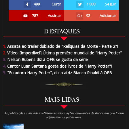
499
Curtir
1.088
Seguir
787
Assinar
92
Adicionar
DESTAQUES
1.
Assista ao trailer dublado de "Relíquias da Morte - Parte 2"!
2.
Vídeo: [Imperdível] Última première mundial de "Harry Potter"
3.
Nelson Rubens diz à OFB se gosta da série
4.
Cantor Luan Santana gosta dos livros de "Harry Potter"!
5.
"Eu adoro Harry Potter", diz a atriz Bianca Rinaldi à OFB
MAIS LIDAS
As publicações mais lidas refletem as informações relevantes da época em que foram
originalmente publicadas.