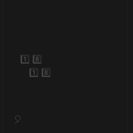
🎂
🎂
🎈