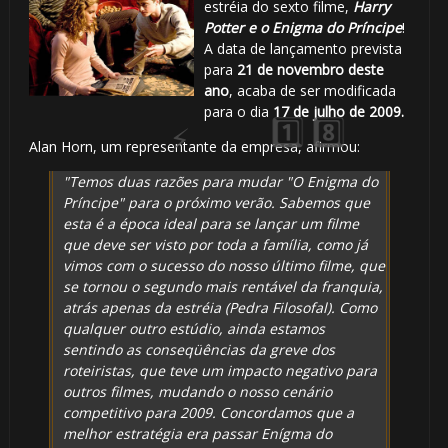
estréia do sexto filme,
Harry
Potter e o Enigma do Príncipe
!
A data de lançamento prevista
para
21 de novembro deste
ano
, acaba de ser modificada
para o dia
17 de julho de 2009.
Alan Horn, um representante da empresa, afirmou:
"Temos duas razões para mudar "O Enigma do
Príncipe" para o próximo verão. Sabemos que
esta é a época ideal para se lançar um filme
que deve ser visto por toda a família, como já
vimos com o sucesso do nosso último filme, que
se tornou o segundo mais rentável da franquia,
atrás apenas da estréia (Pedra Filosofal). Como
qualquer outro estúdio, ainda estamos
sentindo as conseqüências da greve dos
roteiristas, que teve um impacto negativo para
outros filmes, mudando o nosso cenário
🎂
competitivo para 2009. Concordamos que a
melhor estratégia era passar Enígma do