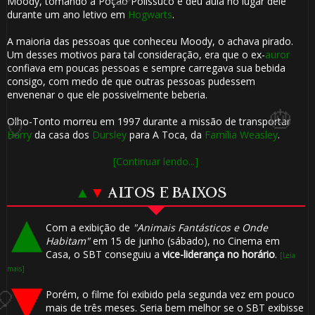
Moody, tomando a Poção Polissuco e deu aula no lugar dele
durante um ano letivo em
Hogwarts
.
A maioria das pessoas que conheceu Moody, o achava pirado.
Um desses motivos para tal consideração, era que o ex-
auror
confiava em poucas pessoas e sempre carregava sua bebida
consigo, com medo de que outras pessoas pudessem
envenenar o que ele possivelmente beberia.
Olho-Tonto morreu em 1997 durante a missão de transportar
Harry
da casa dos
Dursley
para A Toca, da
Família Weasley
.
[Continuar lendo...]
▲
▼
ALTOS E BAIXOS
Com a exibição de
"Animais Fantásticos e Onde
Habitam"
em 15 de junho (sábado), no Cinema em
Casa, o SBT conseguiu a
vice-liderança no horário
.
[Leia
mais]
Porém, o filme foi exibido pela segunda vez em pouco
mais de três meses. Seria bem melhor se o SBT exibisse