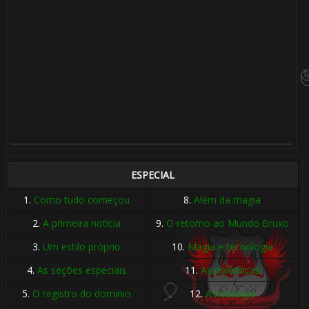
🎈
ESPECIAL
1.
Como tudo começou
8.
Além da magia
2.
A primeira notícia
9.
O retorno ao Mundo Bruxo
3.
Um estilo próprio
10.
Magia e tecnologia
4.
As seções especiais
11.
As polêmicas
5.
O registro do domínio
12.
A nostalgia