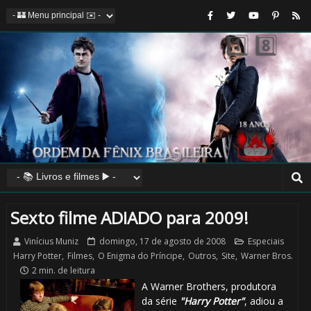
⚡
🎈
Sexto filme ADIADO para 2009!
Vinícius Muniz
domingo, 17 de agosto de 2008
Especiais
Harry Potter
,
Filmes
,
O Enigma do Príncipe
,
Outros
,
Site
,
Warner Bros.
2 min. de leitura
🎈
A Warner Brothers, produtora
da série
"Harry Potter"
, adiou a