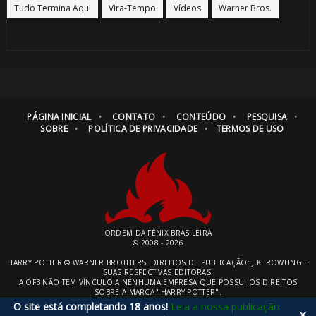
Tudo Termina Aqui
Vira-Tempo
Vídeos
Warner Bros.
PÁGINA INICIAL
CONTATO
CONTEÚDO
PESQUISA
SOBRE
POLÍTICA DE PRIVACIDADE
TERMOS DE USO
ORDEM DA FÊNIX BRASILEIRA
© 2008 - 2026
HARRY POTTER © WARNER BROTHERS. DIREITOS DE PUBLICAÇÃO: J.K. ROWLING E
SUAS RESPECTIVAS EDITORAS.
A OFB NÃO TEM VÍNCULO A NENHUMA EMPRESA QUE POSSUI OS DIREITOS
SOBRE A MARCA "HARRY POTTER".
O site está completando 18 anos!
Leia a nossa publicação
×