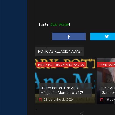
1️⃣ 8️⃣
Fonte:
Scar Potter
!
⚡
NOTÍCIAS RELACIONADAS:
HARRY POTTER: UM ANO MÁGICO
ANIVERSÁRI
"Harry Potter: Um Ano
Feliz An
Mágico" - Momento #173
Gambon
21 de Junho de 2024
19 de 