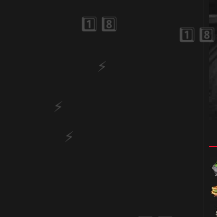
🎈
️⃣
🎈