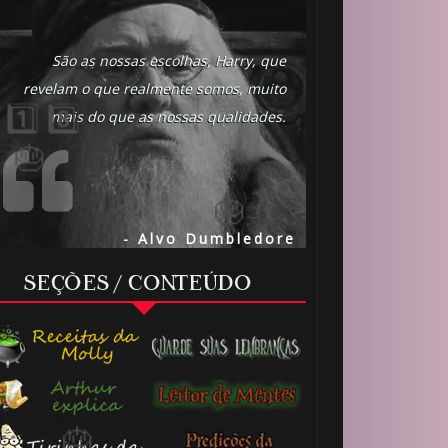
São as nossas escolhas, Harry, que
revelam o que realmente somos, muito
mais do que as nossas qualidades.
1️⃣ 8️⃣
- Alvo Dumbledore
SEÇÕES / CONTEÚDO
🎂