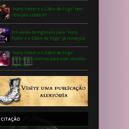
"Harry Potter e o Cálice de Fogo" tem
cena pós-créditos?
Pré-venda de ingressos para "Harry
Potter e o Cálice de Fogo" já começou!
"Harry Potter e o Cálice de Fogo"
🎂
voltará aos cinemas para mais sessões
especiais!
🎂
🎈

CITAÇÃO