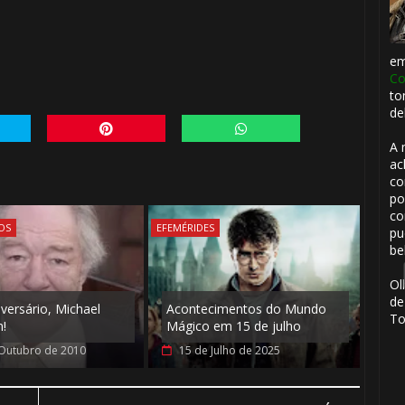
⚡
e
Co
to
de
A 
ac
co
po
co
🎂
OS
EFEMÉRIDES
pu
be
Ol
de
iversário, Michael
Acontecimentos do Mundo
To
!
Mágico em 15 de julho
Outubro de 2010
15 de Julho de 2025
1️⃣ 8️⃣