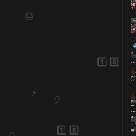
🎈
1️⃣ 8️⃣
1️⃣ 
1️
⚡

⚡