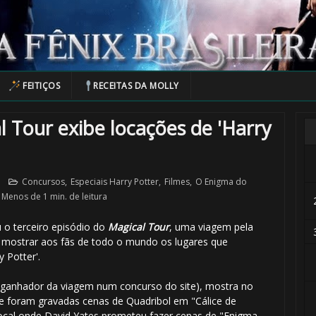
FEITIÇOS
RECEITAS DA MOLLY
 Tour exibe locações de 'Harry
Concursos
,
Especiais Harry Potter
,
Filmes
,
O Enigma do
Menos de 1 min. de leitura
o terceiro episódio do
Magical Tour
, uma viagem pela
e mostrar aos fãs de todo o mundo os lugares que
 Potter'.
ganhador da viagem num concurso do site), mostra no
nde foram gravadas cenas de Quadribol em "Cálice de
local onde David Yates prometeu fazer cenas de "Enigma