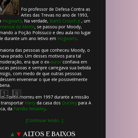
Foi professor de Defesa Contra as
Artes das Trevas no ano de 1993,
m
Hogwarts
. Na verdade,
Bartô Crouch Jr.
, um
mensal da Morte
, se passou por Moody,
mando a Poção Polissuco e deu aula no lugar
le durante um ano letivo em
Hogwarts
.
🎈
maioria das pessoas que conheceu Moody, o
🎂
hava pirado. Um desses motivos para tal
nsideração, era que o ex-
auror
confiava em
ucas pessoas e sempre carregava sua bebida
nsigo, com medo de que outras pessoas
dessem envenenar o que ele possivelmente
beria.
ho-Tonto morreu em 1997 durante a missão
 transportar
Harry
da casa dos
Dursley
para A
ca, da
Família Weasley
.
1️⃣
[Continuar lendo...]
8️⃣
▲
▼
ALTOS E BAIXOS