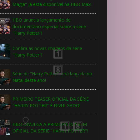
Magia" já está disponível na HBO Max!
HBO anuncia lançamento de
documentário especial sobre a série
"Harry Potter"!
Confira as novas imagens da série
"Harry Potter"!
Série de "Harry Potter" será lançada no
Natal deste ano!
8️⃣
PRIMEIRO TEASER OFICIAL DA SÉRIE
⃣ 8️⃣
"HARRY POTTER" É DIVULGADO!

HBO DIVULGA A PRIMEIRA IMAGEM
🎂
OFICIAL DA SÉRIE "HARRY POTTER"!