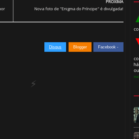
PRÓXIMA
hor
Nova foto de "Enigma do Príncipe" é divulgada!
⚡
🎈
co
Disqus
Blogger
Facebook -
1️⃣ 8️⃣
co
🎈
há
ou
mai