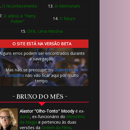
.
O reconhecimento
13.
In Memoriam
7.
O adeus a "Harry
1️⃣ 8️⃣
14.
O futuro
Potter"
15.
OFB, Uma História
O SITE ESTÁ NA VERSÃO BETA
Alguns erros podem ser encontrados durante
a navegação.
Mas não se preocupe: os
Diabretes da
Cornualha
não vão ficar aqui por muito
tempo.
🎈
~ BRUXO DO MÊS ~
Alastor "Olho-Tonto" Moody
é ex-
auror
, ex-funcionário do
Ministério
da Magia
e pertenceu às duas
versões da
Ordem da Fênix
.