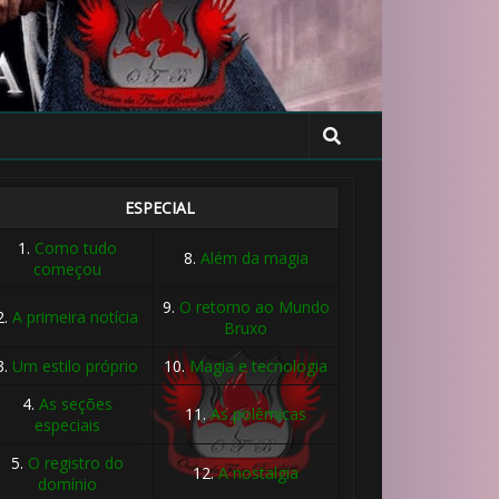
ESPECIAL
1.
Como tudo
8.
Além da magia
começou
9.
O retorno ao Mundo
2.
A primeira notícia
Bruxo
3.
Um estilo próprio
10.
Magia e tecnologia
4.
As seções
11.
As polêmicas
especiais
5.
O registro do
12.
A nostalgia
domínio