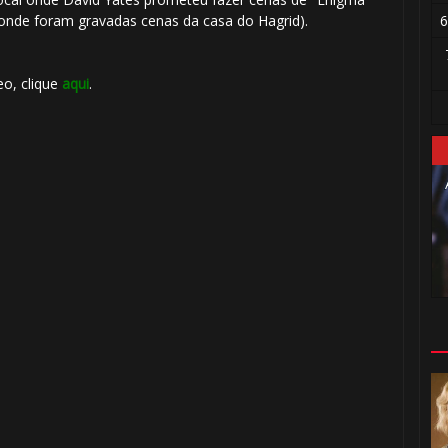
6
- onde foram gravadas cenas da casa do Hagrid).
eo, clique
aqui
.