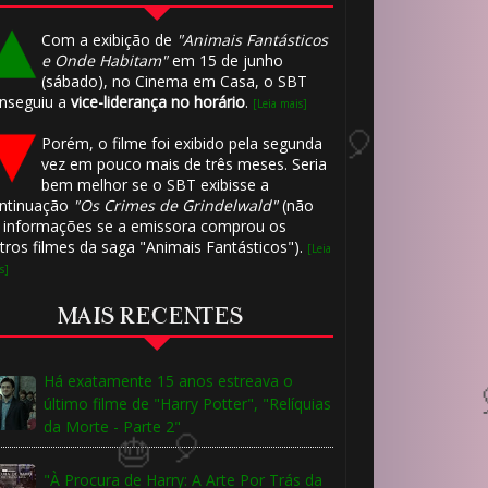
Com a exibição de
"Animais Fantásticos
e Onde Habitam"
em 15 de junho
(sábado), no Cinema em Casa, o SBT
nseguiu a
vice-liderança no horário
.
[Leia mais]
Porém, o filme foi exibido pela segunda
🎈
vez em pouco mais de três meses. Seria
1️⃣ 8️⃣
bem melhor se o SBT exibisse a
ntinuação
"Os Crimes de Grindelwald"
(não
 informações se a emissora comprou os
tros filmes da saga "Animais Fantásticos").
[Leia
s]
MAIS RECENTES
Há exatamente 15 anos estreava o
último filme de "Harry Potter", "Relíquias
da Morte - Parte 2"
1️⃣ 8️⃣
"À Procura de Harry: A Arte Por Trás da