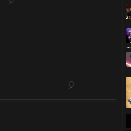
⚡
1️⃣ 8️⃣

🎂