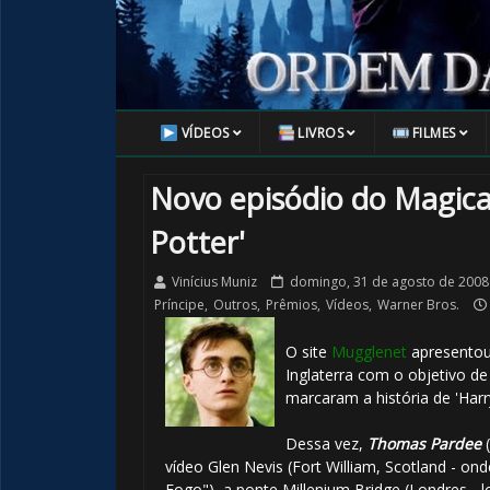
VÍDEOS
LIVROS
FILMES
Novo episódio do Magical
Potter'
Vinícius Muniz
domingo, 31 de agosto de 2008
Príncipe
,
Outros
,
Prêmios
,
Vídeos
,
Warner Bros.
O site
Mugglenet
apresentou 
Inglaterra com o objetivo d
marcaram a história de 'Harry
Dessa vez,
Thomas Pardee
(
vídeo Glen Nevis (Fort William, Scotland - o
Fogo"), a ponte Millenium Bridge (Londres - 